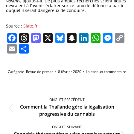
volant»
, ajoute-t-il. De plus amples recherches scientifiques
devraient à l’avenir éclairer sur ce taux de défonce à partir
duquel il serait dangereux de conduire.
Source :
Slate.fr
Facebook
Threads
Mastodon
X
Bluesky
Snapchat
LinkedIn
Whats
Mes
C
Li
Email
Partager
Catégorie
Revue de presse
8 février 2020
Laisser un commentaire
Navigation
de
ONGLET PRÉCÉDENT
commentaire
Comment la Thaïlande gère la légalisation
Onglet
progressive du cannabis
précédent
ONGLET SUIVANT