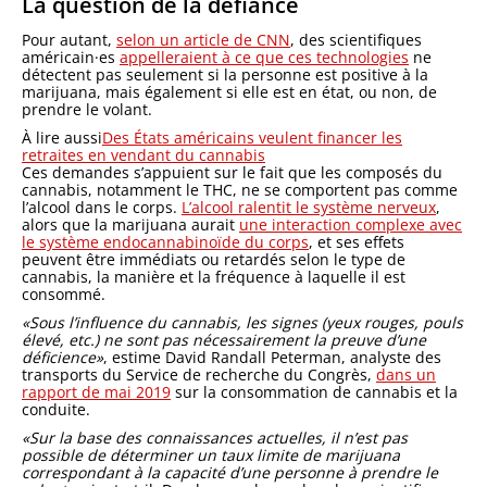
La question de la défiance
Pour autant,
selon un article de CNN
, des scientifiques
américain·es
appelleraient à ce que ces technologies
ne
détectent pas seulement si la personne est positive à la
marijuana, mais également si elle est en état, ou non, de
prendre le volant.
À lire aussi
Des États américains veulent financer les
retraites en vendant du cannabis
Ces demandes s’appuient sur le fait que les composés du
cannabis, notamment le THC, ne se comportent pas comme
l’alcool dans le corps.
L’alcool ralentit le système nerveux
,
alors que la marijuana aurait
une interaction complexe avec
le système endocannabinoïde du corps
, et ses effets
peuvent être immédiats ou retardés selon le type de
cannabis, la manière et la fréquence à laquelle il est
consommé.
«Sous l’influence du cannabis, les signes (yeux rouges, pouls
élevé, etc.) ne sont pas nécessairement la preuve d’une
déficience»
, estime David Randall Peterman, analyste des
transports du Service de recherche du Congrès,
dans un
rapport de mai 2019
sur la consommation de cannabis et la
conduite.
«Sur la base des connaissances actuelles, il n’est pas
possible de déterminer un taux limite de marijuana
correspondant à la capacité d’une personne à prendre le