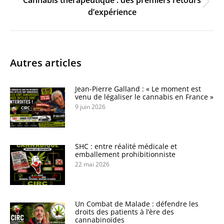
Cannabis thérapeutique : des premiers retours
Onglet
d’expérience
suivant
Autres articles
Jean-Pierre Galland : « Le moment est
venu de légaliser le cannabis en France »
9 juin 2026
SHC : entre réalité médicale et
emballement prohibitionniste
22 mai 2026
Un Combat de Malade : défendre les
droits des patients à l’ère des
cannabinoïdes