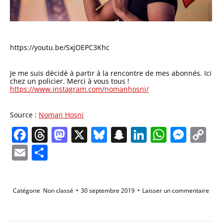
https://youtu.be/SxjOEPC3Khc
Je me suis décidé à partir à la rencontre de mes abonnés. Ici
chez un policier. Merci à vous tous !
https://www.instagram.com/nomanhosni/
Source :
Noman Hosni
Facebook
Threads
Mastodon
X
Bluesky
Snapchat
LinkedIn
Whats
Mes
C
Li
Email
Partager
Catégorie
Non classé
30 septembre 2019
Laisser un commentaire