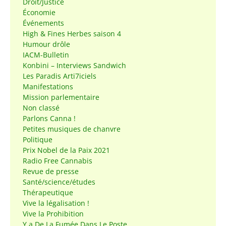
Droit/Justice
Économie
Événements
High & Fines Herbes saison 4
Humour drôle
IACM-Bulletin
Konbini – Interviews Sandwich
Les Paradis Arti7iciels
Manifestations
Mission parlementaire
Non classé
Parlons Canna !
Petites musiques de chanvre
Politique
Prix Nobel de la Paix 2021
Radio Free Cannabis
Revue de presse
Santé/science/études
Thérapeutique
Vive la légalisation !
Vive la Prohibition
Y a De La Fumée Dans Le Poste