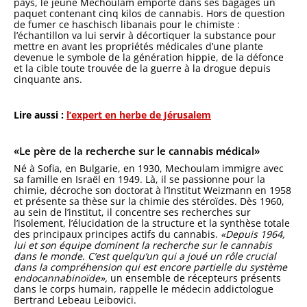
pays, le jeune Mechoulam emporte dans ses bagages un
paquet contenant cinq kilos de cannabis. Hors de question
de fumer ce haschisch libanais pour le chimiste :
l’échantillon va lui servir à décortiquer la substance pour
mettre en avant les propriétés médicales d’une plante
devenue le symbole de la génération hippie, de la défonce
et la cible toute trouvée de la guerre à la drogue depuis
cinquante ans.
Lire aussi :
l’expert en herbe de Jérusalem
«Le père de la recherche sur le cannabis médical»
Né à Sofia, en Bulgarie, en 1930, Mechoulam immigre avec
sa famille en Israël en 1949. Là, il se passionne pour la
chimie, décroche son doctorat à l’Institut Weizmann en 1958
et présente sa thèse sur la chimie des stéroïdes. Dès 1960,
au sein de l’institut, il concentre ses recherches sur
l’isolement, l’élucidation de la structure et la synthèse totale
des principaux principes actifs du cannabis.
«Depuis 1964,
lui et son équipe dominent la recherche sur le cannabis
dans le monde. C’est quelqu’un qui a joué un rôle crucial
dans la compréhension qui est encore partielle du système
endocannabinoïde»,
un ensemble de récepteurs présents
dans le corps humain, rappelle le médecin addictologue
Bertrand Lebeau Leibovici.