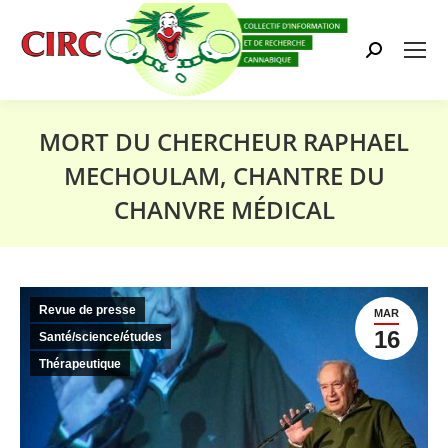
Search:
MORT DU CHERCHEUR RAPHAEL
MECHOULAM, CHANTRE DU
CHANVRE MÉDICAL
Vous êtes ici :
Revue de presse
MAR
16
Santé/science/études
Thérapeutique