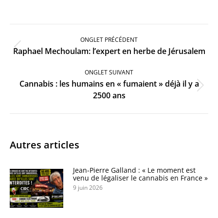
Navigation
de
ONGLET PRÉCÉDENT
commentaire
Onglet
Raphael Mechoulam: l’expert en herbe de Jérusalem
précédent
ONGLET SUIVANT
Cannabis : les humains en « fumaient » déjà il y a
Onglet
2500 ans
suivant
Autres articles
Jean-Pierre Galland : « Le moment est
venu de légaliser le cannabis en France »
9 juin 2026