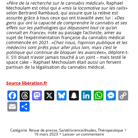
«Père de la recherche sur le cannabis médical»,
Raphael
Mechoulam est celui qui a
«mis la locomotive sur les rails»
selon Bertrand Rambaud, qui assure que la relève est
assurée grâce à tous ceux qui ont travaillé avec lui :
«Des
gens qui ont la capacité de comprendre le cannabis et ses
effets sur les pathologies qui dépassent tout ce qu’on
connaît en France»,
note au passage l’activiste, amer au
sujet de l’expérimentation française du cannabis médical
commencée en 2021.
«Chez nous, l’opinion publique et les
médecins sont prêts pour aller plus loin, mais c’est le
politique qui continue de bloquer les avancées»,
déplore-t-
il. S’il disait n’avoir jamais touché à un joint – mais testé le
space cake – Raphael Mechoulam était aussi un fervent
partisan de la légalisation du cannabis médical.
Source libération.fr
Facebook
Threads
Mastodon
X
Bluesky
Snapchat
LinkedIn
Whats
Mes
C
Li
Email
Partager
Catégorie
Revue de presse
,
Santé/science/études
,
Thérapeutique
16 mars 2023
Laisser un commentaire