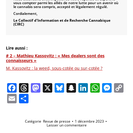
vous compter parmi les alliés de notre lutte pour un avenir où
le cannabis sera compris, accepté et légalement régulé.
Cordialement,
Le Collectif d’Information et de Recherche Cannabique
(CIRC)
Lire aussi :
# 2 – Mathieu Kassovitz : « Mes dealers sont des
connaisseurs »
M. Kassovitz : la weed, sous-cotée ou sur-cotée ?
Facebook
Threads
Mastodon
X
Bluesky
Snapchat
LinkedIn
Whats
Mes
C
Li
Email
Partager
Catégorie
Revue de presse
1 décembre 2023
Laisser un commentaire