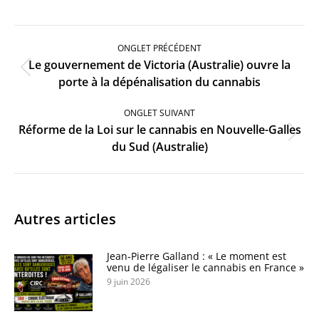
Navigation
de
ONGLET PRÉCÉDENT
commentaire
Le gouvernement de Victoria (Australie) ouvre la
Onglet
porte à la dépénalisation du cannabis
précédent
ONGLET SUIVANT
Réforme de la Loi sur le cannabis en Nouvelle-Galles
Onglet
du Sud (Australie)
suivant
Autres articles
Jean-Pierre Galland : « Le moment est
venu de légaliser le cannabis en France »
9 juin 2026