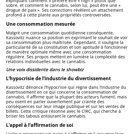
expliquant comment il préfère être « high » plutôt que
sobre, et comment le cannabis, selon lui, peut être une «
drogue de paix ». Ses convictions révèlent un attachement
profond à cette plante aux propriétés controversées.
Une consommation mesurée
Malgré une consommation quotidienne conséquente,
Kassovitz nuance sa position en exprimant le souhait de voir
sa consommation plus maîtrisée. Cependant, il souligne la
particularité de sa constitution et son aptitude à fonctionner
de manière optimale même avec une consommation
régulière. Ses propos mettent en lumière la complexité des
relations individuelles avec le cannabis.
Une voix dissidente dans le showbiz
L’hypocrisie de l’industrie du divertissement
Kassovitz dénonce l’hypocrisie qui règne dans l’industrie du
divertissement en ce qui concerne la consommation de
cannabis. Il affirme que la plupart des acteurs fument, mais
peu osent en parler ouvertement par crainte des
conséquences sur leur image publique et sur les ventes de
billets. Cette critique résonne avec le CIRC, qui cherche à
briser les tabous entourant le cannabis.
L’appel à l’affirmation de soi
L’acteur encourage ses pairs à s’affirmer et à assumer leur