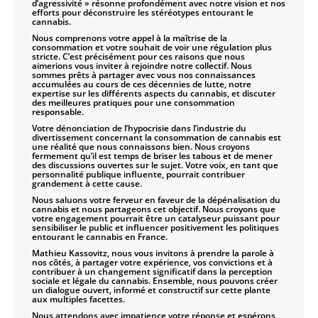
d’agressivité » résonne profondément avec notre vision et nos
efforts pour déconstruire les stéréotypes entourant le
cannabis.
Nous comprenons votre appel à la maîtrise de la
consommation et votre souhait de voir une régulation plus
stricte. C’est précisément pour ces raisons que nous
aimerions vous inviter à rejoindre notre collectif. Nous
sommes prêts à partager avec vous nos connaissances
accumulées au cours de ces décennies de lutte, notre
expertise sur les différents aspects du cannabis, et discuter
des meilleures pratiques pour une consommation
responsable.
Votre dénonciation de l’hypocrisie dans l’industrie du
divertissement concernant la consommation de cannabis est
une réalité que nous connaissons bien. Nous croyons
fermement qu’il est temps de briser les tabous et de mener
des discussions ouvertes sur le sujet. Votre voix, en tant que
personnalité publique influente, pourrait contribuer
grandement à cette cause.
Nous saluons votre ferveur en faveur de la dépénalisation du
cannabis et nous partageons cet objectif. Nous croyons que
votre engagement pourrait être un catalyseur puissant pour
sensibiliser le public et influencer positivement les politiques
entourant le cannabis en France.
Mathieu Kassovitz, nous vous invitons à prendre la parole à
nos côtés, à partager votre expérience, vos convictions et à
contribuer à un changement significatif dans la perception
sociale et légale du cannabis. Ensemble, nous pouvons créer
un dialogue ouvert, informé et constructif sur cette plante
aux multiples facettes.
Nous attendons avec impatience votre réponse et espérons