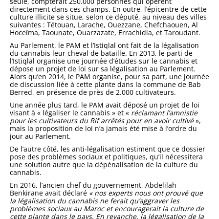
seule, compterait 250.000 personnes qui opèrent
directement dans ces champs. En outre, l’épicentre de cette
culture illicite se situe, selon ce député, au niveau des villes
suivantes : Tétouan, Larache, Ouezzane, Chefchaouen, Al
Hoceïma, Taounate, Ouarzazate, Er­rachidia, et Taroudant.
Au Parlement, le PAM et l’Istiqlal ont fait de la légalisation
du cannabis leur cheval de bataille. En 2013, le parti de
l’Istiqlal organise une jour­née d’études sur le cannabis et
dépose un projet de loi sur sa légalisation au Parlement.
Alors qu’en 2014, le PAM organise, pour sa part, une journée
de discussion liée à cette plante dans la commune de Bab
Berred, en présence de près de 2.000 cultivateurs.
Une année plus tard, le PAM avait déposé un projet de loi
visant à « légaliser le cannabis » et «
réclamant l’amnistie
pour les cultivateurs du Rif arrêtés pour en avoir cultivé
»,
mais la proposition de loi n’a jamais été mise à l’ordre du
jour au Parlement.
De l’autre côté, les anti-légalisa­tion estiment que ce dossier
pose des problèmes sociaux et politiques, qu’il nécessitera
une solution autre que la dépénalisation de la culture du
can­nabis.
En 2016, l’ancien chef du gouver­nement, Abdelilah
Benkirane avait déclaré
« nos experts nous ont prouvé que
la légalisation du cannabis ne ferait qu’aggraver les
problèmes so­ciaux au Maroc et encouragerait la culture de
cette plante dans le pays. En revanche, la légalisation de la