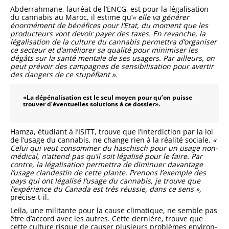
Abderrahmane, lauréat de l’EN­CG, est pour la légalisation
du can­nabis au Maroc, il estime qu’
« elle va générer
énormément de bénéfices pour l’Etat, du moment que les
producteurs vont devoir payer des taxes. En revanche, la
légalisation de la culture du cannabis permettra d’organiser
ce secteur et d’amélio­rer sa qualité pour minimiser les
dégâts sur la santé mentale de ses usagers. Par ailleurs, on
peut pré­voir des campagnes de sensibilisa­tion pour avertir
des dangers de ce stupéfiant ».
«La dépénalisation est le seul moyen pour qu’on puisse
trouver d’éventuelles solutions à ce dossier».
Hamza, étudiant à l’ISITT, trouve que l’interdiction par la loi
de l’usage du cannabis, ne change rien à la réalité sociale.
«
Celui qui veut consommer du haschisch pour un usage non-
médical, n’attend pas qu’il soit légalisé pour le faire. Par
contre, la légalisation permettra de diminuer davantage
l’usage clandestin de cette plante. Prenons l’exemple des
pays qui ont légalisé l’usage du cannabis, je trouve que
l’expérience du Canada est très réussie, dans ce sens »,
précise-t-il.
Leila, une militante pour la cause climatique, ne semble pas
être d’ac­cord avec les autres. Cette dernière, trouve que
cette culture risque de causer plusieurs problèmes environ­