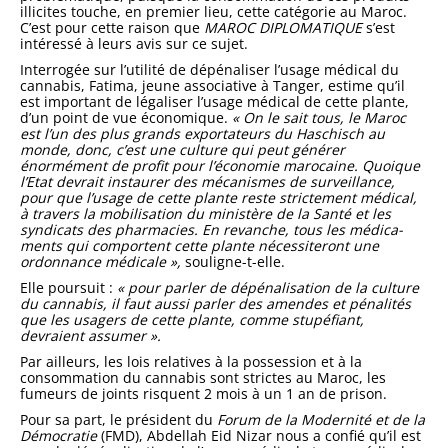
illicites touche, en pre­mier lieu, cette catégorie au Maroc.
C’est pour cette raison que
MAROC DIPLOMATIQUE
s’est
intéressé à leurs avis sur ce sujet.
Interrogée sur l’utilité de dépénaliser l’usage médical du
cannabis, Fatima, jeune associative à Tanger, estime qu’il
est important de légali­ser l’usage médical de cette plante,
d’un point de vue économique.
« On le sait tous, le Maroc
est l’un des plus grands exportateurs du Haschisch au
monde, donc, c’est une culture qui peut générer
énormément de profit pour l’économie marocaine. Quoique
l’Etat devrait instaurer des mé­canismes de surveillance,
pour que l’usage de cette plante reste strictement médical,
à travers la mobilisation du ministère de la Santé et les
syndicats des pharma­cies. En revanche, tous les médica­
ments qui comportent cette plante nécessiteront une
ordonnance médicale »,
souligne-t-elle.
Elle poursuit :
« pour parler de dépénalisation de la culture
du cannabis, il faut aussi parler des amendes et pénalités
que les usagers de cette plante, comme stupéfiant,
devraient assumer ».
Par ailleurs, les lois relatives à la possession et à la
consommation du cannabis sont strictes au Maroc, les
fumeurs de joints risquent 2 mois à un 1 an de prison.
Pour sa part, le président du
Forum de la Modernité et de la
Démocratie
(FMD), Abdellah Eid Nizar nous a confié qu’il est