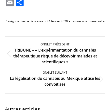
Li
Email
Partager
Catégorie
Revue de presse
24 février 2020
Laisser un commentaire
Navigation
de
ONGLET PRÉCÉDENT
commentaire
TRIBUNE – « L’expérimentation du cannabis
Onglet
thérapeutique risque de décevoir malades et
précédent
scientifiques »
ONGLET SUIVANT
La légalisation du cannabis au Mexique attise les
Onglet
convoitises
suivant
Autres articles