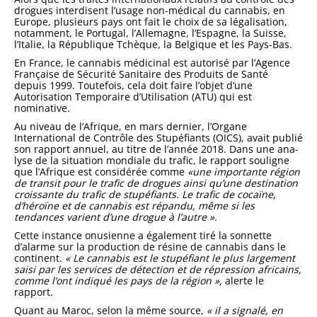
drogues inter­disent l’usage non-médical du can­nabis, en
Europe, plusieurs pays ont fait le choix de sa légalisation,
no­tamment, le Portugal, l’Allemagne, l’Espagne, la Suisse,
l’Italie, la Ré­publique Tchèque, la Belgique et les Pays-Bas.
En France, le cannabis médicinal est autorisé par l’Agence
Française de Sécurité Sanitaire des Produits de Santé
depuis 1999. Toutefois, cela doit faire l’objet d’une
Autorisation Temporaire d’Utilisation (ATU) qui est
nominative.
Au niveau de l’Afrique, en mars dernier, l’Organe
International de Contrôle des Stupéfiants (OICS), avait publié
son rapport annuel, au titre de l’année 2018. Dans une ana­
lyse de la situation mondiale du trafic, le rapport souligne
que l’Afrique est considérée comme
«une importante région
de transit pour le trafic de drogues ainsi qu’une destination
croissante du trafic de stupéfiants. Le trafic de cocaïne,
d’héroïne et de cannabis est répandu, même si les
tendances varient d’une drogue à l’autre ».
Cette instance onusienne a éga­lement tiré la sonnette
d’alarme sur la production de résine de canna­bis dans le
continent.
« Le cannabis est le stupéfiant le plus largement
saisi par les services de détection et de répression africains,
comme l’ont indiqué les pays de la région »,
alerte le
rapport.
Quant au Maroc, selon la même source,
« il a signalé, en