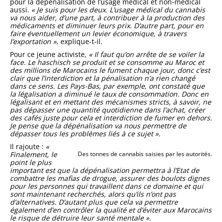
pour la dépénalisa­tion de l’usage médical et non-mé­dical
aussi.
« Je suis pour les deux. L’usage médical du cannabis
va nous aider, d’une part, à contribuer à la production des
médicaments et diminuer leurs prix. D’autre part, pour en
faire éventuellement un levier économique, à travers
l’exportation »
, explique-t-il.
Pour ce jeune activiste,
« Il faut qu’on arrête de se voiler la
face. Le haschisch se produit et se consomme au Maroc et
des millions de Maro­cains le fument chaque jour, donc c’est
clair que l’interdiction et la pénalisation n’a rien changé
dans ce sens. Les Pays-Bas, par exemple, ont constaté que
la légalisation a diminué le taux de consommation. Donc en
légalisant et en mettant des mécanismes stricts, à savoir, ne
pas dépasser une quantité quotidienne dans l’achat, créer
des cafés juste pour cela et interdiction de fumer en dehors.
Je pense que la dépénalisa­tion va nous permettre de
dépasser tous les problèmes liés à ce sujet ».
Il rajoute :
«
Finalement, le
Des tonnes de cannabis saisies par les autorités.
point le plus
important est que la dépé­nalisation permettra à l’Etat de
combattre les mafias de drogue, assurer des boulots dignes
pour les personnes qui travaillent dans ce domaine et qui
sont maintenant recherchés, alors qu’ils n’ont pas
d’alternatives. D’autant plus que cela va permettre
également d’en contrôler la qualité et d’éviter aux Marocains
le risque de détruire leur santé mentale ».