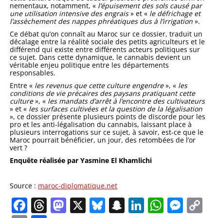
nementaux, notamment, «
l’épui­sement des sols causé par
une uti­lisation intensive des engrais
» et «
le défrichage et
l’assèchement des nappes phréatiques dus à l’irriga­tion
».
Ce débat qu’on connaît au Maroc sur ce dossier, traduit un
décalage entre la réalité sociale des petits agriculteurs et le
différend qui existe entre différents acteurs politiques sur
ce sujet. Dans cette dynamique, le cannabis devient un
véritable en­jeu politique entre les départements
responsables.
Entre «
les revenus que cette culture engendre
», «
les
conditions de vie précaires des paysans prati­quant cette
culture
», «
les mandats d’arrêt à l’encontre des cultiva­teurs
» et «
les surfaces cultivées et la question de la légalisation
», ce dossier présente plusieurs points de discorde pour les
pro et les anti-légalisation du cannabis, laissant place à
plusieurs interrogations sur ce sujet, à savoir, est-ce que le
Ma­roc pourrait bénéficier, un jour, des retombées de l’or
vert ?
Enquête réalisée par Yasmine El Khamlichi
Source :
maroc-diplomatique.net
Facebook
Threads
Mastodon
X
Bluesky
Snapchat
LinkedIn
Whats
Mes
C