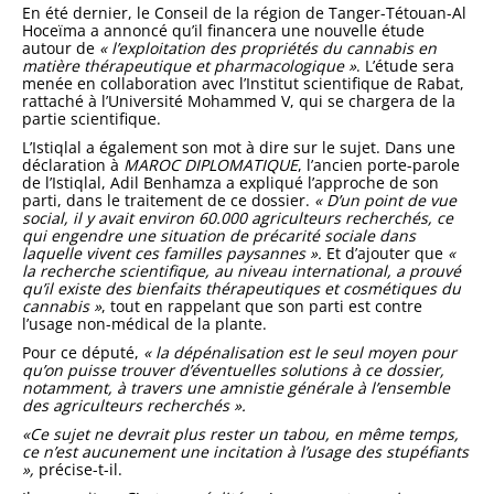
En été dernier, le Conseil de la ré­gion de Tanger-Tétouan-Al
Hoceïma a annoncé qu’il financera une nou­velle étude
autour de
« l’exploitation des propriétés du cannabis en
matière thérapeutique et pharmacologique »
. L’étude sera
menée en collaboration avec l’Institut scientifique de Rabat,
rattaché à l’Université Mohammed V, qui se chargera de la
partie scien­tifique.
L’Istiqlal a également son mot à dire sur le sujet. Dans une
déclaration à
MAROC DIPLOMATIQUE
, l’an­cien porte-parole
de l’Istiqlal, Adil Benhamza a expliqué l’approche de son
parti, dans le traitement de ce dossier.
« D’un point de vue
social, il y avait environ 60.000 agricul­teurs recherchés, ce
qui engendre une situation de précarité sociale dans
laquelle vivent ces familles paysannes ».
Et d’ajouter que
«
la recherche scientifique, au niveau international, a prouvé
qu’il existe des bienfaits thérapeutiques et cos­métiques du
cannabis »
, tout en rap­pelant que son parti est contre
l’usage non-médical de la plante.
Pour ce député,
« la dépénalisation est le seul moyen pour
qu’on puisse trouver d’éventuelles solutions à ce dossier,
notamment, à travers une amnistie générale à l’ensemble
des agriculteurs recherchés ».
«Ce sujet ne devrait plus rester un tabou, en même temps,
ce n’est aucunement une incitation à l’usage des stupéfiants
»,
précise-t-il.