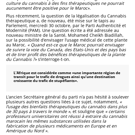
culture du cannabis à des fins thé­rapeutiques ne pourrait
aucunement être positive pour le Maroc».
Plus récemment, la question de la légalisation du Cannabis
thérapeu­tique a, de nouveau, été mise sur le tapis au
Parlement, mercredi 30 oc­tobre, par le Parti Authenticité et
Mo­dernité (PAM). Une question écrite a été adressée au
nouveau ministre de la Santé, Mohamed Cheikh Biadillah,
sur la possibilité d’envisager l’usage médical de cette plante
au Maroc.
« Quand est-ce que le Maroc pourrait envisager
de suivre la voie du Ca­nada, des Etats-Unis et des pays bas
et de tirer profit des bénéfices théra­peutiques de la plante
du Cannabis ?»
s’interroge-t-on.
L’Afrique est considérée comme «une importante région de
transit
pour le trafic de drogues ainsi qu’une destination
croissante du trafic
de stupéfiants».
L’ancien Secrétaire général du parti n’a pas hésité à soulever
plu­sieurs autres questions liées à ce sujet, notamment,
«
l’usage des bienfaits thérapeutiques du cannabis dans plus
de 30 pays à travers le monde »
, et souligne que
« certains
professeurs universitaires ont réussi à extraire du cannabis
marocain les mêmes substances utilisées dans la
fabrication de plusieurs médicaments en Europe et en
Amérique du Nord ».