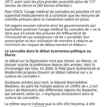
2017, avoir saisi les plus grandes quantités (plus de 117
tonnes de résine et 283 tonnes d’herbe) ».
Pour l’OICS, l’usage mé­dical de cannabis est possible s’il est
supervisé médicale­ment et à condition que les mesures de
contrôle prévues dans la Convention soient en place.
Cet organe onusien exhorte ainsi les gouvernements qui
souhaitent autoriser l’usage médical du cannabis de «
ne le
faire que s’il existe des preuves de l’efficacité et de
l’innocuité de ces subs­tances
» et de «
surveiller leur
prescription et leur uti­lisation de manière à réduire au
minimum les risques de détournement et d’abus
».
Le cannabis dans le débat économico-politique au
Maroc
Le débat sur la légalisation n’est pas récent. Au Maroc, ce
dossier sus­cite la polémique depuis des années. Voici la
chronologie des faits. En 2009, le PAM (parti Authenticité et
Modernité) propose d’ouvrir un débat national sur «
la
culture du canna­bis
».
Quelques années plus tard, le dépu­té Nourreddine
Mediane, du parti de l’Istiqlal avance un chiffre de «
2 mil­
lions
» de Marocains des différentes régions du Royaume,
qui seraient, se­lon lui, «
impliqués directement dans la
culture du cannabis
».
La même source indique que la ville d’Al Hoceïma, à elle