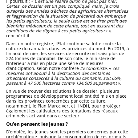
Il poursuit :
« C’est une réalité qu’on ne peut pas nier.
Certes, ce dossier est un peu compliqué, mais, je crois
qu’après des années d’échecs des agricultures alternatives
et l’aggravation de la situation de précarité qui embarque
les petits agriculteurs, la seule issue est de tirer profit des
bienfaits médicaux de cette plante, tout en assurant des
conditions de vie dignes à ces petits agriculteurs »,
renchérit-il.
Dans un autre registre, l’Etat continue sa lutte contre la
culture du cannabis dans les provinces du nord. En 2019, à
fin août dernier, les services de sécurité ont saisi plus de
224 tonnes de cannabis. De son côté, le ministère de
l’Intérieur a mis en place une série de mesures
d’anticipation, selon notre confrère
L
’
Economiste
, «
ces
mesures ont abouti à la destruction des centaines
d’hectares consacrés à la culture du cannabis, soit 65%,
passant à 47.500 hectares contre 134.000 au­paravant
».
En vue de trouver des solutions à ce dossier, plusieurs
programmes de développement local ont été mis en place
dans les provinces concer­nées par cette culture,
notamment, le Plan Maroc vert et l’INDH, pour protéger
également les cultivateurs des tentations des réseaux
criminels s’activant dans ce secteur.
Qu’en pensent les jeunes ?
D’emblée, les jeunes sont les pre­miers concernés par cette
probléma­tique, puisque la consommation de ces produits