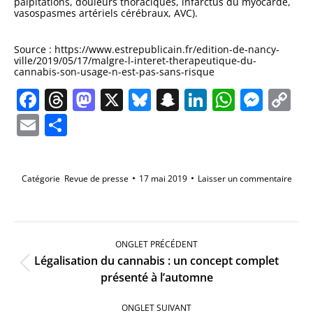
palpitations, douleurs thoraciques, infarctus du myocarde,
vasospasmes artériels cérébraux, AVC).
Source : https://www.estrepublicain.fr/edition-de-nancy-
ville/2019/05/17/malgre-l-interet-therapeutique-du-
cannabis-son-usage-n-est-pas-sans-risque
Facebook
Threads
Mastodon
X
Bluesky
Snapchat
LinkedIn
Whats
Mes
C
Li
Email
Partager
Catégorie
Revue de presse
17 mai 2019
Laisser un commentaire
Navigation
de
ONGLET PRÉCÉDENT
commentaire
Légalisation du cannabis : un concept complet
Onglet
présenté à l’automne
précédent
ONGLET SUIVANT