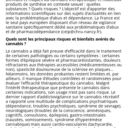
produits de synthèse en contexte sexuel : quelles
substances ? Quels risques ? L’objectif est d’apporter des
informations scientifiques sur des sujets d’actualités en lien
avec la problématique d’abus et dépendance. La France est
le seul pays européen disposant d’un réseau de vigilance
sanitaire spécifiquement dédié aux problématiques d’abus
et de pharmacodépendance (ceip@chru-nancy.fr).
Quels sont les principaux risques et bienfaits avérés du
cannabis ?
Le cannabis a déjà fait preuve d’efficacité dans le traitement
de certaines pathologies ou certains symptômes : certaines
formes d’épilepsie sévère et pharmacorésistantes, douleurs
réfractaires aux thérapies accessibles (médicamenteuses ou
non), spasticité douloureuse de la sclérose en plaques…
Néanmoins, les données probantes restent limitées et, par
ailleurs, il manque d’études contrôlées et randomisées pour
évaluer l’efficacité thérapeutique du cannabis. Malgré
l’intérêt thérapeutique que présente le cannabis dans
certaines indications, son usage n’est pas sans risque. Le
dernier rapport d’addictovigilance sur le cannabis récréatif
a rapporté une multitude de complications psychiatriques
(dépendance, troubles psychotiques, syndrome de sevrage),
neurologiques (troubles de la conscience, amnésiques,
cognitifs, convulsions, épilepsie), gastro-intestinales
(nausées, vomissements, syndrome d’hyperémèse
cannabique) mais aussi cardio-vasculaires (tachycardie,