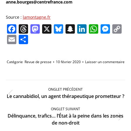
anne.bourges@centrefrance.com
Source :
lamontagne.fr
Facebook
Threads
Mastodon
X
Bluesky
Snapchat
LinkedIn
Whats
Mes
C
Li
Email
Partager
Catégorie
Revue de presse
10 février 2020
Laisser un commentaire
Navigation
de
ONGLET PRÉCÉDENT
commentaire
Onglet
Le cannabidiol, un agent thérapeutique prometteur ?
précédent
ONGLET SUIVANT
Délinquance, trafics… l’État à la peine dans les zones
Onglet
de non-droit
suivant