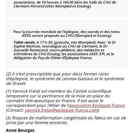
associations, de 10 heures à 16h30 dans les halls du CHU de
Clermont-Ferrand (sites Montpied et Estaing).
Pour la Journée mondiale de l’épilepsie, des stands et des tests
d’EEG seront proposés au CHU (Montpied et Estaing)
Table ronde.
A 17 h 30, (gratuite, site Montpied). Avec : le Dr
Sophie Mathais, neurologue au CHU de Clermont, le Dr
Ganaelle Remerand, neuro-pédiatre, des médecins et
infirmières du CHU Estaing; les associations ASEF, EPI, et la
délégation du Puy-de-Dôme d’Épilepsie France.
(2) Il n’est prescriptible que pour deux formes rares
d’épilepsie, le syndrome de Lennox-Gastaut et le syndrome
de Dravet.
(1) Yannick Frelat est membre du Comité scientifique
temporaire sur la pertinence de la mise en place du
cannabis thérapeutique en France. Il est aussi le
correspondant pour l’Allier de l’
association Epilepsie France
(Contact:
yannick.frelat@epilepsie-
france.com
).
(3)
Risques de malformation congénitale du fœtus en cas de
prise par une femme enceinte.
Anne Bourges