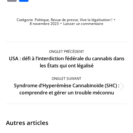
Catégorie
Politique
,
Revue de presse
,
Vive la légalisation !
8 novembre 2023
Laisser un commentaire
Navigation
de
ONGLET PRÉCÉDENT
commentaire
USA : défi à l’interdiction fédérale du cannabis dans
Onglet
les États qui ont légalisé
précédent
ONGLET SUIVANT
Syndrome d’Hyperémèse Cannabinoïde (SHC) :
Onglet
comprendre et gérer un trouble méconnu
suivant
Autres articles