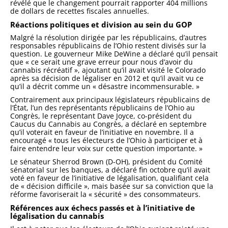
révélé que le changement pourrait rapporter 404 millions
de dollars de recettes fiscales annuelles.
Réactions politiques et division au sein du GOP
Malgré la résolution dirigée par les républicains, d’autres
responsables républicains de l’Ohio restent divisés sur la
question. Le gouverneur Mike DeWine a déclaré qu’il pensait
que « ce serait une grave erreur pour nous d’avoir du
cannabis récréatif », ajoutant qu’il avait visité le Colorado
après sa décision de légaliser en 2012 et qu’il avait vu ce
qu’il a décrit comme un « désastre incommensurable. »
Contrairement aux principaux législateurs républicains de
l’État, l’un des représentants républicains de l’Ohio au
Congrès, le représentant Dave Joyce, co-président du
Caucus du Cannabis au Congrès, a déclaré en septembre
qu’il voterait en faveur de l’initiative en novembre. Il a
encouragé « tous les électeurs de l’Ohio à participer et à
faire entendre leur voix sur cette question importante. »
Le sénateur Sherrod Brown (D-OH), président du Comité
sénatorial sur les banques, a déclaré fin octobre qu’il avait
voté en faveur de l’initiative de légalisation, qualifiant cela
de « décision difficile », mais basée sur sa conviction que la
réforme favoriserait la « sécurité » des consommateurs.
Références aux échecs passés et à l’initiative de
légalisation du cannabis