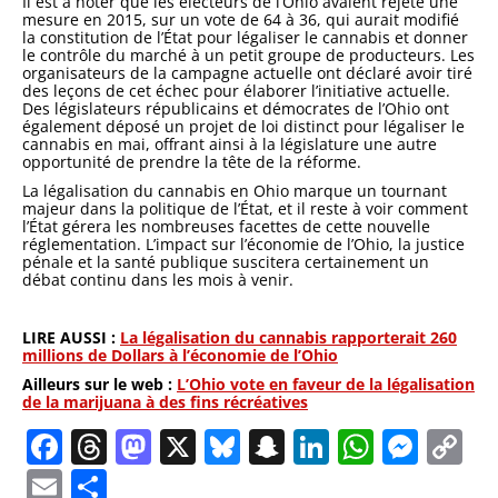
Il est à noter que les électeurs de l’Ohio avaient rejeté une
mesure en 2015, sur un vote de 64 à 36, qui aurait modifié
la constitution de l’État pour légaliser le cannabis et donner
le contrôle du marché à un petit groupe de producteurs. Les
organisateurs de la campagne actuelle ont déclaré avoir tiré
des leçons de cet échec pour élaborer l’initiative actuelle.
Des législateurs républicains et démocrates de l’Ohio ont
également déposé un projet de loi distinct pour légaliser le
cannabis en mai, offrant ainsi à la législature une autre
opportunité de prendre la tête de la réforme.
La légalisation du cannabis en Ohio marque un tournant
majeur dans la politique de l’État, et il reste à voir comment
l’État gérera les nombreuses facettes de cette nouvelle
réglementation. L’impact sur l’économie de l’Ohio, la justice
pénale et la santé publique suscitera certainement un
débat continu dans les mois à venir.
LIRE AUSSI :
La légalisation du cannabis rapporterait 260
millions de Dollars à l’économie de l’Ohio
Ailleurs sur le web :
L’Ohio vote en faveur de la légalisation
de la marijuana à des fins récréatives
Facebook
Threads
Mastodon
X
Bluesky
Snapchat
LinkedIn
Whats
Mes
C
Li
Email
Partager