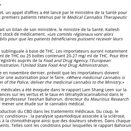
.
et, un appel d’offres a été lancé par le ministère de la Santé pour
es premiers patients retenus par le
Medical Cannabis Therapeutic
ait un bilan de son ministère, le ministre de la Santé, Kailesh
tit stock de médicament.
«Les comités régionaux vont alors
blis pour que les patients bénéficiaires puissent recevoir leurs
uile sublinguale à base de THC. Les importateurs auront notamment
/ml de THC ou 25 boîtes contenant 20-27 mg/ ml de THC. Pour être
registrés auprès de la
Food and Drug Agency
, l’
European
nistration
, l’
United State Food And Drug Administration.
 en novembre dernier, prévoit que les importateurs doivent
ir une autorisation pour le faire.
«Where medicinal cannabis is
n of the Police, deliver the medicinal cannabis to the Ministry.»
ins médicales a été évoquée dans le rapport Lam Shang Leen sur la
ances sur les vertus et le taux en tétrahydrocannabinol dans le
r le professeur Teeshan Bahorun, directeur du
Mauritius Research
ur mener une étude sur le cannabis médical.
troduction du CBD dans les traitements médicaux. Du coup, le
ic conditions»
: la paralysie spasmodique associée à la sclérose,
és à la chimiothérapie ainsi que des douleurs sévères. Dans chaque
ements. Telles sont les conditions pour lesquelles le rapport Bahoru