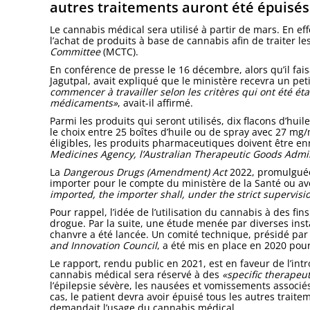
autres traitements auront été épuisés
Le cannabis médical sera utilisé à partir de mars. En eff
l’achat de produits à base de cannabis afin de traiter l
Committee
(MCTC).
En conférence de presse le 16 décembre, alors qu’il fais
Jagutpal, avait expliqué que le ministère recevra un pe
commencer à travailler selon les critères qui ont été éta
médicaments»
, avait-il affirmé.
Parmi les produits qui seront utilisés, dix flacons d’h
le choix entre 25 boîtes d’huile ou de spray avec 27 mg
éligibles, les produits pharmaceutiques doivent être en
Medicines Agency, l’Australian Therapeutic Goods Admi
La
Dangerous Drugs (Amendment) Act
2022, promulguée
importer pour le compte du ministère de la Santé ou avo
imported, the importer shall, under the strict supervisio
Pour rappel, l’idée de l’utilisation du cannabis à des f
drogue. Par la suite, une étude menée par diverses inst
chanvre a été lancée. Un comité technique, présidé pa
and Innovation Council
, a été mis en place en 2020 po
Le rapport, rendu public en 2021, est en faveur de l’in
cannabis médical sera réservé à des
«specific therapeut
l’épilepsie sévère, les nausées et vomissements associ
cas, le patient devra avoir épuisé tous les autres trait
demandait l’usage du cannabis médical.