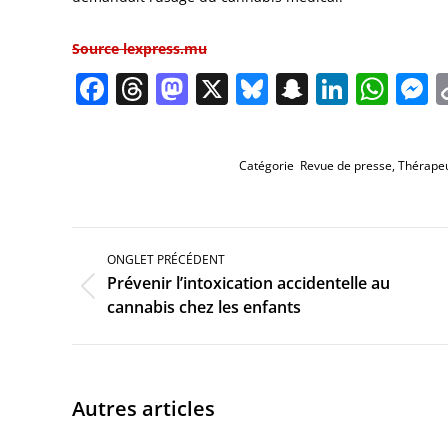
Source lexpress.mu
Facebook
Threads
Mastodon
X
Bluesky
Snapchat
Linked
Wha
M
Catégorie
Revue de presse
,
Thérapeu
Navigation
de
ONGLET PRÉCÉDENT
commentaire
Prévenir l’intoxication accidentelle au
Onglet
cannabis chez les enfants
précédent
Autres articles