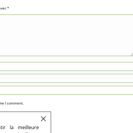
 avec
*
ime I comment.
ir la meilleure