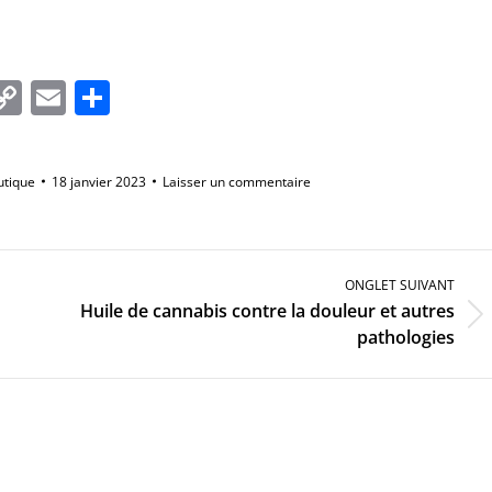
In
tsApp
essenger
Copy
Email
Partager
Link
tique
18 janvier 2023
Laisser un commentaire
ONGLET SUIVANT
Huile de cannabis contre la douleur et autres
Onglet
pathologies
suivant