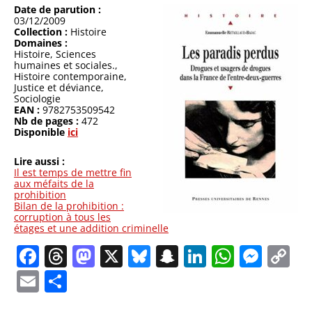
Date de parution :
03/12/2009
Collection :
Histoire
Domaines :
Histoire
, Sciences
humaines et sociales.
,
Histoire contemporaine
,
Justice et déviance
,
Sociologie
EAN :
9782753509542
Nb de pages :
472
Disponible
ici
Lire aussi :
Il est temps de mettre fin
aux méfaits de la
prohibition
Bilan de la prohibition :
corruption à tous les
étages et une addition criminelle
Facebook
Threads
Mastodon
X
Bluesky
Snapchat
LinkedIn
Whats
Mes
C
Li
Email
Partager