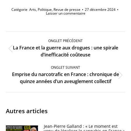
Catégorie
Arts
,
Politique
,
Revue de presse
27 décembre 2024
Laisser un commentaire
Navigation
de
ONGLET PRÉCÉDENT
commentaire
La France et la guerre aux drogues : une spirale
Onglet
d’inefficacité coûteuse
précédent
ONGLET SUIVANT
Emprise du narcotrafic en France : chronique de
Onglet
quinze années d’un aveuglement collectif
suivant
Autres articles
Jean-Pierre Galland : « Le moment est
venu de légaliser le cannabis en France »