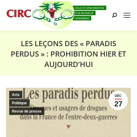
Search:
LES LEÇONS DES « PARADIS
PERDUS » : PROHIBITION HIER ET
AUJOURD’HUI
Vous êtes ici :
Arts
DÉC
27
Politique
Revue de presse