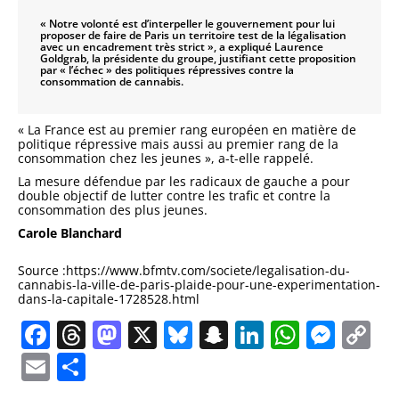
« Notre volonté est d’interpeller le gouvernement pour lui
proposer de faire de Paris un territoire test de la légalisation
avec un encadrement très strict », a expliqué Laurence
Goldgrab, la présidente du groupe, justifiant cette proposition
par « l’échec » des politiques répressives contre la
consommation de cannabis.
« La France est au premier rang européen en matière de
politique répressive mais aussi au premier rang de la
consommation chez les jeunes », a-t-elle rappelé.
La mesure défendue par les radicaux de gauche a pour
double objectif de lutter contre les trafic et contre la
consommation des plus jeunes.
Carole Blanchard
Source :https://www.bfmtv.com/societe/legalisation-du-
cannabis-la-ville-de-paris-plaide-pour-une-experimentation-
dans-la-capitale-1728528.html
Facebook
Threads
Mastodon
X
Bluesky
Snapchat
LinkedIn
Whats
Mes
C
Li
Email
Partager