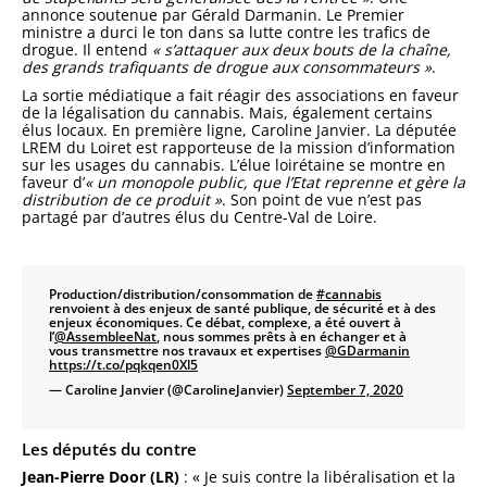
annonce soutenue par Gérald Darmanin. Le Premier
ministre a durci le ton dans sa lutte contre les trafics de
drogue. Il entend
« s’attaquer aux deux bouts de la chaîne,
des grands trafiquants de drogue aux consommateurs »
.
La sortie médiatique a fait réagir des associations en faveur
de la légalisation du cannabis. Mais, également certains
élus locaux. En première ligne, Caroline Janvier. La députée
LREM du Loiret est rapporteuse de la mission d’information
sur les usages du cannabis. L’élue loirétaine se montre en
faveur d’
« un monopole public, que l’Etat reprenne et gère la
distribution de ce produit »
. Son point de vue n’est pas
partagé par d’autres élus du Centre-Val de Loire.
Production/distribution/consommation de
#cannabis
renvoient à des enjeux de santé publique, de sécurité et à des
enjeux économiques. Ce débat, complexe, a été ouvert à
l’
@AssembleeNat
, nous sommes prêts à en échanger et à
vous transmettre nos travaux et expertises
@GDarmanin
https://t.co/pqkqen0Xl5
— Caroline Janvier (@CarolineJanvier)
September 7, 2020
Les députés du contre
Jean-Pierre Door (LR)
: « Je suis contre la libéralisation et la