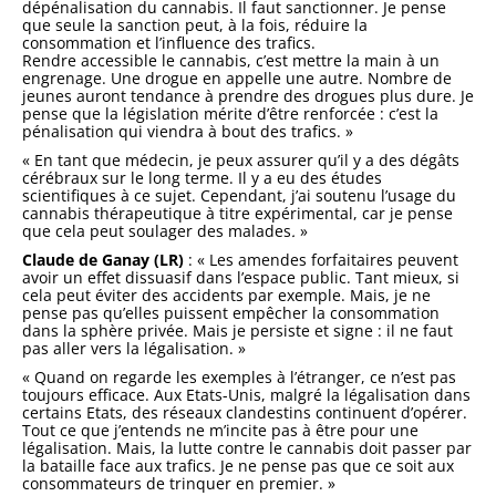
dépénalisation du cannabis. Il faut sanctionner. Je pense
que seule la sanction peut, à la fois, réduire la
consommation et l’influence des trafics.
Rendre accessible le cannabis, c’est mettre la main à un
engrenage. Une drogue en appelle une autre. Nombre de
jeunes auront tendance à prendre des drogues plus dure. Je
pense que la législation mérite d’être renforcée : c’est la
pénalisation qui viendra à bout des trafics. »
« En tant que médecin, je peux assurer qu’il y a des dégâts
cérébraux sur le long terme. Il y a eu des études
scientifiques à ce sujet. Cependant, j’ai soutenu l’usage du
cannabis thérapeutique à titre expérimental, car je pense
que cela peut soulager des malades
.
»
Claude de Ganay (LR)
: « Les amendes forfaitaires peuvent
avoir un effet dissuasif dans l’espace public. Tant mieux, si
cela peut éviter des accidents par exemple. Mais, je ne
pense pas qu’elles puissent empêcher la consommation
dans la sphère privée. Mais je persiste et signe : il ne faut
pas aller vers la légalisation. »
« Quand on regarde les exemples à l’étranger, ce n’est pas
toujours efficace. Aux Etats-Unis, malgré la légalisation dans
certains Etats, des réseaux clandestins continuent d’opérer.
Tout ce que j’entends ne m’incite pas à être pour une
légalisation. Mais, la lutte contre le cannabis doit passer par
la bataille face aux trafics. Je ne pense pas que ce soit aux
consommateurs de trinquer en premier. »