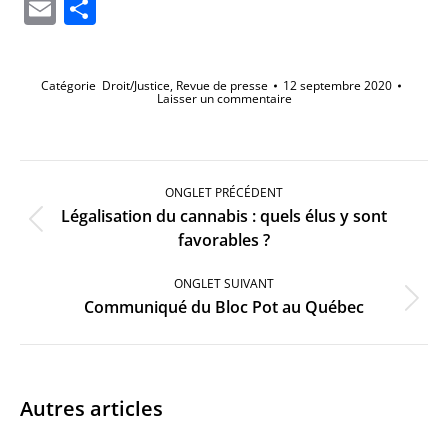
Li
Email
Partager
Catégorie
Droit/Justice
,
Revue de presse
12 septembre 2020
Laisser un commentaire
Navigation
de
ONGLET PRÉCÉDENT
commentaire
Légalisation du cannabis : quels élus y sont
Onglet
favorables ?
précédent
ONGLET SUIVANT
Onglet
Communiqué du Bloc Pot au Québec
suivant
Autres articles