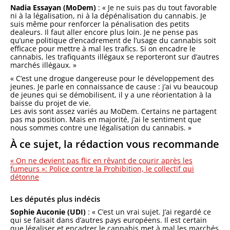
Nadia Essayan (MoDem)
: « Je ne suis pas du tout favorable
ni à la légalisation, ni à la dépénalisation du cannabis. Je
suis même pour renforcer la pénalisation des petits
dealeurs. Il faut aller encore plus loin. Je ne pense pas
qu’une politique d’encadrement de l’usage du cannabis soit
efficace pour mettre à mal les trafics. Si on encadre le
cannabis, les trafiquants illégaux se reporteront sur d’autres
marchés illégaux. »
« C’est une drogue dangereuse pour le développement des
jeunes. Je parle en connaissance de cause : j’ai vu beaucoup
de jeunes qui se démobilisent, il y a une réorientation à la
baisse du projet de vie.
Les avis sont assez variés au MoDem. Certains ne partagent
pas ma position. Mais en majorité, j’ai le sentiment que
nous sommes contre une légalisation du cannabis. »
À ce sujet, la rédaction vous recommande
« On ne devient pas flic en rêvant de courir après les
fumeurs »: Police contre la Prohibition, le collectif qui
détonne
Les députés plus indécis
Sophie Auconie (UDI)
: « C’est un vrai sujet. J’ai regardé ce
qui se faisait dans d’autres pays européens. Il est certain
que légaliser et encadrer le cannabis met à mal les marchés