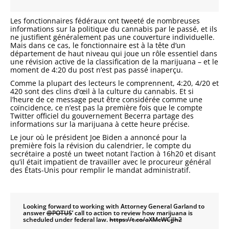
Les fonctionnaires fédéraux ont tweeté de nombreuses
informations sur la politique du cannabis par le passé, et ils
ne justifient généralement pas une couverture individuelle.
Mais dans ce cas, le fonctionnaire est à la tête d’un
département de haut niveau qui joue un rôle essentiel dans
une révision active de la classification de la marijuana – et le
moment de 4:20 du post n’est pas passé inaperçu.
Comme la plupart des lecteurs le comprennent, 4:20, 4/20 et
420 sont des clins d’œil à la culture du cannabis. Et si
l’heure de ce message peut être considérée comme une
coïncidence, ce n’est pas la première fois que le compte
Twitter officiel du gouvernement Becerra partage des
informations sur la marijuana à cette heure précise.
Le jour où le président Joe Biden a annoncé pour la
première fois la révision du calendrier, le compte du
secrétaire a posté un tweet notant l’action à 16h20 et disant
qu’il était impatient de travailler avec le procureur général
des États-Unis pour remplir le mandat administratif.
Looking forward to working with Attorney General Garland to
answer
@POTUS
’ call to action to review how marijuana is
scheduled under federal law.
https://t.co/aXMcWCjJh2