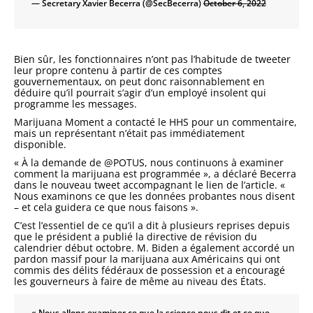
— Secretary Xavier Becerra (@SecBecerra)
October 6, 2022
Bien sûr, les fonctionnaires n’ont pas l’habitude de tweeter
leur propre contenu à partir de ces comptes
gouvernementaux, on peut donc raisonnablement en
déduire qu’il pourrait s’agir d’un employé insolent qui
programme les messages.
Marijuana Moment a contacté le HHS pour un commentaire,
mais un représentant n’était pas immédiatement
disponible.
« À la demande de @POTUS, nous continuons à examiner
comment la marijuana est programmée », a déclaré Becerra
dans le nouveau tweet accompagnant le lien de l’article. «
Nous examinons ce que les données probantes nous disent
– et cela guidera ce que nous faisons ».
C’est l’essentiel de ce qu’il a dit à plusieurs reprises depuis
que le président a publié la directive de révision du
calendrier début octobre. M. Biden a également accordé un
pardon massif pour la marijuana aux Américains qui ont
commis des délits fédéraux de possession et a encouragé
les gouverneurs à faire de même au niveau des États.
« Nous allons examiner ce que la science nous dit et ce que