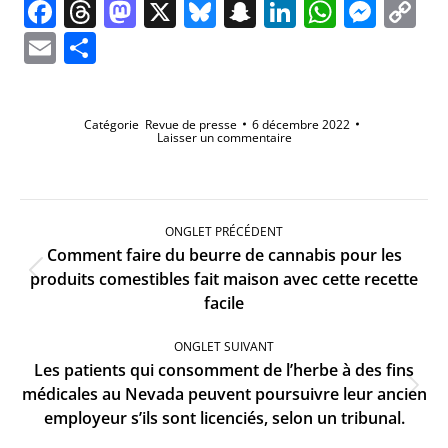
Facebook
Threads
Mastodon
X
Bluesky
Snapchat
LinkedIn
Whats
Mes
C
Li
Email
Partager
Catégorie
Revue de presse
6 décembre 2022
Laisser un commentaire
Navigation
de
ONGLET PRÉCÉDENT
commentaire
Comment faire du beurre de cannabis pour les
Onglet
produits comestibles fait maison avec cette recette
précédent
facile
ONGLET SUIVANT
Les patients qui consomment de l’herbe à des fins
Onglet
médicales au Nevada peuvent poursuivre leur ancien
suivant
employeur s’ils sont licenciés, selon un tribunal.