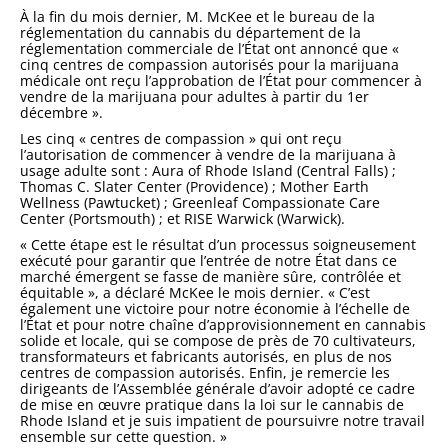
À la fin du mois dernier, M. McKee et le bureau de la
réglementation du cannabis du département de la
réglementation commerciale de l’État ont annoncé que «
cinq centres de compassion autorisés pour la marijuana
médicale ont reçu l’approbation de l’État pour commencer à
vendre de la marijuana pour adultes à partir du 1er
décembre ».
Les cinq « centres de compassion » qui ont reçu
l’autorisation de commencer à vendre de la marijuana à
usage adulte sont : Aura of Rhode Island (Central Falls) ;
Thomas C. Slater Center (Providence) ; Mother Earth
Wellness (Pawtucket) ; Greenleaf Compassionate Care
Center (Portsmouth) ; et RISE Warwick (Warwick).
« Cette étape est le résultat d’un processus soigneusement
exécuté pour garantir que l’entrée de notre État dans ce
marché émergent se fasse de manière sûre, contrôlée et
équitable », a déclaré McKee le mois dernier. « C’est
également une victoire pour notre économie à l’échelle de
l’État et pour notre chaîne d’approvisionnement en cannabis
solide et locale, qui se compose de près de 70 cultivateurs,
transformateurs et fabricants autorisés, en plus de nos
centres de compassion autorisés. Enfin, je remercie les
dirigeants de l’Assemblée générale d’avoir adopté ce cadre
de mise en œuvre pratique dans la loi sur le cannabis de
Rhode Island et je suis impatient de poursuivre notre travail
ensemble sur cette question. »