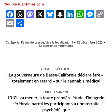
Source Hightimes.com
Facebook
Threads
Mastodon
X
Bluesky
Snapchat
LinkedIn
Whats
Mes
C
Li
Email
Partager
Catégorie
Revue de presse
,
Vive la légalisation !
12 décembre 2022
Laisser un commentaire
Navigation
de
ONGLET PRÉCÉDENT
commentaire
La gouverneure de Basse-Californie déclare être «
Onglet
totalement en retard » sur le cannabis médical
précédent
ONGLET SUIVANT
L’UCL va mener la toute première étude d’imagerie
Onglet
cérébrale parmi les participants à une retraite
suivant
psychédélique