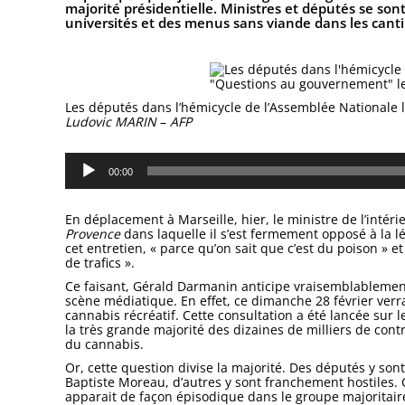
majorité présidentielle. Ministres et députés se s
universités et des menus sans viande dans les canti
Les députés dans l’hémicycle de l’Assemblée Nationale 
Ludovic MARIN
–
AFP
Lecteur
audio
00:00
En déplacement à Marseille, hier, le ministre de l’inté
Provence
dans laquelle il s’est fermement opposé à la lé
cet entretien, « parce qu’on sait que c’est du poison » 
de trafics ».
Ce faisant, Gérald Darmanin anticipe vraisemblablement 
scène médiatique. En effet, ce dimanche 28 février verr
cannabis récréatif. Cette consultation a été lancée sur l
la très grande majorité des dizaines de milliers de cont
du cannabis.
Or, cette question divise la majorité. Des députés y son
Baptiste Moreau, d’autres y sont franchement hostiles.
apparait de façon épisodique dans le groupe majoritair