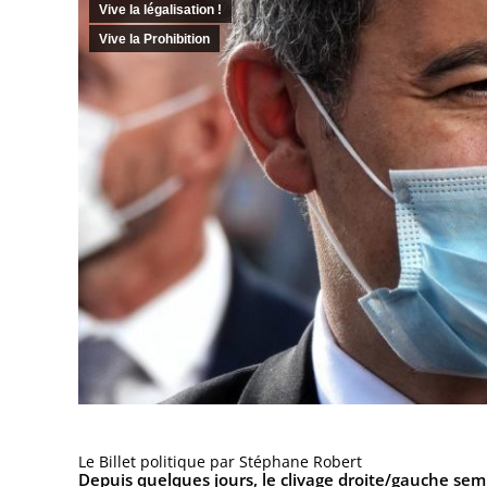
Vive la légalisation !
Vive la Prohibition
Le Billet politique
par Stéphane Robert
Depuis quelques jours, le clivage droite/gauche sembl