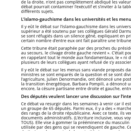
de la droite, n’ont pas complètement abdiqué les valeur
débat pourrait contaminer l’exécutif et s’inviter à la ta
différents sujets.
L’islamo-gauchisme dans les universités et les menus
Il y eût le débat sur l’islamo-gauchisme dans les univer
supérieur a été soutenu par ses collègues Gérald Darm
se sont réfugiés dans un silence gêné, expliquant en pr
certain nombre d’entre eux ont fait paraître une tribun
Cette tribune était paraphée par des proches du présiden
au secours, le clivage droite gauche revient ». C’était
en rappelant tout le monde aux fondamentaux, le « ni dr
plusieurs de leurs collègues ayant refusé de s’y associer
Il y eût le débat sur les menus sans viande proposés dan
ministres se sont emparés de la question et se sont divi
l’agriculture, Julien Denormandie, ont dénoncé une postu
la transition énergétique, Barbara Pompili, a dénoncé u
encore, la césure partisane entre droite et gauche, ent
Des députés veulent lancer une discussion sur l’inter
Ce débat va resurgir dans les semaines à venir car il es
un groupe de 65 députés. Parmi eux, il y a des « marche
des rangs de la droite républicaine. Avec ce texte, ils veu
documents administratifs. (L’écriture inclusive, vous v
TOUS). Elle vise à gommer la prééminence du masculin s
utilisée par des gens qui se revendiquent de gauche. Ce 