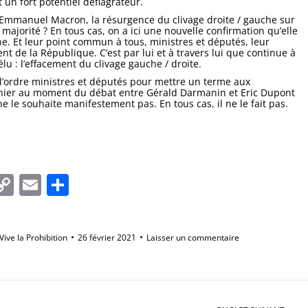
 un fort potentiel déflagrateur.
 d’Emmanuel Macron, la résurgence du clivage droite / gauche sur
majorité ? En tous cas, on a ici une nouvelle confirmation qu’elle
ène. Et leur point commun à tous, ministres et députés, leur
nt de la République. C’est par lui et à travers lui que continue à
 élu : l’effacement du clivage gauche / droite.
l’ordre ministres et députés pour mettre un terme aux
dernier au moment du débat entre Gérald Darmanin et Eric Dupont
ne le souhaite manifestement pas. En tous cas, il ne le fait pas.
In
tsApp
essenger
Copy
Email
Partager
Link
Vive la Prohibition
26 février 2021
Laisser un commentaire