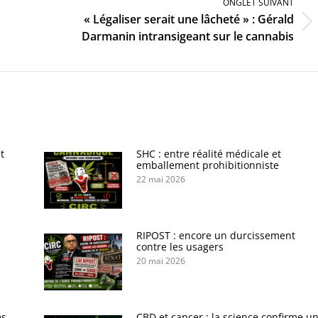
ONGLET SUIVANT
« Légaliser serait une lâcheté » : Gérald
Onglet
Darmanin intransigeant sur le cannabis
suivant
t
SHC : entre réalité médicale et
emballement prohibitionniste
22 mai 2026
s
RIPOST : encore un durcissement
contre les usagers
20 mai 2026
es
CBD et cancer : la science confirme u