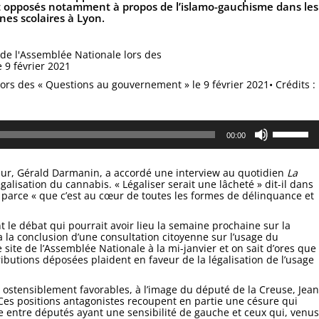
ont opposés notamment à propos de l’islamo-gauchisme dans les
nes scolaires à Lyon.
lors des « Questions au gouvernement » le 9 février 2021
•
Crédits :
Utilisez
00:00
les
flèches
haut/bas
pour
rieur, Gérald Darmanin, a accordé une interview au quotidien
La
augmente
galisation du cannabis. « Légaliser serait une lâcheté » dit-il dans
ou
et parce « que c’est au cœur de toutes les formes de délinquance et
diminuer
le
le débat qui pourrait avoir lieu la semaine prochaine sur la
volume.
a la conclusion d’une consultation citoyenne sur l’usage du
e site de l’Assemblée Nationale à la mi-janvier et on sait d’ores que
ributions déposées plaident en faveur de la légalisation de l’usage
t ostensiblement favorables, à l’image du député de la Creuse, Jean
 Ces positions antagonistes recoupent en partie une césure qui
e entre députés ayant une sensibilité de gauche et ceux qui, venus