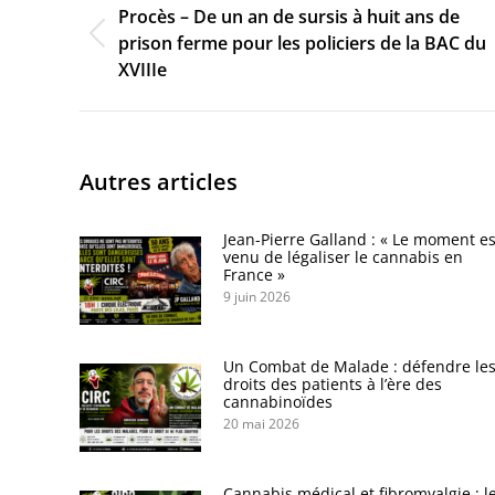
Procès – De un an de sursis à huit ans de
Onglet
prison ferme pour les policiers de la BAC du
précédent
XVIIIe
Autres articles
Jean-Pierre Galland : « Le moment es
venu de légaliser le cannabis en
France »
9 juin 2026
Un Combat de Malade : défendre le
droits des patients à l’ère des
cannabinoïdes
20 mai 2026
Cannabis médical et fibromyalgie : l