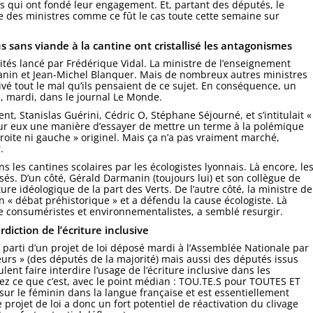
s qui ont fondé leur engagement. Et, partant des députés, le
ble des ministres comme ce fût le cas toute cette semaine sur
 sans viande à la cantine ont cristallisé les antagonismes
sités lancé par Frédérique Vidal. La ministre de l’enseignement
anin et Jean-Michel Blanquer. Mais de nombreux autres ministres
ivé tout le mal qu’ils pensaient de ce sujet. En conséquence, un
e, mardi, dans le journal Le Monde.
t, Stanislas Guérini, Cédric O, Stéphane Séjourné, et s’intitulait «
 pour eux une manière d’essayer de mettre un terme à la polémique
oite ni gauche » originel. Mais ça n’a pas vraiment marché,
.
s les cantines scolaires par les écologistes lyonnais. Là encore, le
sés. D’un côté, Gérald Darmanin (toujours lui) et son collègue de
re idéologique de la part des Verts. De l’autre côté, la ministre de
n « débat préhistorique » et a défendu la cause écologiste. Là
re consuméristes et environnementalistes, a semblé resurgir.
diction de l’écriture inclusive
t parti d’un projet de loi déposé mardi à l’Assemblée Nationale par
urs » (des députés de la majorité) mais aussi des députés issus
lent faire interdire l’usage de l’écriture inclusive dans les
oyez ce que c’est, avec le point médian : TOU.TE.S pour TOUTES ET
ur le féminin dans la langue française et est essentiellement
projet de loi a donc un fort potentiel de réactivation du clivage