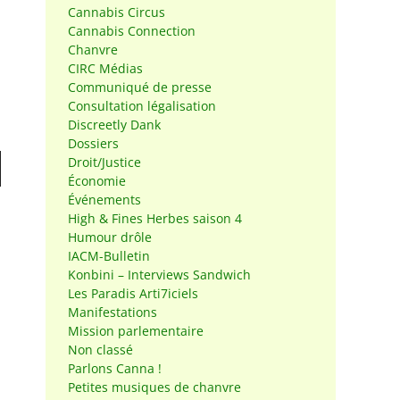
Cannabis Circus
Cannabis Connection
Chanvre
CIRC Médias
Communiqué de presse
Consultation légalisation
Discreetly Dank
Dossiers
Droit/Justice
Économie
Événements
High & Fines Herbes saison 4
r
Humour drôle
IACM-Bulletin
Konbini – Interviews Sandwich
Les Paradis Arti7iciels
Manifestations
Mission parlementaire
Non classé
Parlons Canna !
Petites musiques de chanvre