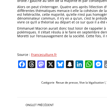
droite / gauche au sein de la majorité et par conséquent
Alors on peut s’interroger. Quatre ans après l’élection
différentes thématiques menace-t-elle la cohésion de la 
est hétéroclite, cette majorité, qu’elle n’est pas homog
dénominateur commun, il n’y en a qu’un, c’est le préside
vivre ce qu’il a théorisé au départ et ce sur quoi il a été
Emmanuel Macron aurait donc tout loisir de rappeler à 
polémiques. Il s’était résolu à le faire en septembre 
Moretti sur l’ensauvagement de la société. Cette fois, il 
Source :
Franceculture.fr
Facebook
Threads
Mastodon
X
Bluesky
Snapchat
Linked
Wha
M
Catégorie
Revue de presse
,
Vive la légalisation !
,
Navigation
de
ONGLET PRÉCÉDENT
commentaire