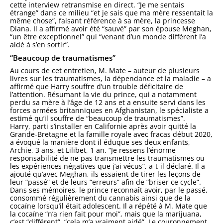
cette interview retransmise en direct. “Je me sentais
étrange” dans ce milieu “et je sais que ma mère ressentait la
même chose”, faisant référence à sa mère, la princesse
Diana. Il a affirmé avoir été “sauvé” par son épouse Meghan,
“un être exceptionnel” qui “venant d’un monde différent l’a
aidé à s’en sortir”.
“Beaucoup de traumatismes”
Au cours de cet entretien, M. Mate – auteur de plusieurs
livres sur les traumatismes, la dépendance et la maladie – a
affirmé que Harry souffre d’un trouble déficitaire de
l’attention. Résumant la vie du prince, qui a notamment
perdu sa mère à l’âge de 12 ans et a ensuite servi dans les
forces armées britanniques en Afghanistan, le spécialiste a
estimé qu’il souffre de “beaucoup de traumatismes”.
Harry, parti s’installer en Californie après avoir quitté la
Grande-Bretagne et la famille royale avec fracas début 2020,
a évoqué la manière dont il éduque ses deux enfants,
Archie, 3 ans, et Lilibet, 1 an. “Je ressens l’énorme
responsabilité de ne pas transmettre les traumatismes ou
les expériences négatives que j’ai vécus”, a-t-il déclaré. Il a
ajouté qu’avec Meghan, ils essaient de tirer les leçons de
leur “passé” et de leurs “erreurs” afin de “briser ce cycle”.
Dans ses mémoires, le prince reconnaît avoir, par le passé,
consommé régulièrement du cannabis ainsi que de la
cocaïne lorsqu’il était adolescent. Il a répété à M. Mate que
la cocaïne “n’a rien fait pour moi”, mais que la marijuana,
c’est “différent”, “cela m’a vraiment aidé”. Le couronnement