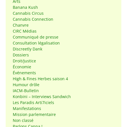
Arts
Banana Kush
Cannabis Circus
Cannabis Connection
Chanvre
CIRC Médias
Communiqué de presse
Consultation légalisation
Discreetly Dank
Dossiers
Droit/Justice
Économie
Événements
High & Fines Herbes saison 4
Humour drôle
IACM-Bulletin
Konbini – Interviews Sandwich
Les Paradis Arti7iciels
Manifestations
Mission parlementaire
Non classé
Parlons Canna !