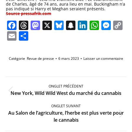
de Charles, âgé de 74 ans, aura lieu en mai. Buckingham n’a
pas indiqué si Harry et Meghan seraient présents.
Source pressafrik.com
Facebook
Threads
Mastodon
X
Bluesky
Snapchat
LinkedIn
Whats
Mes
C
Li
Email
Partager
Catégorie
Revue de presse
6 mars 2023
Laisser un commentaire
Navigation
de
ONGLET PRÉCÉDENT
commentaire
Onglet
New York, Wild Wild West du marché du cannabis
précédent
ONGLET SUIVANT
Au Salon de l’agriculture, l’herbe est plus verte pour
Onglet
le cannabis
suivant