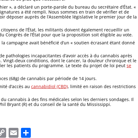
ier », a déclaré un porte-parole du bureau du secrétaire d’État. «
signatures a été rempli. Nous sommes en train de vérifier et de
r déposer auprès de l’Assemblée législative le premier jour de la
 citoyens de l’État, les militants doivent également recueillir un
 Congrès de l’État pour que la proposition soit éligible au vote.
la campagne avait bénéficié d’un « soutien écrasant étant donné
de pathologies incapacitantes d’avoir accès à du cannabis après
Vingt-deux conditions, dont le cancer, la douleur chronique et le
ier les patients du programme. Le texte du projet de loi peut
se
nces (68g) de cannabis par période de 14 jours.
mité d’accès au
cannabidiol (CBD)
, limité en raison des restrictions
 du cannabis à des fins médicales selon les derniers sondages. Il
il Bryant (R) et du conseil de la santé du Mississippi.
In
tsApp
essenger
Copy
Email
Partager