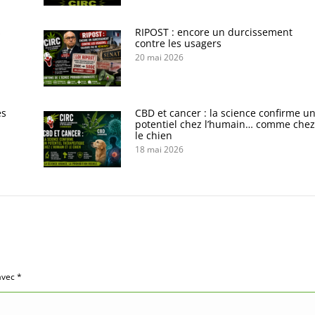
s
RIPOST : encore un durcissement
contre les usagers
20 mai 2026
es
CBD et cancer : la science confirme u
potentiel chez l’humain… comme chez
le chien
18 mai 2026
 avec
*