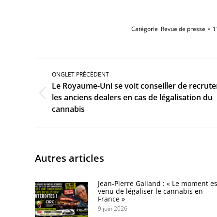
Catégorie
Revue de presse
1
Navigation
de
ONGLET PRÉCÉDENT
commentaire
Le Royaume-Uni se voit conseiller de recrute
Onglet
les anciens dealers en cas de légalisation du
précédent
cannabis
Autres articles
Jean-Pierre Galland : « Le moment es
venu de légaliser le cannabis en
France »
9 juin 2026