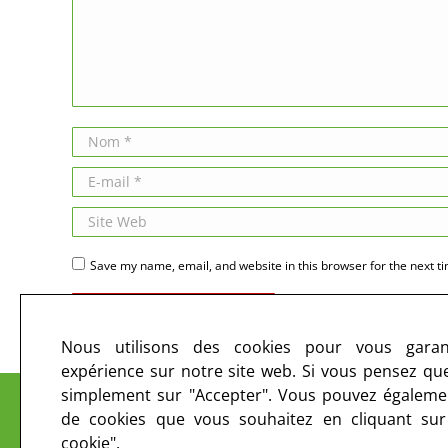
Nom *
E-mail *
Site Web
Save my name, email, and website in this browser for the next t
Publier des commentaires
Nous utilisons des cookies pour vous garant
expérience sur notre site web. Si vous pensez que 
Le CIRC sur les ondes et sur le web
simplement sur "Accepter". Vous pouvez égalemen
de cookies que vous souhaitez en cliquant su
cookie".