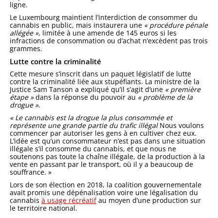
ligne.
Le Luxembourg maintient l’interdiction de consommer du
cannabis en public, mais instaurera une
« procédure pénale
allégée »
, limitée à une amende de 145 euros si les
infractions de consommation ou d’achat n’excèdent pas trois
grammes.
Lutte contre la criminalité
Cette mesure s’inscrit dans un paquet législatif de lutte
contre la criminalité liée aux stupéfiants. La ministre de la
Justice Sam Tanson a expliqué qu’il s’agit d’une
« première
étape »
dans la réponse du pouvoir au
« problème de la
drogue »
.
« Le cannabis est la drogue la plus consommée et
représente une grande partie du trafic illégal
Nous voulons
commencer par autoriser les gens à en cultiver chez eux.
L’idée est qu’un consommateur n’est pas dans une situation
illégale s’il consomme du cannabis, et que nous ne
soutenons pas toute la chaîne illégale, de la production à la
vente en passant par le transport, où il y a beaucoup de
souffrance. »
Lors de son élection en 2018, la coalition gouvernementale
avait promis une dépénalisation voire une légalisation du
cannabis
à usage récréatif
au moyen d’une production sur
le territoire national.