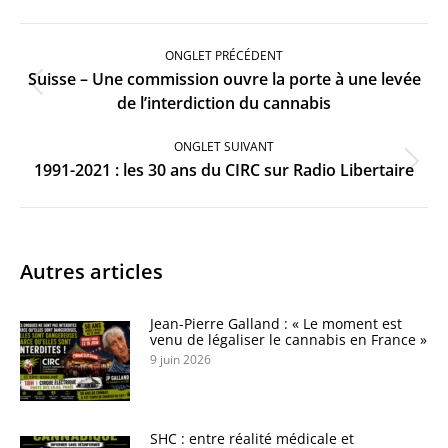
Navigation
de
ONGLET PRÉCÉDENT
commentaire
Suisse – Une commission ouvre la porte à une levée
Onglet
de l’interdiction du cannabis
précédent
ONGLET SUIVANT
Onglet
1991-2021 : les 30 ans du CIRC sur Radio Libertaire
suivant
Autres articles
Jean-Pierre Galland : « Le moment est
venu de légaliser le cannabis en France »
9 juin 2026
SHC : entre réalité médicale et