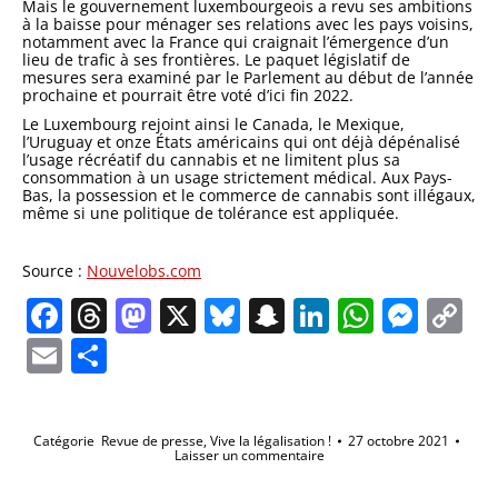
Mais le gouvernement luxembourgeois a revu ses ambitions
à la baisse pour ménager ses relations avec les pays voisins,
notamment avec la France qui craignait l’émergence d’un
lieu de trafic à ses frontières. Le paquet législatif de
mesures sera examiné par le Parlement au début de l’année
prochaine et pourrait être voté d’ici fin 2022.
Le Luxembourg rejoint ainsi le Canada, le Mexique,
l’Uruguay et onze États américains qui ont déjà dépénalisé
l’usage récréatif du cannabis et ne limitent plus sa
consommation à un usage strictement médical. Aux Pays-
Bas, la possession et le commerce de cannabis sont illégaux,
même si une politique de tolérance est appliquée.
Source :
Nouvelobs.com
Facebook
Threads
Mastodon
X
Bluesky
Snapchat
LinkedIn
Whats
Mes
C
Li
Email
Partager
Catégorie
Revue de presse
,
Vive la légalisation !
27 octobre 2021
Laisser un commentaire