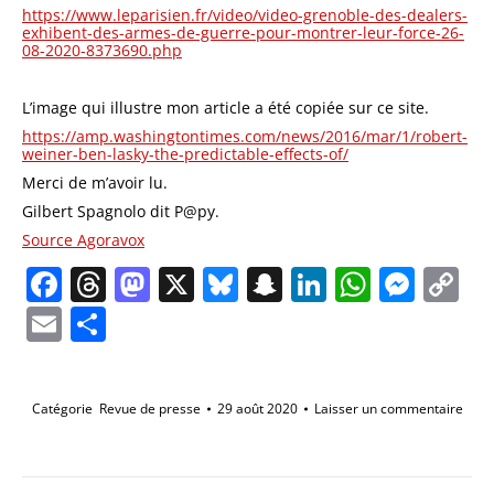
https://www.leparisien.fr/video/video-grenoble-des-dealers-
exhibent-des-armes-de-guerre-pour-montrer-leur-force-26-
08-2020-8373690.php
L’image qui illustre mon article a été copiée sur ce site.
https://amp.washingtontimes.com/news/2016/mar/1/robert-
weiner-ben-lasky-the-predictable-effects-of/
Merci de m’avoir lu.
Gilbert Spagnolo dit P@py.
Source Agoravox
Facebook
Threads
Mastodon
X
Bluesky
Snapchat
LinkedIn
Whats
Mes
C
Li
Email
Partager
Catégorie
Revue de presse
29 août 2020
Laisser un commentaire
Navigation