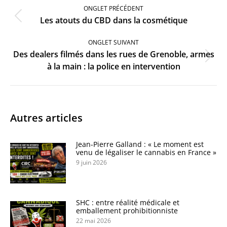
de
ONGLET PRÉCÉDENT
commentaire
Onglet
Les atouts du CBD dans la cosmétique
précédent
ONGLET SUIVANT
Des dealers filmés dans les rues de Grenoble, armes
Onglet
à la main : la police en intervention
suivant
Autres articles
Jean-Pierre Galland : « Le moment est
venu de légaliser le cannabis en France »
9 juin 2026
SHC : entre réalité médicale et
emballement prohibitionniste
22 mai 2026