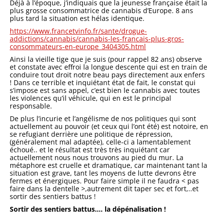
Déjà à l’époque, j’indiquais que la jeunesse française était la
plus grosse consommatrice de cannabis d’Europe. 8 ans
plus tard la situation est hélas identique.
https://www.francetvinfo.fr/sante/drogue-
addictions/cannabis/cannabis-les-francais-plus-gros-
consommateurs-en-europe_3404305.html
Ainsi la vieille tige que je suis (pour rappel 82 ans) observe
et constate avec effroi la longue descente qui est en train de
conduire tout droit notre beau pays directement aux enfers
! Dans ce terrible et inquiétant état de fait, le constat qui
s’impose est sans appel, c’est bien le cannabis avec toutes
les violences qu’il véhicule, qui en est le principal
responsable.
De plus l’incurie et l’angélisme de nos politiques qui sont
actuellement au pouvoir (et ceux qui l’ont été) est notoire, en
se refugiant derrière une politique de répression,
(généralement mal adaptée), celle-ci a lamentablement
échoué.. et le résultat est très très inquiétant car
actuellement nous nous trouvons au pied du mur. La
métaphore est cruelle et dramatique, car maintenant tant la
situation est grave, tant les moyens de lutte devrons être
fermes et énergiques. Pour faire simple il ne faudra < pas
faire dans la dentelle >,autrement dit taper sec et fort,..et
sortir des sentiers battus !
Sortir des sentiers battus…. la dépénalisation !