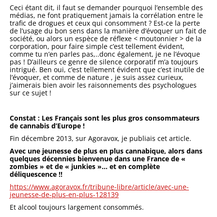
Ceci étant dit, il faut se demander pourquoi l’ensemble des
médias, ne font pratiquement jamais la corrélation entre le
trafic de drogues et ceux qui consomment ? Est-ce la perte
de l’usage du bon sens dans la manière d’évoquer un fait de
société, ou alors un espèce de réflexe < moutonnier > de la
corporation, pour faire simple c’est tellement évident,
comme tu n’en parles pas,..donc également, je ne l’évoque
pas ! D’ailleurs ce genre de silence corporatif m’a toujours
intrigué. Ben oui, c’est tellement évident que c’est inutile de
l’évoquer, et comme de nature , je suis assez curieux,
j’aimerais bien avoir les raisonnements des psychologues
sur ce sujet !
Constat : Les Français sont les plus gros consommateurs
de cannabis d’Europe !
Fin décembre 2013, sur Agoravox, je publiais cet article.
Avec une jeunesse de plus en plus cannabique, alors dans
quelques décennies bienvenue dans une France de «
zombies » et de « junkies »… et en complète
déliquescence !!
https://www.agoravox.fr/tribune-libre/article/avec-une-
jeunesse-de-plus-en-plus-128139
Et alcool toujours largement consommés.