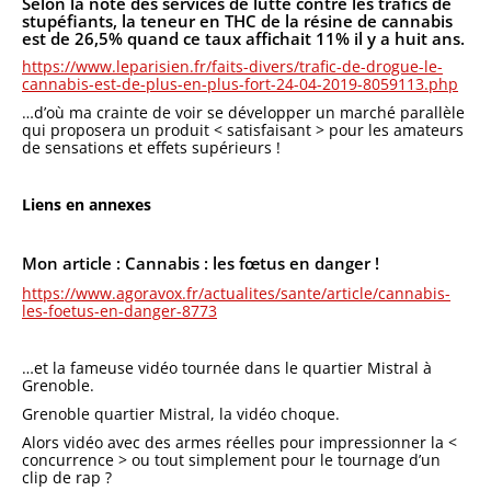
Selon la note des services de lutte contre les trafics de
stupéfiants, la teneur en THC de la résine de cannabis
est de 26,5% quand ce taux affichait 11% il y a huit ans.
https://www.leparisien.fr/faits-divers/trafic-de-drogue-le-
cannabis-est-de-plus-en-plus-fort-24-04-2019-8059113.php
…d’où ma crainte de voir se développer un marché parallèle
qui proposera un produit < satisfaisant > pour les amateurs
de sensations et effets supérieurs !
Liens en annexes
Mon article : Cannabis : les fœtus en danger !
https://www.agoravox.fr/actualites/sante/article/cannabis-
les-foetus-en-danger-8773
…et la fameuse vidéo tournée dans le quartier Mistral à
Grenoble.
Grenoble quartier Mistral, la vidéo choque.
Alors vidéo avec des armes réelles pour impressionner la <
concurrence > ou tout simplement pour le tournage d’un
clip de rap ?