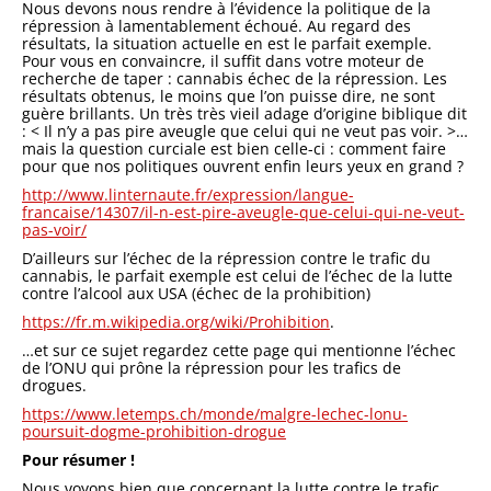
Nous devons nous rendre à l’évidence la politique de la
répression à lamentablement échoué. Au regard des
résultats, la situation actuelle en est le parfait exemple.
Pour vous en convaincre, il suffit dans votre moteur de
recherche de taper : cannabis échec de la répression. Les
résultats obtenus, le moins que l’on puisse dire, ne sont
guère brillants. Un très très vieil adage d’origine biblique dit
: < Il n’y a pas pire aveugle que celui qui ne veut pas voir. >…
mais la question curciale est bien celle-ci : comment faire
pour que nos politiques ouvrent enfin leurs yeux en grand ?
http://www.linternaute.fr/expression/langue-
francaise/14307/il-n-est-pire-aveugle-que-celui-qui-ne-veut-
pas-voir/
D’ailleurs sur l’échec de la répression contre le trafic du
cannabis, le parfait exemple est celui de l’échec de la lutte
contre l’alcool aux USA (échec de la prohibition)
https://fr.m.wikipedia.org/wiki/Prohibition
.
…et sur ce sujet regardez cette page qui mentionne l’échec
de l’ONU qui prône la répression pour les trafics de
drogues.
https://www.letemps.ch/monde/malgre-lechec-lonu-
poursuit-dogme-prohibition-drogue
Pour résumer !
Nous voyons bien que concernant la lutte contre le trafic,