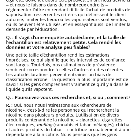
‒ et nous le faisons dans de nombreux endroits ‒
règlementer l’offre en rendant difficile l’achat de produits de
vaporisation: resserrer les critères qui définissent le client
autorisé, limiter les lieux où les vaporisateurs sont vendus,
où ils peuvent être utilisés, et en essayant aussi de limiter la
demande par l’éducation.
Q. : Il s’agit d’une enquête autodéclarée, et la taille de
l’échantillon est relativement petite. Cela rend-il les
données et votre analyse peu fiables?
Une petite taille d’échantillon rend les estimations
imprécises, ce qui signifie que les intervalles de confiance
sont larges. Toutefois, nos estimations de prévalence
semblent correspondre à celles d’autres études récentes.
Les autodéclarations peuvent entraîner un biais de
classification erroné ‒ la question la plus importante est de
savoir si les gens comprennent vraiment ce qu’il y a dans le
liquide qu’ils vapotent.
Q. : Poursuivez-vous ces recherches et, si oui, comment?
R. :
Oui, nous nous intéressons aux «chercheurs de
nicotine», c’est-à-dire les personnes qui recherchent la
nicotine dans plusieurs produits. L’utilisation de divers
produits contenant de la nicotine ‒ cigarettes, cigarettes
électroniques,
mulling
(cannabis et tabac mélangés), chicha
et autres produits du tabac ‒ contribue probablement à une
dépendance à la nicotine. Nous pensons que les gens