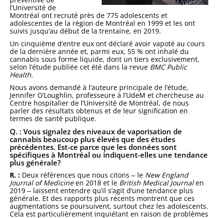
l’Université de
Montréal ont recruté près de 775 adolescents et
adolescentes de la région de Montréal en 1999 et les ont
suivis jusqu’au début de la trentaine, en 2019.
Un cinquième d’entre eux ont déclaré avoir vapoté au cours
de la dernière année et, parmi eux, 55 % ont inhalé du
cannabis sous forme liquide, dont un tiers exclusivement,
selon l’étude publiée cet été dans la revue
BMC Public
Health.
Nous avons demandé à l’auteure principale de l’étude,
Jennifer O’Loughlin, professeure à l’UdeM et chercheuse au
Centre hospitalier de l’Université de Montréal, de nous
parler des résultats obtenus et de leur signification en
termes de santé publique.
Q. : Vous signalez des niveaux de vaporisation de
cannabis beaucoup plus élevés que des études
précédentes. Est-ce parce que les données sont
spécifiques à Montréal ou indiquent-elles une tendance
plus générale?
R. :
Deux références que nous citons ‒ le
New England
Journal of
Medicine
en 2018 et le
British Medical Journal
en
2019 ‒ laissent entendre qu’il s’agit d’une tendance plus
générale. Et des rapports plus récents montrent que ces
augmentations se poursuivent, surtout chez les adolescents.
Cela est particulièrement inquiétant en raison de problèmes