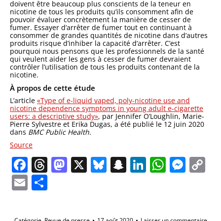
doivent être beaucoup plus conscients de la teneur en
nicotine de tous les produits qu’ils consomment afin de
pouvoir évaluer concrètement la manière de cesser de
fumer. Essayer d’arrêter de fumer tout en continuant à
consommer de grandes quantités de nicotine dans d’autres
produits risque d’inhiber la capacité d’arrêter. C’est
pourquoi nous pensons que les professionnels de la santé
qui veulent aider les gens à cesser de fumer devraient
contrôler l’utilisation de tous les produits contenant de la
nicotine.
À propos de cette étude
L’article
«Type of e-liquid vaped, poly-nicotine use and
nicotine dependence symptoms in young adult e-cigarette
users: a descriptive study»
, par Jennifer O’Loughlin, Marie-
Pierre Sylvestre et Erika Dugas, a été publié le 12 juin 2020
dans
BMC Public Health.
Source
Facebook
Threads
Mastodon
X
Bluesky
Snapchat
LinkedIn
Whats
Mes
C
Li
Email
Partager
Catégorie
Revue de presse
17 août 2020
Laisser un commentaire