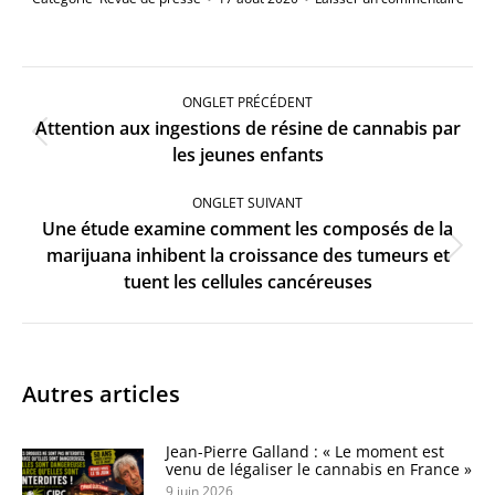
Navigation
de
ONGLET PRÉCÉDENT
commentaire
Attention aux ingestions de résine de cannabis par
Onglet
les jeunes enfants
précédent
ONGLET SUIVANT
Une étude examine comment les composés de la
Onglet
marijuana inhibent la croissance des tumeurs et
suivant
tuent les cellules cancéreuses
Autres articles
Jean-Pierre Galland : « Le moment est
venu de légaliser le cannabis en France »
9 juin 2026