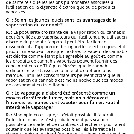
de santé tels que les lésions pulmonaires associées à
l’utilisation de la cigarette électronique ou de produits
vaporisés.
Q. : Selon les jeunes, quels sont les avantages de la
vaporisation du cannabis?
R. :
La popularité croissante de la vaporisation du cannabis
peut être liée aux vaporisateurs qui facilitent une utilisation
discrète du produit: l’appareil peut être facilement
dissimulé, il a l’apparence des cigarettes électroniques et il
produit une vapeur presque inodore. La vapeur de cannabis
est décrite comme étant plus agréable au goût et, comme
les produits de cannabis vaporisés peuvent fournir des
concentrations de THC plus élevées que le cannabis
ordinaire, elle est associée à un état d’euphorie plus
marqué. Enfin, les consommateurs peuvent croire que la
vaporisation du cannabis est moins nocive que ses modes
de consommation traditionnels.
Q. : Le vapotage a d’abord été présenté comme un
moyen d’arrêter de fumer, mais on a découvert
l’inverse: les jeunes vont vapoter pour fumer. Faut-il
interdire le vapotage?
R. :
Mon opinion est que, si c’était possible, il faudrait
l’interdire, mais ce n’est probablement pas vraiment
possible à ce stade, et de nombreux chercheurs pourraient
soutenir que les avantages possibles liés à l’arrêt de la
cigarette doivent d’abord être prouvés. Sinon, nous devrions