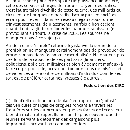
À l’impuissance policière s’ajoute l’impuissance financière,
celle des services chargés de traquer l’argent des trafics.
C’est l’autre talon d’Achille de cette guerre. Ces milliards qui
circulent de banques en paradis fiscaux puis en sociétés
écran pour revenir dans les réseaux légaux sous forme
d’investissements, de placements. Parfois à bon escient
quant il eut s’agit de renflouer les banques subissant (et
provoquant surtout), la crise de 2008. Les sources ne
manquent pas à ce sujet (2).
Au-delà d’une “simple“ réforme législative, la sortie de la
prohibition ne manquera certainement pas de provoquer de
grand remous dans l’économie mondialisée. Ne doutons pas
dès lors de la capacité de ses partisans (financiers,
politiciens, policiers, militaires et bien évidement mafieux) à
faire corps pour elle, provocant toujours plus de misères et
de violences à l’encontre de millions d’individus dont le seul
tort est de préférer certaines ivresses à d’autres…
Fédération des CIRC
(1) clin d’œil quelque peu déplacé en rapport au “gofast“,
ces véhicules chargés de drogues fonçant à travers les
frontières sur les autoroutes et que les forces de l’ordre ont
bien du mal à rattraper. Ils ne sont le plus souvent que des
leurres servant à détourner des cargaisons plus
importantes arrivant par camions entiers…