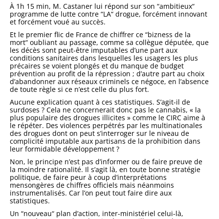
À 1h 15 min, M. Castaner lui répond sur son “ambitieux“
programme de lutte contre “LA“ drogue, forcément innovant
et forcément voué au succès.
Et le premier flic de France de chiffrer ce “bizness de la
mort“ oubliant au passage, comme sa collègue députée, que
les décès sont peut-être imputables d’une part aux
conditions sanitaires dans lesquelles les usagers les plus
précaires se voient plongés et du manque de budget
prévention au profit de la répression ; d’autre part au choix
d’abandonner aux réseaux criminels ce négoce, en l’absence
de toute règle si ce n’est celle du plus fort.
Aucune explication quant à ces statistiques. S’agit-il de
surdoses ? Cela ne concernerait donc pas le cannabis, « la
plus populaire des drogues illicites » comme le CIRC aime à
le répéter. Des violences perpétrés par les multinationales
des drogues dont on peut s’interroger sur le niveau de
complicité imputable aux partisans de la prohibition dans
leur formidable développement ?
Non, le principe n’est pas d’informer ou de faire preuve de
la moindre rationalité. Il s’agit là, en toute bonne stratégie
politique, de faire peur à coup d’interprétations
mensongères de chiffres officiels mais néanmoins
instrumentalisés. Car l’on peut tout faire dire aux
statistiques.
Un “nouveau“ plan d’action, inter-ministériel celui-là,