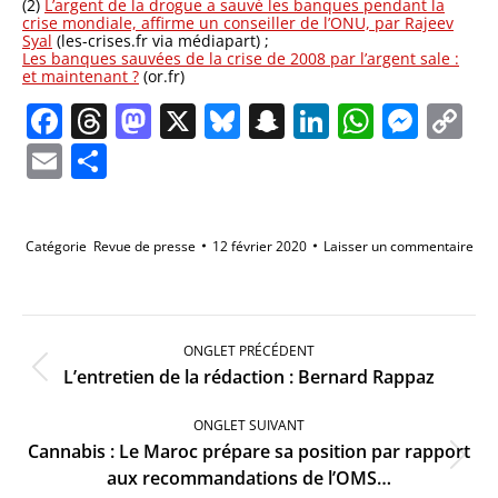
(2)
L’argent de la drogue a sauvé les banques pendant la
crise mondiale, affirme un conseiller de l’ONU, par Rajeev
Syal
(les-crises.fr via médiapart) ;
Les banques sauvées de la crise de 2008 par l’argent sale :
et maintenant ?
(or.fr)
Facebook
Threads
Mastodon
X
Bluesky
Snapchat
LinkedIn
Whats
Mes
C
Li
Email
Partager
Catégorie
Revue de presse
12 février 2020
Laisser un commentaire
Navigation
de
ONGLET PRÉCÉDENT
commentaire
Onglet
L’entretien de la rédaction : Bernard Rappaz
précédent
ONGLET SUIVANT
Cannabis : Le Maroc prépare sa position par rapport
Onglet
aux recommandations de l’OMS…
suivant