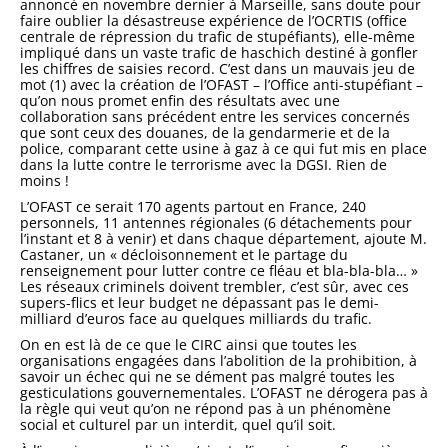
annoncé en novembre dernier à Marseille, sans doute pour
faire oublier la désastreuse expérience de l’OCRTIS (office
centrale de répression du trafic de stupéfiants), elle-même
impliqué dans un vaste trafic de haschich destiné à gonfler
les chiffres de saisies record. C’est dans un mauvais jeu de
mot (1) avec la création de l’OFAST – l’Office anti-stupéfiant –
qu’on nous promet enfin des résultats avec une
collaboration sans précédent entre les services concernés
que sont ceux des douanes, de la gendarmerie et de la
police, comparant cette usine à gaz à ce qui fut mis en place
dans la lutte contre le terrorisme avec la DGSI. Rien de
moins !
L’OFAST ce serait 170 agents partout en France, 240
personnels, 11 antennes régionales (6 détachements pour
l’instant et 8 à venir) et dans chaque département, ajoute M.
Castaner, un « décloisonnement et le partage du
renseignement pour lutter contre ce fléau et bla-bla-bla… »
Les réseaux criminels doivent trembler, c’est sûr, avec ces
supers-flics et leur budget ne dépassant pas le demi-
milliard d’euros face au quelques milliards du trafic.
On en est là de ce que le CIRC ainsi que toutes les
organisations engagées dans l’abolition de la prohibition, à
savoir un échec qui ne se dément pas malgré toutes les
gesticulations gouvernementales. L’OFAST ne dérogera pas à
la règle qui veut qu’on ne répond pas à un phénomène
social et culturel par un interdit, quel qu’il soit.