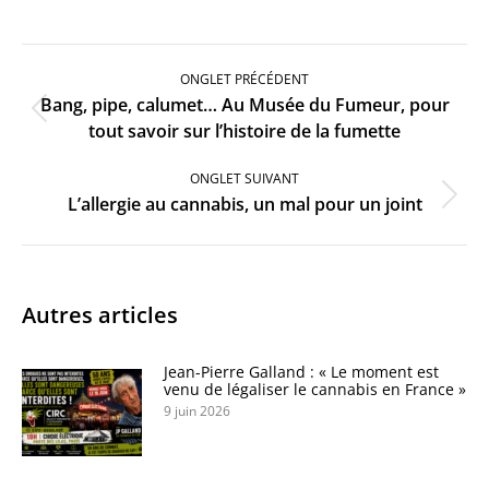
Navigation
de
ONGLET PRÉCÉDENT
commentaire
Bang, pipe, calumet… Au Musée du Fumeur, pour
Onglet
tout savoir sur l’histoire de la fumette
précédent
ONGLET SUIVANT
Onglet
L’allergie au cannabis, un mal pour un joint
suivant
Autres articles
Jean-Pierre Galland : « Le moment est
venu de légaliser le cannabis en France »
9 juin 2026