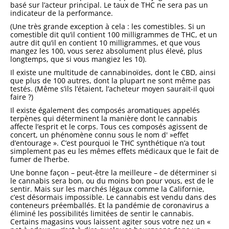
basé sur l’acteur principal. Le taux de THC ne sera pas un
indicateur de la performance.
(Une très grande exception à cela : les comestibles. Si un
comestible dit qu’il contient 100 milligrammes de THC, et un
autre dit qu’il en contient 10 milligrammes, et que vous
mangez les 100, vous serez absolument plus élevé, plus
longtemps, que si vous mangiez les 10).
Il existe une multitude de cannabinoïdes, dont le CBD, ainsi
que plus de 100 autres, dont la plupart ne sont même pas
testés. (Même s’ils l’étaient, l’acheteur moyen saurait-il quoi
faire ?)
Il existe également des composés aromatiques appelés
terpènes qui déterminent la manière dont le cannabis
affecte l’esprit et le corps. Tous ces composés agissent de
concert, un phénomène connu sous le nom d' »effet
d’entourage ». C’est pourquoi le THC synthétique n’a tout
simplement pas eu les mêmes effets médicaux que le fait de
fumer de l’herbe.
Une bonne façon – peut-être la meilleure – de déterminer si
le cannabis sera bon, ou du moins bon pour vous, est de le
sentir. Mais sur les marchés légaux comme la Californie,
c’est désormais impossible. Le cannabis est vendu dans des
conteneurs préemballés. Et la pandémie de coronavirus a
éliminé les possibilités limitées de sentir le cannabis.
Certains magasins vous laissent agiter sous votre nez un «