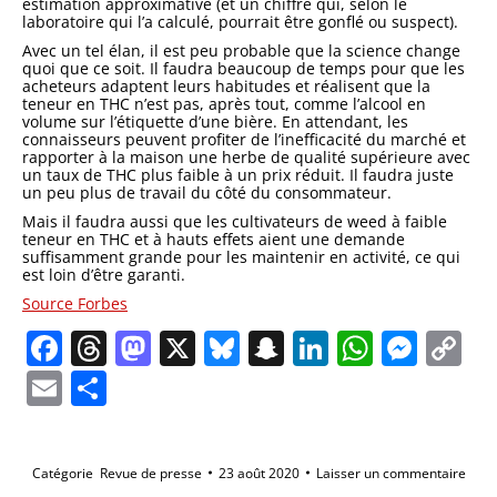
estimation approximative (et un chiffre qui, selon le
laboratoire qui l’a calculé, pourrait être gonflé ou suspect).
Avec un tel élan, il est peu probable que la science change
quoi que ce soit. Il faudra beaucoup de temps pour que les
acheteurs adaptent leurs habitudes et réalisent que la
teneur en THC n’est pas, après tout, comme l’alcool en
volume sur l’étiquette d’une bière. En attendant, les
connaisseurs peuvent profiter de l’inefficacité du marché et
rapporter à la maison une herbe de qualité supérieure avec
un taux de THC plus faible à un prix réduit. Il faudra juste
un peu plus de travail du côté du consommateur.
Mais il faudra aussi que les cultivateurs de weed à faible
teneur en THC et à hauts effets aient une demande
suffisamment grande pour les maintenir en activité, ce qui
est loin d’être garanti.
Source Forbes
Facebook
Threads
Mastodon
X
Bluesky
Snapchat
LinkedIn
Whats
Mes
C
Li
Email
Partager
Catégorie
Revue de presse
23 août 2020
Laisser un commentaire