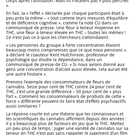
corps après l’utilisation. Mais ils n’étaient pas « plus perchés
».
En fait, la « l’effet » déclarée par chaque participant était à
peu près la même – « tout comme leurs mesures d’équilibre
et de déficience cognitive », comme l’a noté CU dans un
communiqué de presse. Une fleur à teneur moyenne en
THC, une fleur à teneur élevée en THC – toutes les mêmes !
Ce n’est pas ce à quoi les chercheurs s’attendaient.
« Les personnes du groupe à forte concentration étaient
beaucoup moins compromises que ce que nous pensions »,
a déclaré le coauteur Kent Hutchinson, professeur de
psychologie qui étudie la dépendance, dans un
communiqué de presse de CU. « Si nous avions donné aux
gens une concentration d’alcool aussi élevée, cela aurait été
une autre histoire ».
Prenons l’exemple des consommateurs de fleurs de
cannabis. Seize pour cent de THC contre 24 pour cent de
THC, c’est une grande différence – 50 pour cent de « plus
fort ». Comment les consommateurs de produits de cette «
force » différente peuvent-ils faire état d’effets psychoactifs
aussi similaires ?
La réponse courte est une théorie que les connaisseurs et
les scientifiques du cannabis affirment depuis des années :
Il y a beaucoup plus de facteurs en jeu que le THC. Mettez
un peu plus de temps : Juger une variété de cannabis sur sa
teneur en THC n’est pas sans rappeler le jugement d’un film