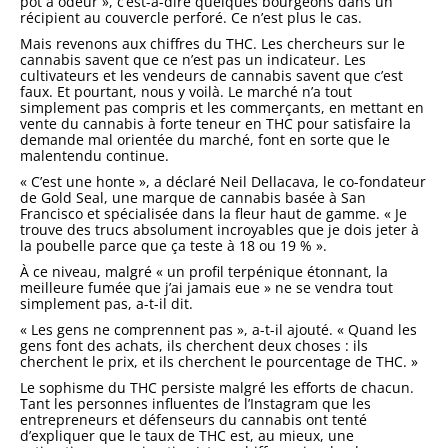
pot à odeur », c’est-à-dire quelques bourgeons dans un
récipient au couvercle perforé. Ce n’est plus le cas.
Mais revenons aux chiffres du THC. Les chercheurs sur le
cannabis savent que ce n’est pas un indicateur. Les
cultivateurs et les vendeurs de cannabis savent que c’est
faux. Et pourtant, nous y voilà. Le marché n’a tout
simplement pas compris et les commerçants, en mettant en
vente du cannabis à forte teneur en THC pour satisfaire la
demande mal orientée du marché, font en sorte que le
malentendu continue.
« C’est une honte », a déclaré Neil Dellacava, le co-fondateur
de Gold Seal, une marque de cannabis basée à San
Francisco et spécialisée dans la fleur haut de gamme. « Je
trouve des trucs absolument incroyables que je dois jeter à
la poubelle parce que ça teste à 18 ou 19 % ».
À ce niveau, malgré « un profil terpénique étonnant, la
meilleure fumée que j’ai jamais eue » ne se vendra tout
simplement pas, a-t-il dit.
« Les gens ne comprennent pas », a-t-il ajouté. « Quand les
gens font des achats, ils cherchent deux choses : ils
cherchent le prix, et ils cherchent le pourcentage de THC. »
Le sophisme du THC persiste malgré les efforts de chacun.
Tant les personnes influentes de l’Instagram que les
entrepreneurs et défenseurs du cannabis ont tenté
d’expliquer que le taux de THC est, au mieux, une