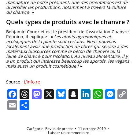
mandature de notre président, une des orientations est de
diversifier les productions, notamment à travers la culture
du chanvre
. »
Quels types de produits avec le chanvre ?
Benjamin Coudriet est le président de l’association Chanvre
Réunion, il explique : «
Les atouts agronomiques et
écologiques de la plante sont certains. Nous pouvons
localement avoir une production de fibres qui servira à des
matériaux biosourcés comme le béton de chanvre ou la
laine de chanvre pour l’isolation. Au niveau alimentaire, il y
a un produit qui intéresse beaucoup les sportifs, les vegans,
mais aussi un produit cosmétique !
»
Source :
L’Info.re
Facebook
Threads
Mastodon
X
Bluesky
Snapchat
LinkedIn
Whats
Mes
C
Li
Email
Partager
Catégorie
Revue de presse
11 octobre 2019
Laisser un commentaire