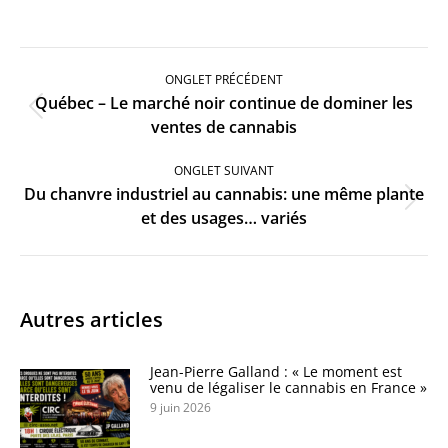
Navigation
de
ONGLET PRÉCÉDENT
commentaire
Québec – Le marché noir continue de dominer les
Onglet
ventes de cannabis
précédent
ONGLET SUIVANT
Du chanvre industriel au cannabis: une même plante
Onglet
et des usages… variés
suivant
Autres articles
Jean-Pierre Galland : « Le moment est
venu de légaliser le cannabis en France »
9 juin 2026