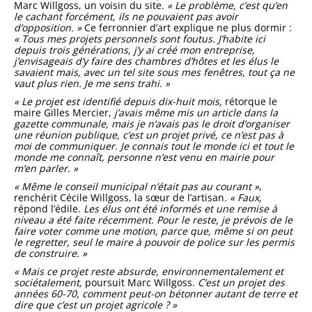
Marc Willgoss, un voisin du site.
« Le problème, c’est qu’en
le cachant forcément, ils ne pouvaient pas avoir
d’opposition. »
Ce ferronnier d’art explique ne plus dormir :
« Tous mes projets personnels sont foutus. J’habite ici
depuis trois générations, j’y ai créé mon entreprise,
j’envisageais d’y faire des chambres d’hôtes et les élus le
savaient mais, avec un tel site sous mes fenêtres, tout ça ne
vaut plus rien. Je me sens trahi. »
« Le projet est identifié depuis dix-huit mois,
rétorque le
maire Gilles Mercier,
j’avais même mis un article dans la
gazette communale, mais je n’avais pas le droit d’organiser
une réunion publique, c’est un projet privé, ce n’est pas à
moi de communiquer. Je connais tout le monde ici et tout le
monde me connaît, personne n’est venu en mairie pour
m’en parler. »
« Même le conseil municipal n’était pas au courant »
,
renchérit Cécile Willgoss, la sœur de l’artisan.
« Faux,
répond l’édile.
Les élus ont été informés et une remise à
niveau a été faite récemment. Pour le reste, je prévois de le
faire voter comme une motion, parce que, même si on peut
le regretter, seul le maire à pouvoir de police sur les permis
de construire. »
« Mais ce projet reste absurde, environnementalement et
sociétalement,
poursuit Marc Willgoss.
C’est un projet des
années 60-70, comment peut-on bétonner autant de terre et
dire que c’est un projet agricole ? »