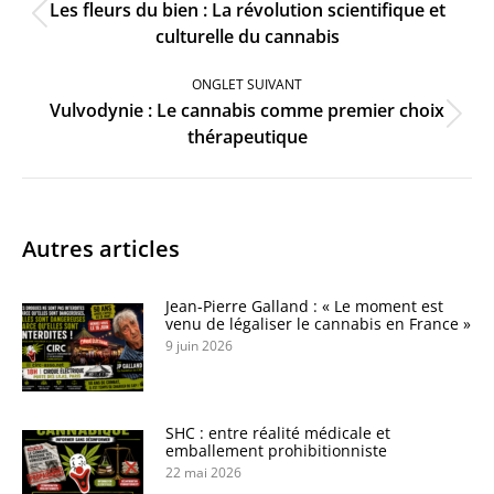
Les fleurs du bien : La révolution scientifique et
Onglet
culturelle du cannabis
précédent
ONGLET SUIVANT
Vulvodynie : Le cannabis comme premier choix
Onglet
thérapeutique
suivant
Autres articles
Jean-Pierre Galland : « Le moment est
venu de légaliser le cannabis en France »
9 juin 2026
SHC : entre réalité médicale et
emballement prohibitionniste
22 mai 2026