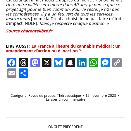
rien, notre vallée sera morte dans 50 ans, je pense que ce
projet agit pour le bien commun. Pour le reste, je n’ai pas
les compétences, il y a un feu vert de tous les services
instructeurs
[même la Dreal a choisi de ne pas faire d’étude
d’impact, NDLR]
. Mais je respecte chaque position. »
Source charentelibre.fr
LIRE AUSSI :
La France à l’heure du cannabis médical : un
amendement d’action ou d’inaction ?
Facebook
Threads
Mastodon
X
Bluesky
Snapchat
LinkedIn
Whats
Mes
C
Li
Email
Partager
Catégorie
Revue de presse
,
Thérapeutique
12 novembre 2023
Laisser un commentaire
Navigation
de
ONGLET PRÉCÉDENT
commentaire