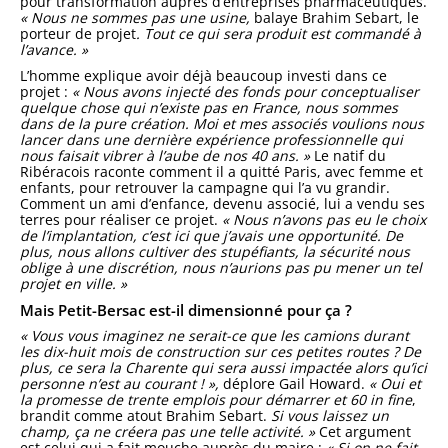
pour transformation auprès d’entreprises pharmaceutiques.
« Nous ne sommes pas une usine,
balaye Brahim Sebart, le
porteur de projet
. Tout ce qui sera produit est commandé à
l’avance. »
L’homme explique avoir déjà beaucoup investi dans ce
projet :
« Nous avons injecté des fonds pour conceptualiser
quelque chose qui n’existe pas en France, nous sommes
dans de la pure création. Moi et mes associés voulions nous
lancer dans une dernière expérience professionnelle qui
nous faisait vibrer à l’aube de nos 40 ans. »
Le natif du
Ribéracois raconte comment il a quitté Paris, avec femme et
enfants, pour retrouver la campagne qui l’a vu grandir.
Comment un ami d’enfance, devenu associé, lui a vendu ses
terres pour réaliser ce projet.
« Nous n’avons pas eu le choix
de l’implantation, c’est ici que j’avais une opportunité. De
plus, nous allons cultiver des stupéfiants, la sécurité nous
oblige à une discrétion, nous n’aurions pas pu mener un tel
projet en ville. »
Mais Petit-Bersac est-il dimensionné pour ça ?
« Vous vous imaginez ne serait-ce que les camions durant
les dix-huit mois de construction sur ces petites routes ? De
plus, ce sera la Charente qui sera aussi impactée alors qu’ici
personne n’est au courant ! »,
déplore Gail Howard.
« Oui et
la promesse de trente emplois pour démarrer et 60 in fine
,
brandit comme atout Brahim Sebart.
Si vous laissez un
champ, ça ne créera pas une telle activité. »
Cet argument
est celui qui a fait mouche auprès du maire :
« Si on ne fait