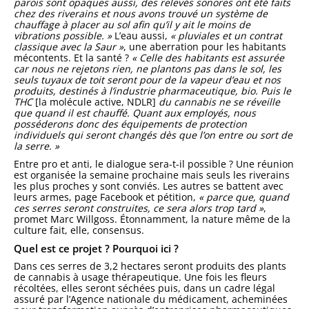
parois sont opaques aussi, des relevés sonores ont été faits
chez des riverains et nous avons trouvé un système de
chauffage à placer au sol afin qu’il y ait le moins de
vibrations possible. »
L’eau aussi,
« pluviales et un contrat
classique avec la Saur »
, une aberration pour les habitants
mécontents. Et la santé ?
« Celle des habitants est assurée
car nous ne rejetons rien, ne plantons pas dans le sol, les
seuls tuyaux de toit seront pour de la vapeur d’eau et nos
produits, destinés à l’industrie pharmaceutique, bio. Puis le
THC
[la molécule active, NDLR]
du cannabis ne se réveille
que quand il est chauffé. Quant aux employés, nous
posséderons donc des équipements de protection
individuels qui seront changés dès que l’on entre ou sort de
la serre. »
Entre pro et anti, le dialogue sera-t-il possible ? Une réunion
est organisée la semaine prochaine mais seuls les riverains
les plus proches y sont conviés. Les autres se battent avec
leurs armes, page Facebook et pétition,
« parce que, quand
ces serres seront construites, ce sera alors trop tard »
,
promet Marc Willgoss. Étonnamment, la nature même de la
culture fait, elle, consensus.
Quel est ce projet ? Pourquoi ici ?
Dans ces serres de 3,2 hectares seront produits des plants
de cannabis à usage thérapeutique. Une fois les fleurs
récoltées, elles seront séchées puis, dans un cadre légal
assuré par l’Agence nationale du médicament, acheminées