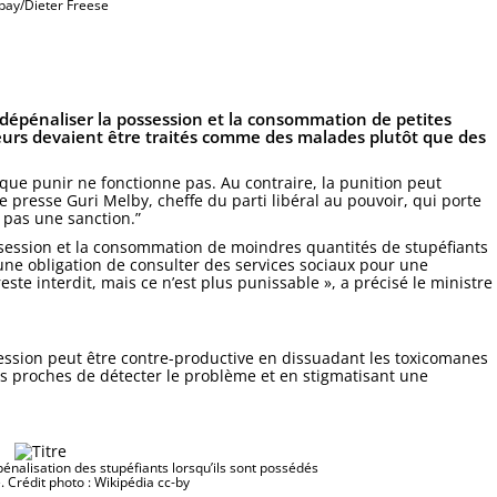
bay/Dieter Freese
épénaliser la possession et la consommation de petites
teurs devaient être traités comme des malades plutôt que des
que punir ne fonctionne pas. Au contraire, la punition peut
e presse Guri Melby, cheffe du parti libéral au pouvoir, qui porte
, pas une sanction.”
ssession et la consommation de moindres quantités de stupéfiants
une obligation de consulter des services sociaux pour une
este interdit, mais ce n’est plus punissable », a précisé le ministre
ression peut être contre-productive en dissuadant les toxicomanes
les proches de détecter le problème et en stigmatisant une
énalisation des stupéfiants lorsqu’ils sont possédés
. Crédit photo : Wikipédia cc-by