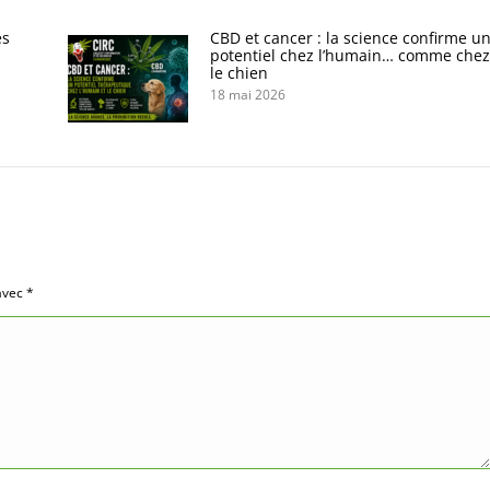
es
CBD et cancer : la science confirme u
potentiel chez l’humain… comme chez
le chien
18 mai 2026
 avec
*