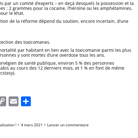
s par un comité d’experts – en deçà desquels la possession et la
es : 2 grammes pour la cocaïne, l’héroïne ou les amphétamines,
ur le khat.
tion de la réforme dépend du soutien, encore incertain, d’une
otection des toxicomanes.
rtalité par habitant en lien avec la toxicomanie parmi les plus
rsonnes y sont mortes d’une overdose tous les ans.
 norvégien de santé publique, environ 5 % des personnes
bis au cours des 12 derniers mois, et 1 % en font de même
cstasy).
In
tsApp
essenger
Copy
Email
Partager
Link
alisation !
4 mars 2021
Laisser un commentaire