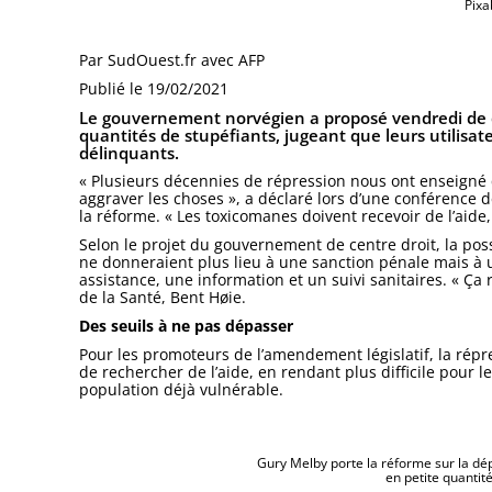
Pixa
Par SudOuest.fr avec AFP
Publié le 19/02/2021
Le gouvernement norvégien a proposé vendredi de d
quantités de stupéfiants, jugeant que leurs utilisa
délinquants.
« Plusieurs décennies de répression nous ont enseigné 
aggraver les choses », a déclaré lors d’une conférence d
la réforme. « Les toxicomanes doivent recevoir de l’aide
Selon le projet du gouvernement de centre droit, la po
ne donneraient plus lieu à une sanction pénale mais à 
assistance, une information et un suivi sanitaires. « Ça r
de la Santé, Bent Høie.
Des seuils à ne pas dépasser
Pour les promoteurs de l’amendement législatif, la rép
de rechercher de l’aide, en rendant plus difficile pour 
population déjà vulnérable.
Gury Melby porte la réforme sur la dép
en petite quantité