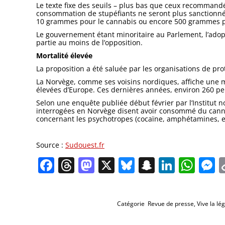
Le texte fixe des seuils – plus bas que ceux recommandé
consommation de stupéfiants ne seront plus sanctionné
10 grammes pour le cannabis ou encore 500 grammes po
Le gouvernement étant minoritaire au Parlement, l’adop
partie au moins de l’opposition.
Mortalité élevée
La proposition a été saluée par les organisations de pr
La Norvège, comme ses voisins nordiques, affiche une mo
élevées d’Europe. Ces dernières années, environ 260 pe
Selon une enquête publiée début février par l’Institut
interrogées en Norvège disent avoir consommé du canna
concernant les psychotropes (cocaïne, amphétamines, e
Source :
Sudouest.fr
Facebook
Threads
Mastodon
X
Bluesky
Snapchat
Linked
Wha
M
Catégorie
Revue de presse
,
Vive la lég