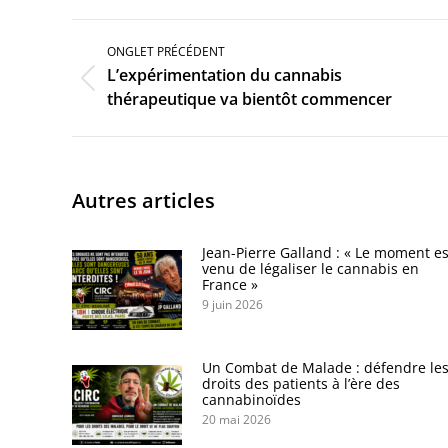
Navigation
de
ONGLET PRÉCÉDENT
commentaire
L’expérimentation du cannabis
Onglet
thérapeutique va bientôt commencer
précédent
Autres articles
Jean-Pierre Galland : « Le moment es
venu de légaliser le cannabis en
France »
9 juin 2026
Un Combat de Malade : défendre le
droits des patients à l’ère des
cannabinoïdes
20 mai 2026