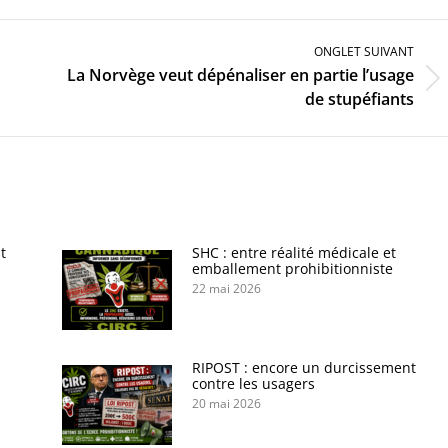
ONGLET SUIVANT
La Norvège veut dépénaliser en partie l’usage
Onglet
de stupéfiants
suivant
t
SHC : entre réalité médicale et
emballement prohibitionniste
22 mai 2026
s
RIPOST : encore un durcissement
contre les usagers
20 mai 2026