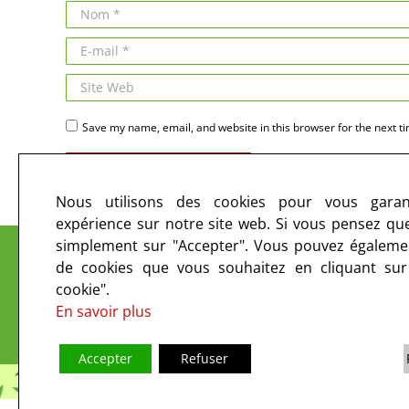
Nom *
E-mail *
Site Web
Save my name, email, and website in this browser for the next t
Publier des commentaires
Nous utilisons des cookies pour vous garant
expérience sur notre site web. Si vous pensez que 
Le CIRC sur les ondes et sur le web
simplement sur "Accepter". Vous pouvez égalemen
de cookies que vous souhaitez en cliquant su
cookie".
En savoir plus
Accepter
Refuser