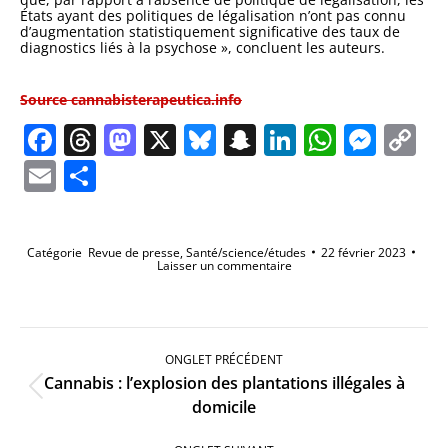
États ayant des politiques de légalisation n’ont pas connu
d’augmentation statistiquement significative des taux de
diagnostics liés à la psychose », concluent les auteurs.
Source cannabisterapeutica.info
Facebook
Threads
Mastodon
X
Bluesky
Snapchat
LinkedIn
Whats
Mes
C
Li
Email
Partager
Catégorie
Revue de presse
,
Santé/science/études
22 février 2023
Laisser un commentaire
Navigation
de
ONGLET PRÉCÉDENT
commentaire
Cannabis : l’explosion des plantations illégales à
Onglet
domicile
précédent