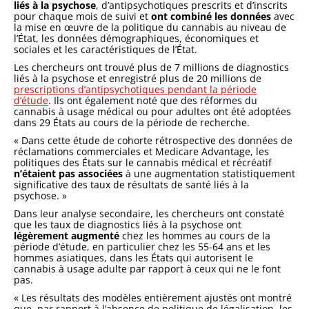
liés à la psychose
, d’antipsychotiques prescrits et d’inscrits
pour chaque mois de suivi et
ont combiné les données
avec
la mise en œuvre de la politique du cannabis au niveau de
l’État, les données démographiques, économiques et
sociales et les caractéristiques de l’État.
Les chercheurs ont trouvé plus de 7 millions de diagnostics
liés à la psychose et enregistré plus de 20 millions de
prescriptions d’antipsychotiques pendant la période
d’étude
. Ils ont également noté que des réformes du
cannabis à usage médical ou pour adultes ont été adoptées
dans 29 États au cours de la période de recherche.
« Dans cette étude de cohorte rétrospective des données de
réclamations commerciales et Medicare Advantage, les
politiques des États sur le cannabis médical et récréatif
n’étaient pas associées
à une augmentation statistiquement
significative des taux de résultats de santé liés à la
psychose. »
Dans leur analyse secondaire, les chercheurs ont constaté
que les taux de diagnostics liés à la psychose ont
légèrement augmenté
chez les hommes au cours de la
période d’étude, en particulier chez les 55-64 ans et les
hommes asiatiques, dans les États qui autorisent le
cannabis à usage adulte par rapport à ceux qui ne le font
pas.
« Les résultats des modèles entièrement ajustés ont montré
que, par rapport à l’absence de politique de légalisation, les