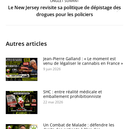
ONGLET SUIVANT
Le New Jersey revisite sa politique de dépistage des
Onglet
drogues pour les policiers
suivant
Autres articles
Jean-Pierre Galland : « Le moment est
venu de légaliser le cannabis en France »
9 juin 2026
SHC : entre réalité médicale et
emballement prohibitionniste
22 mai 2026
Un Combat de Malade : défendre les