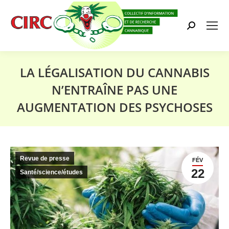
Search:
LA LÉGALISATION DU CANNABIS
N’ENTRAÎNE PAS UNE
AUGMENTATION DES PSYCHOSES
Vous êtes ici :
Revue de presse
FÉV
22
Santé/science/études