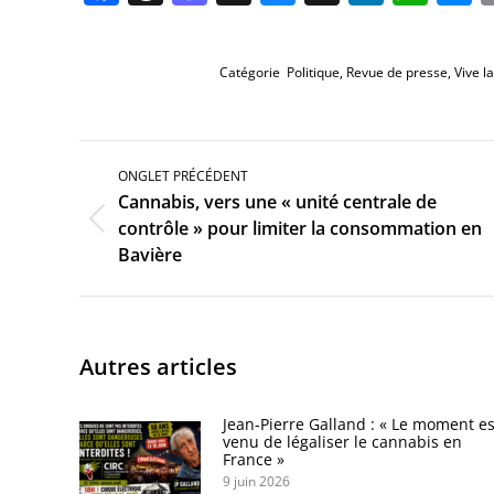
Catégorie
Politique
,
Revue de presse
,
Vive la
Navigation
de
ONGLET PRÉCÉDENT
commentaire
Cannabis, vers une « unité centrale de
Onglet
contrôle » pour limiter la consommation en
précédent
Bavière
Autres articles
Jean-Pierre Galland : « Le moment es
venu de légaliser le cannabis en
France »
9 juin 2026