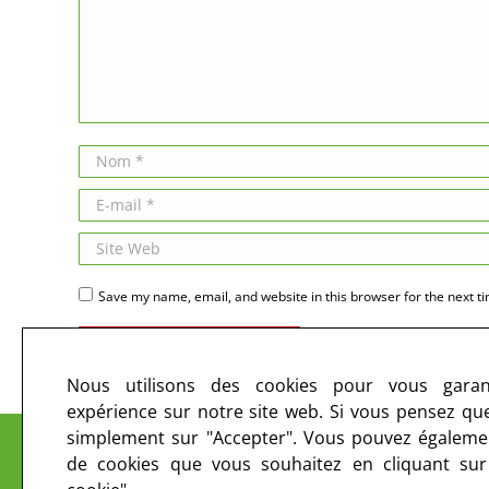
Nom *
E-mail *
Site Web
Save my name, email, and website in this browser for the next t
Publier des commentaires
Nous utilisons des cookies pour vous garant
expérience sur notre site web. Si vous pensez que 
Le CIRC sur les ondes et sur le web
simplement sur "Accepter". Vous pouvez égalemen
de cookies que vous souhaitez en cliquant su