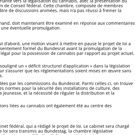
rtante vers la légalisation du cannabis, avec la présentation du
nom de Conseil fédéral. Cette chambre, composée de membres
éâtre de discussions animées, mais n’a pas réussi à freiner la
llemand, doit maintenant être examiné en réponse aux commentaires
 une éventuelle promulgation.
t d’abord, une motion visant à mettre en pause le projet de loi a
onsentement formel du Bundesrat avant la promulgation de la
ge légal pour la possession de cannabis par rapport au projet actuel,
uligné un « déficit structurel d’application » dans la législation
pour s’assurer que les réglementations soient mises en œuvre sans
s.
lées par les commissions du Bundesrat. Parmi celles-ci, on trouve
s normes pour la sécurité des installations de culture, des
jeunesse, et la nécessité de réguler la distribution et la
ctions liées au cannabis ont également été au centre des
t fédéral, qui a rédigé le projet de loi. Le cabinet sera chargé
e loi sera transmis au Bundestag, la chambre législative