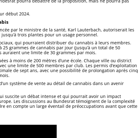
Bundesrat pourra débattre de la proposition, mais ne pourra pas
our début 2024.
abis
ée par le ministre de la santé, Karl Lauterbach, autoriserait les
 jusqu’à trois plantes pour un usage personnel.
 sociaux, qui pourraient distribuer du cannabis à leurs membres.
’à 25 grammes de cannabis par jour (jusqu’à un total de 50
s auraient une limite de 30 grammes par mois.
tuées à moins de 200 mètres d’une école. Chaque ville ou district
avec une limite de 500 membres par club. Les permis d’exploitation
imale de sept ans, avec une possibilité de prolongation après cinq
mois.
 d’un système de vente au détail de cannabis dans un avenir
ui suscite un débat intense et qui pourrait avoir un impact
 Europe. Les discussions au Bundesrat témoignent de la complexité
ndre en compte un large éventail de préoccupations avant que cette