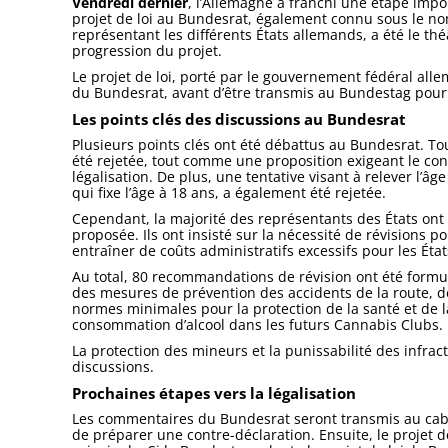
Vendredi dernier
, l’Allemagne a franchi une étape impo
projet de loi au Bundesrat, également connu sous le 
représentant les différents États allemands, a été le th
progression du projet.
Le projet de loi, porté par le gouvernement fédéral a
du Bundesrat, avant d’être transmis au Bundestag pour
Les points clés des discussions au Bundesrat
Plusieurs points clés ont été débattus au Bundesrat. Tou
été rejetée, tout comme une proposition exigeant le c
légalisation. De plus, une tentative visant à relever l’â
qui fixe l’âge à 18 ans, a également été rejetée.
Cependant, la majorité des représentants des États ont so
proposée. Ils ont insisté sur la nécessité de révisions 
entraîner de coûts administratifs excessifs pour les État
Au total, 80 recommandations de révision ont été formu
des mesures de prévention des accidents de la route, de
normes minimales pour la protection de la santé et de la 
consommation d’alcool dans les futurs Cannabis Clubs.
La protection des mineurs et la punissabilité des infra
discussions.
Prochaines étapes vers la légalisation
Les commentaires du Bundesrat seront transmis au cabine
de préparer une contre-déclaration. Ensuite, le projet d