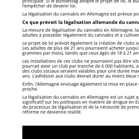
principale. Si le Bundestag adopte le projet de loi, le 
l’empêcher de devenir loi.
La légalisation du cannabis en Allemagne est prévue p
Ce que prévoit la légalisation allemande du cann
La mesure de légalisation du cannabis en Allemagne, lanc
adultes à posséder légalement du cannabis et à cultiver
Le projet de loi prévoit également la création de clubs
Les adultes de plus de 21 ans pourraient acheter jusqu
grammes par mois), tandis que ceux âgés de 18 à 21 an
Les installations de ces clubs ne pourraient pas être si
pourrait avoir un club par tranche de 6 000 habitants, 
des clubs sociaux seraient valables pour une durée max
ans. L’adhésion aux clubs devrait durer au moins deux 
Enfin, l’Allemagne envisage également la mise en place
proche.
La légalisation du cannabis en Allemagne est un sujet q
significatif sur les politiques en matière de drogue en
du processus de légalisation et de la nécessité de pre
réforme ne devienne réalité.