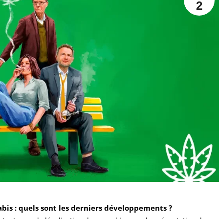
2
abis : quels sont les derniers développements ?