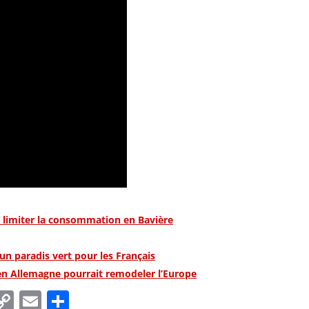
r limiter la consommation en Bavière
un paradis vert pour les Français
 en Allemagne pourrait remodeler l’Europe
In
tsApp
essenger
Copy
Email
Partager