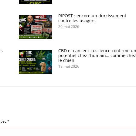
s
RIPOST : encore un durcissement
contre les usagers
20 mai 2026
es
CBD et cancer : la science confirme u
potentiel chez l’humain… comme chez
le chien
18 mai 2026
 avec
*