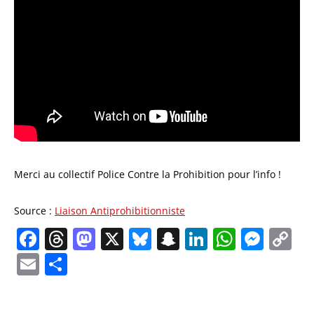
Merci au collectif Police Contre la Prohibition pour l’info !
Source :
Liaison Antiprohibitionniste
Facebook
Threads
Mastodon
X
Bluesky
Snapchat
LinkedIn
Whats
Mes
C
Li
Email
Partager