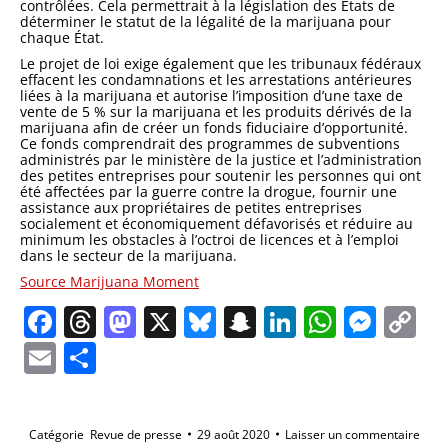
contrôlées. Cela permettrait à la législation des États de
déterminer le statut de la légalité de la marijuana pour
chaque État.
Le projet de loi exige également que les tribunaux fédéraux
effacent les condamnations et les arrestations antérieures
liées à la marijuana et autorise l’imposition d’une taxe de
vente de 5 % sur la marijuana et les produits dérivés de la
marijuana afin de créer un fonds fiduciaire d’opportunité.
Ce fonds comprendrait des programmes de subventions
administrés par le ministère de la justice et l’administration
des petites entreprises pour soutenir les personnes qui ont
été affectées par la guerre contre la drogue, fournir une
assistance aux propriétaires de petites entreprises
socialement et économiquement défavorisés et réduire au
minimum les obstacles à l’octroi de licences et à l’emploi
dans le secteur de la marijuana.
Source Marijuana Moment
Facebook
Threads
Mastodon
X
Bluesky
Snapchat
LinkedIn
Whats
Mes
C
Li
Email
Partager
Catégorie
Revue de presse
29 août 2020
Laisser un commentaire