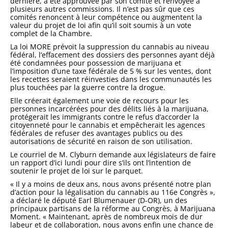
dernière, a été approuvée par son comité et renvoyée à
plusieurs autres commissions. Il n’est pas sûr que ces
comités renoncent à leur compétence ou augmentent la
valeur du projet de loi afin qu’il soit soumis à un vote
complet de la Chambre.
La loi MORE prévoit la suppression du cannabis au niveau
fédéral, l’effacement des dossiers des personnes ayant déjà
été condamnées pour possession de marijuana et
l’imposition d’une taxe fédérale de 5 % sur les ventes, dont
les recettes seraient réinvesties dans les communautés les
plus touchées par la guerre contre la drogue.
Elle créerait également une voie de recours pour les
personnes incarcérées pour des délits liés à la marijuana,
protégerait les immigrants contre le refus d’accorder la
citoyenneté pour le cannabis et empêcherait les agences
fédérales de refuser des avantages publics ou des
autorisations de sécurité en raison de son utilisation.
Le courriel de M. Clyburn demande aux législateurs de faire
un rapport d’ici lundi pour dire s’ils ont l’intention de
soutenir le projet de loi sur le parquet.
« Il y a moins de deux ans, nous avons présenté notre plan
d’action pour la légalisation du cannabis au 116e Congrès »,
a déclaré le député Earl Blumenauer (D-OR), un des
principaux partisans de la réforme au Congrès, à Marijuana
Moment. « Maintenant, après de nombreux mois de dur
labeur et de collaboration, nous avons enfin une chance de