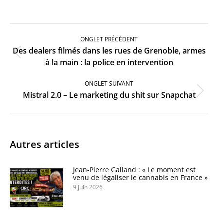
Navigation
de
ONGLET PRÉCÉDENT
commentaire
Des dealers filmés dans les rues de Grenoble, armes
Onglet
à la main : la police en intervention
précédent
ONGLET SUIVANT
Onglet
Mistral 2.0 – Le marketing du shit sur Snapchat
suivant
Autres articles
Jean-Pierre Galland : « Le moment est
venu de légaliser le cannabis en France »
9 juin 2026