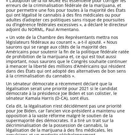
« L’adoption de la loi MORE est essentielle pour corriger les
erreurs de la criminalisation fédérale de la marijuana, et
pour permettre une fois pour toutes à la majorité des États
qui ont légalisé le cannabis à des fins médicales ou pour
adultes d’adopter ces politiques sans risque de poursuites
ou d’ingérence fédérales excessives », a déclaré le directeur
adjoint du NORML, Paul Armentano.
« Un vote de la Chambre des Représentants mettra nos
législateurs fédéraux au courant », a-t-il ajouté. « Nous
saurons qui se range aux côtés de la majorité des
Américains pour soutenir la fin de la politique fédérale ratée
de prohibition de la marijuana et, ce qui est tout aussi
important, nous saurons que le Congrès souhaite continuer
à menacer la liberté des millions d’Américains qui résident
dans des États qui ont adopté des alternatives de bon sens
à la criminalisation du cannabis ».
Un sénateur démocrate a récemment déclaré que la
légalisation serait une priorité pour 2021 si le candidat
démocrate à la présidence Joe Biden et son colistier, le
sénateur Kamala Harris (D-CA), sont élus.
Cela dit, la légalisation n’est décidément pas une priorité
pour Joe Biden, car l’ancien vice-président a maintenu une
opposition à la vaste réforme malgré le soutien de la
supermajorité des démocrates. Il a tiré un trait sur la
décriminalisation de la possession de cannabis, la
légalisation de la marijuana à des fins médicales, les
expulsions et un modeste rééchelonnement.