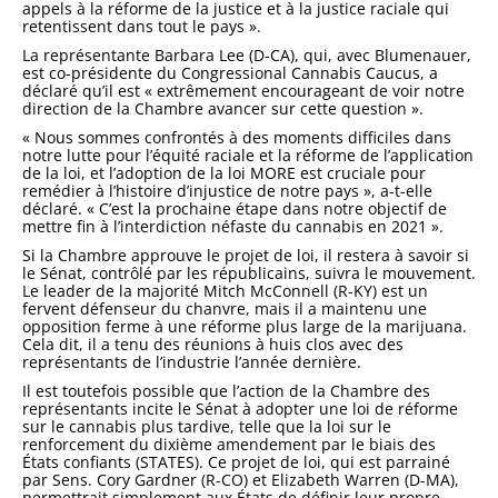
appels à la réforme de la justice et à la justice raciale qui
retentissent dans tout le pays ».
La représentante Barbara Lee (D-CA), qui, avec Blumenauer,
est co-présidente du Congressional Cannabis Caucus, a
déclaré qu’il est « extrêmement encourageant de voir notre
direction de la Chambre avancer sur cette question ».
« Nous sommes confrontés à des moments difficiles dans
notre lutte pour l’équité raciale et la réforme de l’application
de la loi, et l’adoption de la loi MORE est cruciale pour
remédier à l’histoire d’injustice de notre pays », a-t-elle
déclaré. « C’est la prochaine étape dans notre objectif de
mettre fin à l’interdiction néfaste du cannabis en 2021 ».
Si la Chambre approuve le projet de loi, il restera à savoir si
le Sénat, contrôlé par les républicains, suivra le mouvement.
Le leader de la majorité Mitch McConnell (R-KY) est un
fervent défenseur du chanvre, mais il a maintenu une
opposition ferme à une réforme plus large de la marijuana.
Cela dit, il a tenu des réunions à huis clos avec des
représentants de l’industrie l’année dernière.
Il est toutefois possible que l’action de la Chambre des
représentants incite le Sénat à adopter une loi de réforme
sur le cannabis plus tardive, telle que la loi sur le
renforcement du dixième amendement par le biais des
États confiants (STATES). Ce projet de loi, qui est parrainé
par Sens. Cory Gardner (R-CO) et Elizabeth Warren (D-MA),
permettrait simplement aux États de définir leur propre