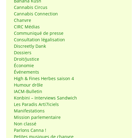
Banana Kush
Cannabis Circus
Cannabis Connection
Chanvre
CIRC Médias
Communiqué de presse
Consultation légalisation
Discreetly Dank
Dossiers
Droit/Justice
Économie
Événements
High & Fines Herbes saison 4
Humour drôle
IACM-Bulletin
Konbini – Interviews Sandwich
Les Paradis Arti7iciels
Manifestations
Mission parlementaire
Non classé
Parlons Canna !
Petites musiques de chanvre