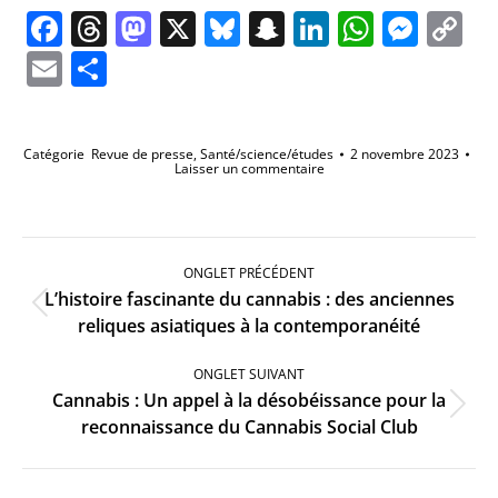
Facebook
Threads
Mastodon
X
Bluesky
Snapchat
LinkedIn
Whats
Mes
C
Li
Email
Partager
Catégorie
Revue de presse
,
Santé/science/études
2 novembre 2023
Laisser un commentaire
Navigation
de
ONGLET PRÉCÉDENT
commentaire
L’histoire fascinante du cannabis : des anciennes
Onglet
reliques asiatiques à la contemporanéité
précédent
ONGLET SUIVANT
Cannabis : Un appel à la désobéissance pour la
Onglet
reconnaissance du Cannabis Social Club
suivant