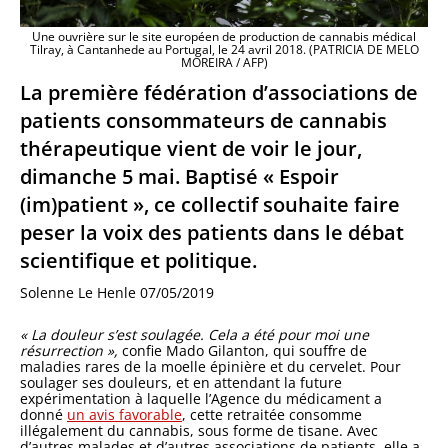
Une ouvrière sur le site européen de production de cannabis médical
Tilray, à Cantanhede au Portugal, le 24 avril 2018. (PATRICIA DE MELO
MOREIRA / AFP)
La première fédération d’associations de
patients consommateurs de cannabis
thérapeutique vient de voir le jour,
dimanche 5 mai. Baptisé « Espoir
(im)patient », ce collectif souhaite faire
peser la voix des patients dans le débat
scientifique et politique.
Solenne Le Hen
le
07/05/2019
« La douleur s’est soulagée. Cela a été pour moi une
résurrection »,
confie Mado Gilanton, qui souffre de
maladies rares de la moelle épinière et du cervelet. Pour
soulager ses douleurs, et en attendant la future
expérimentation à laquelle l’Agence du médicament a
donné
un avis favorable
, cette retraitée consomme
illégalement du cannabis, sous forme de tisane. Avec
d’autres malades et d’autres associations de patients, elle a