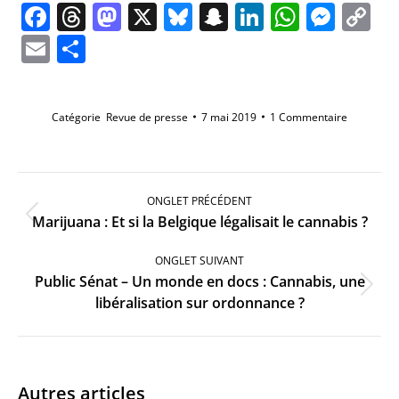
Facebook
Threads
Mastodon
X
Bluesky
Snapchat
LinkedIn
Whats
Mes
C
Li
Email
Partager
Catégorie
Revue de presse
7 mai 2019
1 Commentaire
Navigation
de
ONGLET PRÉCÉDENT
commentaire
Onglet
Marijuana : Et si la Belgique légalisait le cannabis ?
précédent
ONGLET SUIVANT
Public Sénat – Un monde en docs : Cannabis, une
Onglet
libéralisation sur ordonnance ?
suivant
Autres articles