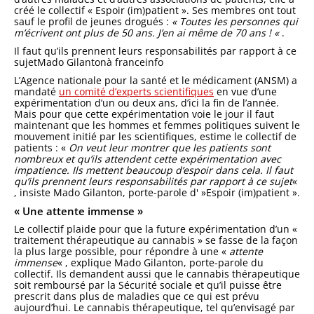
créé le collectif « Espoir (im)patient ». Ses membres ont tout
sauf le profil de jeunes drogués :
« Toutes les personnes qui
m’écrivent ont plus de 50 ans. J’en ai même de 70 ans ! «
.
Il faut qu’ils prennent leurs responsabilités par rapport à ce
sujet
Mado Gilanton
à franceinfo
L’Agence nationale pour la santé et le médicament (ANSM) a
mandaté
un comité d’experts scientifiques
en vue d’une
expérimentation d’un ou deux ans, d’ici la fin de l’année.
Mais pour que cette expérimentation voie le jour il faut
maintenant que les hommes et femmes politiques suivent le
mouvement initié par les scientifiques, estime le collectif de
patients : «
On veut leur montrer que les patients sont
nombreux et qu’ils attendent cette expérimentation avec
impatience. Ils mettent beaucoup d’espoir dans cela. Il faut
qu’ils prennent leurs responsabilités par rapport à ce sujet
«
, insiste Mado Gilanton, porte-parole d' »Espoir (im)patient ».
« Une attente immense »
Le collectif plaide pour que la future expérimentation d’un «
traitement thérapeutique au cannabis » se fasse de la façon
la plus large possible, pour répondre à une «
attente
immense
« , explique Mado Gilanton, porte-parole du
collectif. Ils demandent aussi que le cannabis thérapeutique
soit remboursé par la Sécurité sociale et qu’il puisse être
prescrit dans plus de maladies que ce qui est prévu
aujourd’hui. Le cannabis thérapeutique, tel qu’envisagé par