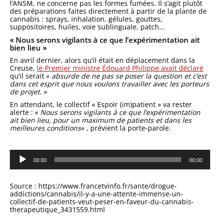
l’ANSM, ne concerne pas les formes fumées. Il s’agit plutôt
des préparations faites directement à partir de la plante de
cannabis : sprays, inhalation, gélules, gouttes,
suppositoires, huiles, voie sublinguale, patch…
« Nous serons vigilants à ce que l’expérimentation ait
bien lieu »
En avril dernier, alors qu’il était en déplacement dans la
Creuse,
le Premier ministre Édouard Philippe avait déclaré
qu’il serait «
absurde de ne pas se poser la question et c’est
dans cet esprit que nous voulons travailler avec les porteurs
de projet.
»
En attendant, le collectif « Espoir (im)patient » va rester
alerte : «
Nous serons vigilants à ce que l’expérimentation
ait bien lieu, pour un maximum de patients et dans les
meilleures conditions
« , prévient la porte-parole.
Lecteur
audio
00:00
00:00
Source : https://www.francetvinfo.fr/sante/drogue-
addictions/cannabis/il-y-a-une-attente-immense-un-
collectif-de-patients-veut-peser-en-faveur-du-cannabis-
therapeutique_3431559.html