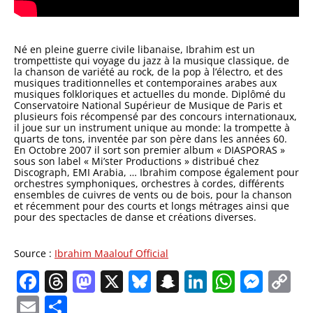
Né en pleine guerre civile libanaise, Ibrahim est un
trompettiste qui voyage du jazz à la musique classique, de
la chanson de variété au rock, de la pop à l’électro, et des
musiques traditionnelles et contemporaines arabes aux
musiques folkloriques et actuelles du monde. Diplômé du
Conservatoire National Supérieur de Musique de Paris et
plusieurs fois récompensé par des concours internationaux,
il joue sur un instrument unique au monde: la trompette à
quarts de tons, inventée par son père dans les années 60.
En Octobre 2007 il sort son premier album « DIASPORAS »
sous son label « Mi’ster Productions » distribué chez
Discograph, EMI Arabia, … Ibrahim compose également pour
orchestres symphoniques, orchestres à cordes, différents
ensembles de cuivres de vents ou de bois, pour la chanson
et récemment pour des courts et longs métrages ainsi que
pour des spectacles de danse et créations diverses.
Source :
Ibrahim Maalouf Official
Facebook
Threads
Mastodon
X
Bluesky
Snapchat
LinkedIn
Whats
Mes
C
Li
Email
Partager