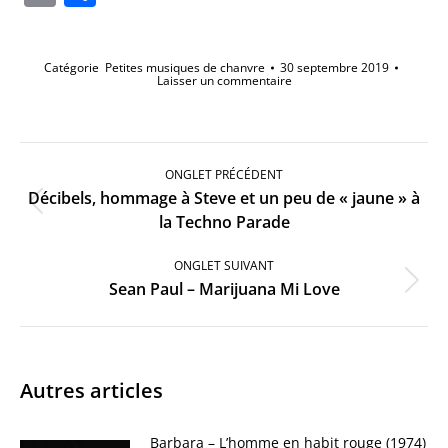
Catégorie
Petites musiques de chanvre
30 septembre 2019
Laisser un commentaire
Navigation
de
ONGLET PRÉCÉDENT
commentaire
Décibels, hommage à Steve et un peu de « jaune » à
Onglet
la Techno Parade
précédent
ONGLET SUIVANT
Onglet
Sean Paul – Marijuana Mi Love
suivant
Autres articles
Barbara – L’homme en habit rouge (1974)