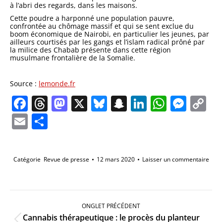
à l’abri des regards, dans les maisons.
Cette poudre a harponné une population pauvre,
confrontée au chômage massif et qui se sent exclue du
boom économique de Nairobi, en particulier les jeunes, par
ailleurs courtisés par les gangs et l’islam radical prôné par
la milice des Chabab présente dans cette région
musulmane frontalière de la Somalie.
Source :
lemonde.fr
Facebook
Threads
Mastodon
X
Bluesky
Snapchat
LinkedIn
Whats
Mes
C
Li
Email
Partager
Catégorie
Revue de presse
12 mars 2020
Laisser un commentaire
Navigation
de
ONGLET PRÉCÉDENT
commentaire
Cannabis thérapeutique : le procès du planteur