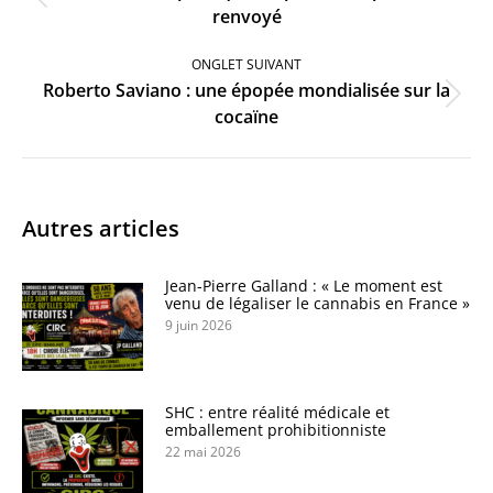
Onglet
renvoyé
précédent
ONGLET SUIVANT
Roberto Saviano : une épopée mondialisée sur la
Onglet
cocaïne
suivant
Autres articles
Jean-Pierre Galland : « Le moment est
venu de légaliser le cannabis en France »
9 juin 2026
SHC : entre réalité médicale et
emballement prohibitionniste
22 mai 2026