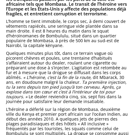
africaine tels que Mombasa. Le transit de l’héroïne vers
l’Europe et les États-Unis y affecte des populations déjà
fragiles, et entretient corruption et terrorisme.
L’homme se tient immobile, le corps sec, à demi couvert de
vêtements rapiécés, une seringue vide plantée dans sa
main droite. Il est 8 heures du matin dans le squat
d’héroïnomanes de Bombululu, situé dans un quartier
populaire de Mombasa, à près de 500 km au sud-est de
Nairobi, la capitale kényane.
Quelques minutes plus tôt, dans ce terrain vague où
picorent chèvres et poules, une trentaine d’habitués
s’affairaient autour du dealer, roulant une cigarette ou
préparant une dose à s’injecter. L’agitation est retombée au
fur et à mesure que la drogue se diffusait dans les corps
abîmés.
« L’héroïne, c’est la fin de la route,
dit Mbarack, 30
ans, en doudoune malgré la chaleur.
Ta première injection,
tu la sens depuis ton pied jusqu’à ton cerveau. Après, ça
explose dans ton cœur et c’est à l’intérieur de toi pour
toujours. »
Le dealer reviendra cinq, six, sept fois dans la
journée pour satisfaire leur demande insatiable.
L’héroïne a déferlé sur la région de Mombasa, deuxième
ville du Kenya et premier port africain sur l’océan Indien, au
début des années 2010. A quelques jets de pierres des
plages paradisiaques et des hôtels « All inclusive »
fréquentés par les touristes, les squats comme celui de
Bombululu se sont multipliés. La drogue se consomme aussi