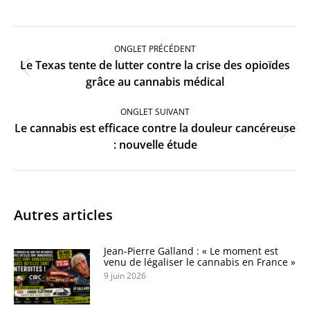
Navigation
de
ONGLET PRÉCÉDENT
commentaire
Le Texas tente de lutter contre la crise des opioïdes
Onglet
grâce au cannabis médical
précédent
ONGLET SUIVANT
Le cannabis est efficace contre la douleur cancéreuse
Onglet
: nouvelle étude
suivant
Autres articles
Jean-Pierre Galland : « Le moment est
venu de légaliser le cannabis en France »
9 juin 2026