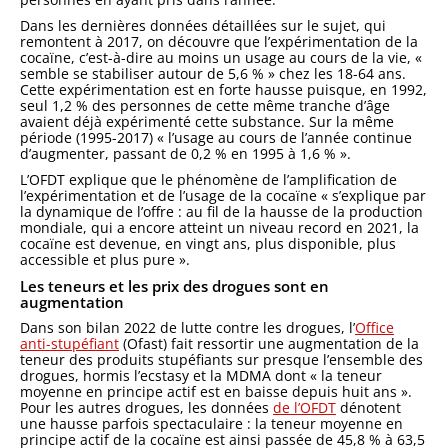
Dans les dernières données détaillées sur le sujet, qui
remontent à 2017, on découvre que l’expérimentation de la
cocaïne, c’est-à-dire au moins un usage au cours de la vie, «
semble se stabiliser autour de 5,6 % » chez les 18-64 ans.
Cette expérimentation est en forte hausse puisque, en 1992,
seul 1,2 % des personnes de cette même tranche d’âge
avaient déjà expérimenté cette substance. Sur la même
période (1995-2017) « l’usage au cours de l’année continue
d’augmenter, passant de 0,2 % en 1995 à 1,6 % ».
L’OFDT explique que le phénomène de l’amplification de
l’expérimentation et de l’usage de la cocaïne « s’explique par
la dynamique de l’offre : au fil de la hausse de la production
mondiale, qui a encore atteint un niveau record en 2021, la
cocaïne est devenue, en vingt ans, plus disponible, plus
accessible et plus pure ».
Les teneurs et les prix des drogues sont en
augmentation
Dans son bilan 2022 de lutte contre les drogues, l’
Office
anti-stupéfiant
(Ofast) fait ressortir une augmentation de la
teneur des produits stupéfiants sur presque l’ensemble des
drogues, hormis l’ecstasy et la MDMA dont « la teneur
moyenne en principe actif est en baisse depuis huit ans ».
Pour les autres drogues, les données
de l’OFDT
dénotent
une hausse parfois spectaculaire : la teneur moyenne en
principe actif de la cocaïne est ainsi passée de 45,8 % à 63,5