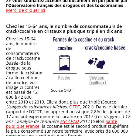
>> Vous souhaitez accéder au document en pdf publié par
l’Observatoire français des drogues et des toxicomanies :
Merci de cliquer ici
Chez les 15-64 ans, le nombre de consommateurs de
crack/cocaïne en cristaux a plus que triplé en dix ans
Chez les 15-64
ans, le nombre
de
consommateurs
de crack/cocaïne
basée
(de la
drogue sous
forme de cristaux
/ cailloux et non
de poudre, voir
image ci-contre)
Source OFDT
est passé de 12
800 à 42 800
entre 2010 et 2019. Elle a donc plus que triplé (Source :
Usages de substances illicites
,
OFDT
, 2021). Dans le dernier
rapport de l’OFDT, on apprend aussi que 2,8% des jeunes de
17 ans ont expérimenté la cocaïne en 2017 (
Les drogues à 17
ans : analyse de l’enquête
ESCAPAD
2017
.) Selon
Santé
publique France
, la cocaïne est le second produit stupéfiant
le plus consommé sur notre territoire, avec près de 600 000
personnes en ayant pris dans l’année.