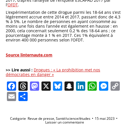
2017, d’après l’analyse de l’enquête ESCAPAD 2017 par
l’
OFDT
.
L’expérimentation de cette drogue parmi les 18-64 ans s’est
légèrement accrue entre 2014 et 2017, passant donc de 4,3
% à 5%. Le nombre de personnes en ayant consommé au
moins une fois dans l’année est également en hausse : en
2000, cela concernait seulement 0,2 % des 18-64 ans ; ce
pourcentage monte à 1 % en 2017. Ces 1% équivalent à
environ 400 000 personnes selon l’OFDT.
Source linternaute.com
>> Lire aussi :
Drogues : « La prohibition met nos
démocraties en danger »
Facebook
Threads
Mastodon
X
Bluesky
Snapchat
LinkedIn
Whats
Mes
C
Li
Email
Partager
Catégorie
Revue de presse
,
Santé/science/études
15 mai 2023
Laisser un commentaire