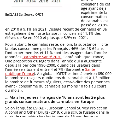
collégiens de cet
âge ayant déjà
expérimenté la
EnCLASS 3e, Source OFDT
consommation
de cannabis est
passé de 23,9%
en 2010 à 9,1% en 2021. L’usage récent de cannabis en 3e
est également en forte baisse : il concernait 11,1% des
élèves de 3e en 2010 et plus que 3,9% en 2021.
Pour autant, le cannabis reste, de loin, la substance illicite
la plus consommée par les Français : 46% des 18-64 ans
l’ont expérimentée, et 11 % sont des usagers dans l’année
(données
Baromètre Santé 2020
, Santé publique France).
Une proportion d’usagers dans l’année qui a augmenté
depuis la période 1990-2000, quand ces usagers dans
l’année se situaient entre 4 et 7% (Baromètre
Santé
publique France
). Au global, l’OFDT estime à environ 850 000
le nombre d’usagers quotidiens du cannabis et à 1,3 million
le nombre de fumeurs réguliers, c’est-à-dire des personnes
ayant « consommé du cannabis au moins 10 fois au cours
du mois ».
… Mais les jeunes Français de 16 ans sont les 2e plus
grands consommateurs de cannabis en Europe
Selon l’enquête ESPAD (European School Survey Project on
Alcohol and Other Drugs) 2019, qui a scruté l’usage dans le
mois de cannabis chez les jeunes de 16 ans, les ados