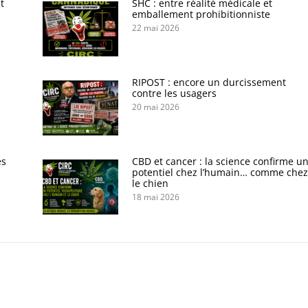
t
SHC : entre réalité médicale et
emballement prohibitionniste
22 mai 2026
s
RIPOST : encore un durcissement
contre les usagers
20 mai 2026
es
CBD et cancer : la science confirme u
potentiel chez l’humain… comme chez
le chien
18 mai 2026