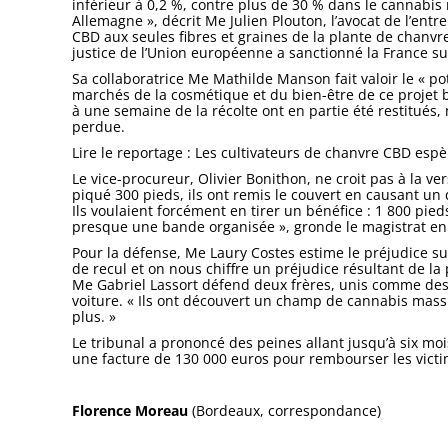
inférieur à 0,2 %, contre plus de 30 % dans le cannabis r
Allemagne », décrit Me Julien Plouton, l’avocat de l’entre
CBD aux seules fibres et graines de la plante de chanvre
justice de l’Union européenne a sanctionné la France sur 
Sa collaboratrice Me Mathilde Manson fait valoir le « p
marchés de la cosmétique et du bien-être de ce projet b
à une semaine de la récolte ont en partie été restitués, 
perdue.
Lire le reportage : Les cultivateurs de chanvre CBD espè
Le vice-procureur, Olivier Bonithon, ne croit pas à la v
piqué 300 pieds, ils ont remis le couvert en causant u
Ils voulaient forcément en tirer un bénéfice : 1 800 pi
presque une bande organisée », gronde le magistrat en r
Pour la défense, Me Laury Costes estime le préjudice su
de recul et on nous chiffre un préjudice résultant de la
Me Gabriel Lassort défend deux frères, unis comme des
voiture. « Ils ont découvert un champ de cannabis massif
plus. »
Le tribunal a prononcé des peines allant jusqu’à six mo
une facture de 130 000 euros pour rembourser les victi
Florence Moreau
(Bordeaux, correspondance)