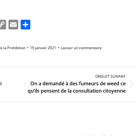
In
tsApp
essenger
Copy
Email
Partager
Link
ve la Prohibition
19 janvier 2021
Laisser un commentaire
ONGLET SUIVANT
i
On a demandé à des fumeurs de weed ce
Onglet
qu’ils pensent de la consultation citoyenne
suivant