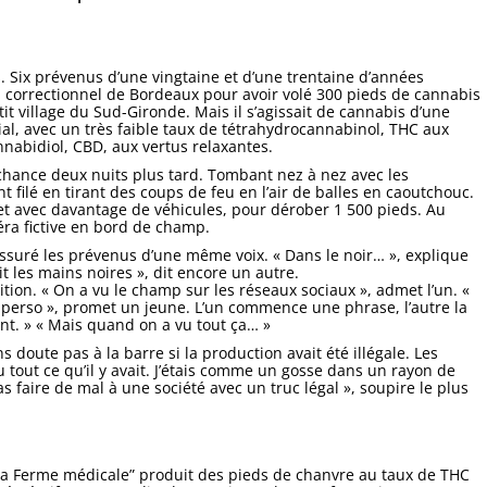
s. Six prévenus d’une vingtaine et d’une trentaine d’années
l correctionnel de Bordeaux pour avoir volé 300 pieds de cannabis
it village du Sud-Gironde. Mais il s’agissait de cannabis d’une
ial, avec un très faible taux de tétrahydrocannabinol, THC aux
nabidiol, CBD, aux vertus relaxantes.
 chance deux nuits plus tard. Tombant nez à nez avec les
nt filé en tirant des coups de feu en l’air de balles en caoutchouc.
et avec davantage de véhicules, pour dérober 1 500 pieds. Au
éra fictive en bord de champ.
t assuré les prévenus d’une même voix. « Dans le noir… », explique
ait les mains noires », dit encore un autre.
ition. « On a vu le champ sur les réseaux sociaux », admet l’un. «
so perso », promet un jeune. L’un commence une phrase, l’autre la
oint. » « Mais quand on a vu tout ça… »
s doute pas à la barre si la production avait été illégale. Les
vu tout ce qu’il y avait. J’étais comme un gosse dans un rayon de
s faire de mal à une société avec un truc légal », soupire le plus
L “La Ferme médicale” produit des pieds de chanvre au taux de THC