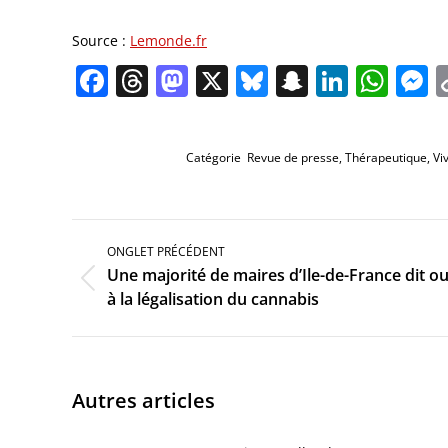
Source :
Lemonde.fr
Facebook
Threads
Mastodon
X
Bluesky
Snapchat
Linked
Wha
M
Catégorie
Revue de presse
,
Thérapeutique
,
Vi
Navigation
de
ONGLET PRÉCÉDENT
commentaire
Une majorité de maires d’Ile-de-France dit ou
Onglet
à la légalisation du cannabis
précédent
Autres articles