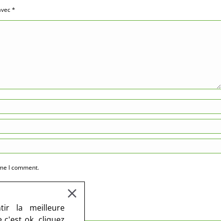
 avec
*
ime I comment.
ir la meilleure
c'est ok, cliquez