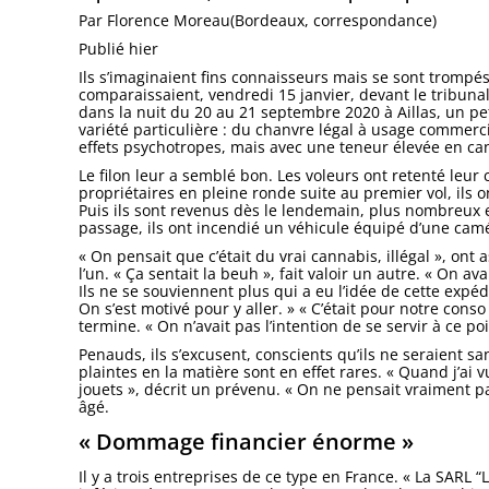
Par Florence Moreau(Bordeaux, correspondance)
Publié hier
Ils s’imaginaient fins connaisseurs mais se sont trompé
comparaissaient, vendredi 15 janvier, devant le tribuna
dans la nuit du 20 au 21 septembre 2020 à Aillas, un pet
variété particulière : du chanvre légal à usage commerc
effets psychotropes, mais avec une teneur élevée en can
Le filon leur a semblé bon. Les voleurs ont retenté leur
propriétaires en pleine ronde suite au premier vol, ils o
Puis ils sont revenus dès le lendemain, plus nombreux 
passage, ils ont incendié un véhicule équipé d’une cam
« On pensait que c’était du vrai cannabis, illégal », on
l’un. « Ça sentait la beuh », fait valoir un autre. « On av
Ils ne se souviennent plus qui a eu l’idée de cette expéd
On s’est motivé pour y aller. » « C’était pour notre con
termine. « On n’avait pas l’intention de se servir à ce p
Penauds, ils s’excusent, conscients qu’ils ne seraient san
plaintes en la matière sont en effet rares. « Quand j’ai 
jouets », décrit un prévenu. « On ne pensait vraiment pa
âgé.
« Dommage financier énorme »
Il y a trois entreprises de ce type en France. « La SAR