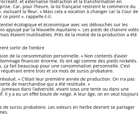
écréatif, et externalise l’extraction et la transformation en
prise. Car, pour l’heure, la loi française restreint le commerce du
, excluant la fleur. « Mais cela a vocation à changer car la Cour de
ce point », rappelle-t-il.
otentiel écologique et économique avec ses débouchés sur les
io appuyé par la Nouvelle-Aquitaine ». Les pieds de chanvre volés
mais étaient inutilisables. Près de la moitié de la production a été
rent sortir de l’ombre
ersion de la consommation personnelle. « Non contents d’avoir
n dommage financier énorme. Ils ont agi comme des pieds nickelés.
eds, ça fait beaucoup pour une consommation personnelle. C’est
equérant entre trois et six mois de sursis probatoire.
révalué. « C’était leur première année de production. On n’a pas
 perte de marchandise qui a été restituée. »
 jumeaux dans l’adversité, vivant sous une tente ou dans une
. Il y a eu un effet boule de neige. A leur âge, on en veut toujours
is de sursis probatoire. Les voleurs en herbe devront se partager
mes.