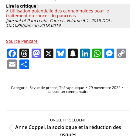
Lire la critique :
>
Utilisation potentielle des cannabinoïdes pour le
traitement du cancer du pancréas
Journal of Pancreatic Cancer, Volume 5.1, 2019 DOI :
10.1089/pancan.2018.0019
Source Pancare
Facebook
Threads
Mastodon
X
Bluesky
Snapchat
LinkedIn
Whats
Mes
C
Li
Email
Partager
Catégorie
Revue de presse
,
Thérapeutique
29 novembre 2022
Laisser un commentaire
Navigation
de
ONGLET PRÉCÉDENT
commentaire
Anne Coppel, la sociologue et la réduction des
Onglet
risques
précédent