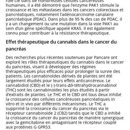
rôle clé dans de nombreuses cellules cancéreuses
humaines, il a été démontré que l’enzyme PAK1 stimule la
croissance et les métastases dans les cancers colorectaux et
pancréatiques, notamment l’adénocarcinome canalaire
pancréatique (PDAC). Dans plus de 95 % des cas de PDAC, il
y a un changement ou une mutation dans la voie PAK1 au
sein d’un gène spécifique appelé KRAS. Il est également
connu pour contribuer à la résistance thérapeutique.
Effet thérapeutique du cannabis dans le cancer du
pancréas
Des recherches plus récentes soutenues par Pancare ont
exploré les rôles thérapeutiques du cannabis dans le cancer
du pancréas, visant à développer des régimes
thérapeutiques plus efficaces pour prolonger la survie des
patients. Les cannabinoïdes dérivés de plantes ont été
largement étudiés pour leurs effets anticancéreux. Le
cannabidiol (CBD) et le (-)-trans-Δ9-tétrahydrocannabinol
(THC) sont les cannabinoïdes les plus étudiés à partir
d’extraits de plantes. Le THC et le CBD ont tous deux inhibé
la croissance des cellules cancéreuses pancréatiques in
vitro et in vivo par différents mécanismes. Le THC a
supprimé la croissance du cancer du pancréas via le
récepteur cannabinoïde 2 (CB2) tandis que le CBD a inhibé
la croissance du cancer du pancréas de manière synergique
avec la gemcitabine en antagonisant le récepteur couplé
aux protéines G GPR53.