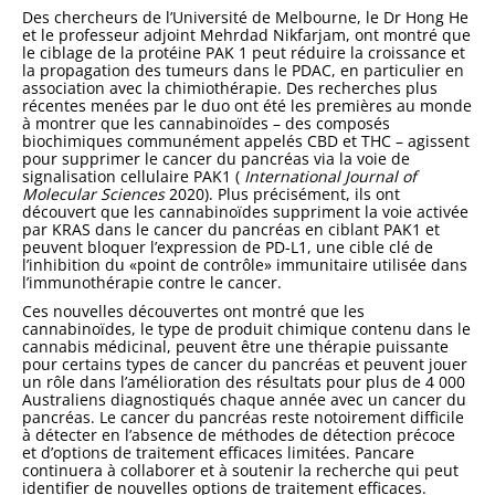
Des chercheurs de l’Université de Melbourne, le Dr Hong He
et le professeur adjoint Mehrdad Nikfarjam, ont montré que
le ciblage de la protéine PAK 1 peut réduire la croissance et
la propagation des tumeurs dans le PDAC, en particulier en
association avec la chimiothérapie. Des recherches plus
récentes menées par le duo ont été les premières au monde
à montrer que les cannabinoïdes – des composés
biochimiques communément appelés CBD et THC – agissent
pour supprimer le cancer du pancréas via la voie de
signalisation cellulaire PAK1 (
International Journal of
Molecular Sciences
2020).
Plus précisément, ils ont
découvert que les cannabinoïdes suppriment la voie activée
par KRAS dans le cancer du pancréas en ciblant PAK1 et
peuvent bloquer l’expression de PD-L1, une cible clé de
l’inhibition du «point de contrôle» immunitaire utilisée dans
l’immunothérapie contre le cancer.
Ces nouvelles découvertes ont montré que les
cannabinoïdes, le type de produit chimique contenu dans le
cannabis médicinal, peuvent être une thérapie puissante
pour certains types de cancer du pancréas et peuvent jouer
un rôle dans l’amélioration des résultats pour plus de 4 000
Australiens diagnostiqués chaque année avec un cancer du
pancréas. Le cancer du pancréas reste notoirement difficile
à détecter en l’absence de méthodes de détection précoce
et d’options de traitement efficaces limitées. Pancare
continuera à collaborer et à soutenir la recherche qui peut
identifier de nouvelles options de traitement efficaces.