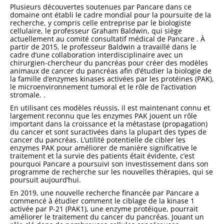
Plusieurs découvertes soutenues par Pancare dans ce
domaine ont établi le cadre mondial pour la poursuite de la
recherche, y compris celle entreprise par le biologiste
cellulaire, le professeur Graham Baldwin, qui siège
actuellement au
comité consultatif médical de Pancare
. À
partir de 2015, le professeur Baldwin a travaillé dans le
cadre d’une collaboration interdisciplinaire avec un
chirurgien-chercheur du pancréas pour créer des modèles
animaux de cancer du pancréas afin d’étudier la biologie de
la famille d’enzymes kinases activées par les protéines (PAK),
le microenvironnement tumoral et le rôle de l’activation
stromale. .
En utilisant ces modèles réussis, il est maintenant connu et
largement reconnu que les enzymes PAK jouent un rôle
important dans la croissance et la métastase (propagation)
du cancer et sont suractivées dans la plupart des types de
cancer du pancréas. L’utilité potentielle de cibler les
enzymes PAK pour améliorer de manière significative le
traitement et la survie des patients était évidente, c’est
pourquoi Pancare a poursuivi son investissement dans son
programme de recherche sur les nouvelles thérapies, qui se
poursuit aujourd’hui.
En 2019, une nouvelle recherche financée par Pancare a
commencé à étudier comment le ciblage de la kinase 1
activée par P-21 (PAK1), une enzyme protéique, pourrait
améliorer le traitement du cancer du pancréas. Jouant un