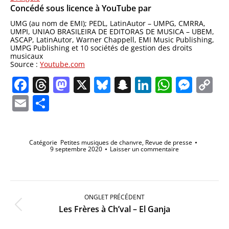
Concédé sous licence à YouTube par
UMG (au nom de EMI); PEDL, LatinAutor – UMPG, CMRRA,
UMPI, UNIAO BRASILEIRA DE EDITORAS DE MUSICA – UBEM,
ASCAP, LatinAutor, Warner Chappell, EMI Music Publishing,
UMPG Publishing et 10 sociétés de gestion des droits
musicaux
Source :
Youtube.com
Facebook
Threads
Mastodon
X
Bluesky
Snapchat
LinkedIn
Whats
Mes
C
Li
Email
Partager
Catégorie
Petites musiques de chanvre
,
Revue de presse
9 septembre 2020
Laisser un commentaire
Navigation
de
ONGLET PRÉCÉDENT
commentaire
Onglet
Les Frères à Ch’val – El Ganja
précédent