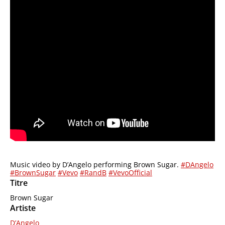
Music video by D’Angelo performing Brown Sugar.
#DAngelo
#BrownSugar
#Vevo
#RandB
#VevoOfficial
Titre
Brown Sugar
Artiste
D’Angelo