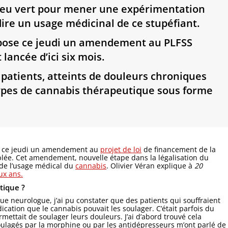
n feu vert pour mener une expérimentation
dire un usage médicinal de ce stupéfiant.
épose ce jeudi un amendement au PLFSS
lancée d’ici six mois.
 patients, atteints de douleurs chroniques
types de cannabis thérapeutique sous forme
r ce jeudi un amendement au
projet de loi
de financement de la
blée. Cet amendement, nouvelle étape dans la légalisation du
 de l’usage médical du
cannabis
. Olivier Véran explique à
20
ux ans.
tique ?
ue neurologue, j’ai pu constater que des patients qui souffraient
ation que le cannabis pouvait les soulager. C’était parfois du
rmettait de soulager leurs douleurs. J’ai d’abord trouvé cela
oulagés par la morphine ou par les antidépresseurs m’ont parlé de