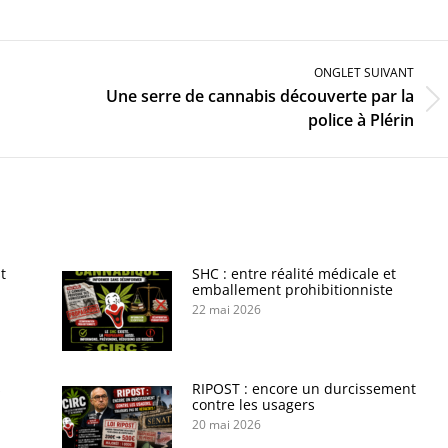
ONGLET SUIVANT
Une serre de cannabis découverte par la
Onglet
police à Plérin
suivant
t
SHC : entre réalité médicale et
emballement prohibitionniste
22 mai 2026
s
RIPOST : encore un durcissement
contre les usagers
20 mai 2026