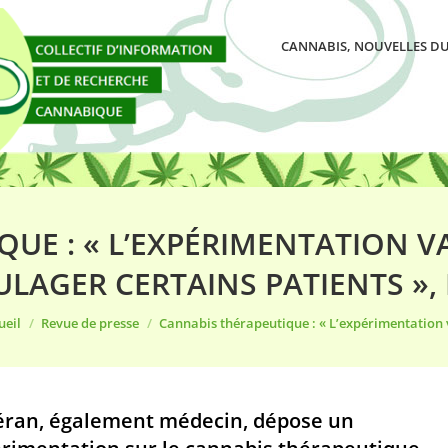
CANNABIS, NOUVELLES DU
UE : « L’EXPÉRIMENTATION VA
ULAGER CERTAINS PATIENTS »,
s êtes ici :
ueil
Revue de presse
Cannabis thérapeutique : « L’expérimentation
Véran, également médecin, dépose un