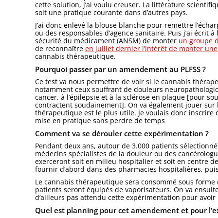
cette solution, j’ai voulu creuser. La littérature scient
soit une pratique courante dans d’autres pays.
J’ai donc enlevé la blouse blanche pour remettre l’échar
ou des responsables d’agence sanitaire. Puis j’ai écrit à
sécurité du médicament (ANSM) de monter
un groupe d
de reconnaître
en juillet dernier l’intérêt de monter u
cannabis thérapeutique.
Pourquoi passer par un amendement au PLFSS ?
Ce test va nous permettre de voir si le cannabis thérape
notamment ceux souffrant de douleurs neuropathologiqu
cancer, à l’épilepsie et à la sclérose en plaque [pour so
contractent soudainement]. On va également jouer sur 
thérapeutique est le plus utile. Je voulais donc inscrire
mise en pratique sans perdre de temps
Comment va se dérouler cette expérimentation ?
Pendant deux ans, autour de 3.000 patients sélection
médecins spécialistes de la douleur ou des cancérologu
exerceront soit en milieu hospitalier et soit en centre 
fournir d’abord dans des pharmacies hospitalières, puis 
Le cannabis thérapeutique sera consommé sous forme d’
patients seront équipés de vaporisateurs. On va ensuite
d’ailleurs pas attendu cette expérimentation pour avoir
Quel est planning pour cet amendement et pour l’e