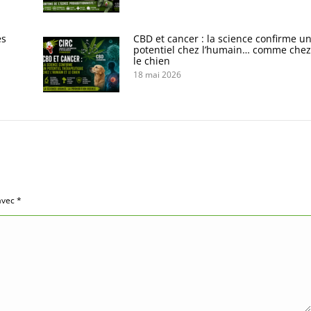
es
CBD et cancer : la science confirme u
potentiel chez l’humain… comme chez
le chien
18 mai 2026
 avec
*