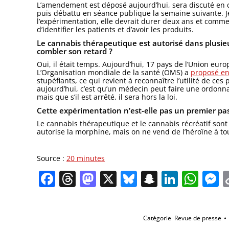
L’amendement est déposé aujourd’hui, sera discuté en 
puis débattu en séance publique la semaine suivante. Je 
l’expérimentation, elle devrait durer deux ans et comme
d’identifier les patients et d’avoir les produits.
Le cannabis thérapeutique est autorisé dans plusieu
combler son retard ?
Oui, il était temps. Aujourd’hui, 17 pays de l’Union eu
L’Organisation mondiale de la santé (OMS) a
proposé en 
stupéfiants, ce qui revient à reconnaître l’utilité de ce
aujourd’hui, c’est qu’un médecin peut faire une ordonnan
mais que s’il est arrêté, il sera hors la loi.
Cette expérimentation n’est-elle pas un premier pas 
Le cannabis thérapeutique et le cannabis récréatif son
autorise la morphine, mais on ne vend de l’héroïne à tou
Source :
20 minutes
Facebook
Threads
Mastodon
X
Bluesky
Snapchat
Linked
Wha
M
Catégorie
Revue de presse