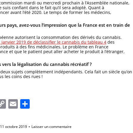
commission mardi ou mercredi prochain à l’Assemblée nationale,
suis confiant dans le fait qu’il sera adopté. Quant à
ncer avant l’été 2020. Le temps de former les médecins,
rs pays, avez-vous l’impression que la France est en train de
ropéenne autorisent la consommation des dérivés du cannabis.
janvier 2019 de déclassifier le cannabis du tableau 4
des
s produits à des fins médicinales. Le problème en France
ce et que le patient peut aller acheter le produit à l’étranger,
vers la légalisation du cannabis récréatif ?
t deux sujets complètement indépendants. Cela fait un siècle qu’on
s les coins des rues !
In
tsApp
essenger
Copy
Email
Partager
Link
11 octobre 2019
Laisser un commentaire