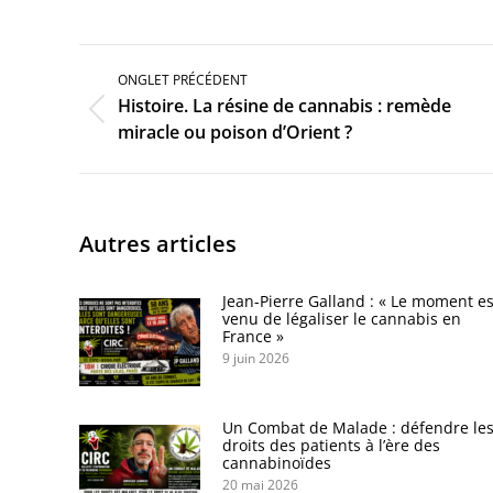
Navigation
de
ONGLET PRÉCÉDENT
commentaire
Histoire. La résine de cannabis : remède
Onglet
miracle ou poison d’Orient ?
précédent
Autres articles
Jean-Pierre Galland : « Le moment es
venu de légaliser le cannabis en
France »
9 juin 2026
Un Combat de Malade : défendre le
droits des patients à l’ère des
cannabinoïdes
20 mai 2026