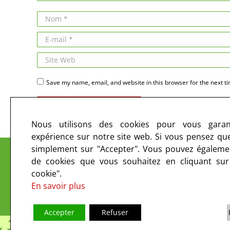
Nom *
E-mail *
Site Web
Save my name, email, and website in this browser for the next t
Publier des commentaires
Nous utilisons des cookies pour vous garant
expérience sur notre site web. Si vous pensez que 
Le CIRC sur les ondes et sur le web
simplement sur "Accepter". Vous pouvez égalemen
de cookies que vous souhaitez en cliquant su
cookie".
En savoir plus
Accepter
Refuser