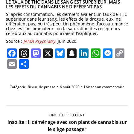
LE TAUX DE THC DANS LE SANG EST SUPÉRIEUR, MAIS
LES EFFETS DU CANNABIS NE DIFFÈRENT PAS
Si après consommation, les derniers avaient un taux de THC
supérieur dans leur sang, les effets de la drogue, eux, ne
différaient pas, ou très peu. Un phénomène d’accoutumance
chez les consommateurs ou la saturation des récepteurs
cérébraux au cannabis pourraient l’expliquer.
Source :
JAMA Psychiatry
, juin 2020.
Facebook
Threads
Mastodon
X
Bluesky
Snapchat
LinkedIn
Whats
Mes
C
Li
Email
Partager
Catégorie
Revue de presse
6 août 2020
Laisser un commentaire
Navigation
de
ONGLET PRÉCÉDENT
commentaire
Insolite : Il déménage avec son plant de cannabis sur
Onglet
le siège passager
précédent