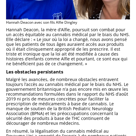
Hannah Deacon avec son fils Alfie Dingley
Hannah Deacon, la mère d’Alfie, poursuit son combat pour
un accès équitable au cannabis médical par le biais du NHS.
Elle déclare : « Le jour où la loi a changé, nous avons pensé
que les patients de tous âges auraient accès aux produits
où il était cliniquement approprié de les prescrire. Il est
triste et ironique que la loi ait été modifiée à cause des
histoires d’enfants comme Alfie et pourtant, ce sont eux qui
ne bénéficient pas de ce changement. »
Les obstacles persistants
Malgré les avancées, de nombreux obstacles entravent
toujours l’accès au cannabis médical par le biais du NHS. Le
gouvernement britannique n’a pas encore mis en œuvre les
recommandations formulées dans le rapport du NHS d’août
2019 ni pris de mesures concrètes pour faciliter la
prescription de médicaments à base de cannabis. Le
manque de soutien de la British Pediatric Neurology
Association (BPNA) et les préoccupations concernant la
sécurité des produits à base de THC continuent de
décourager de nombreux médecins.
En résumé, la légalisation du cannabis médical au
Royaume-Uni a apporté de l’espoir à de nombreux patients,