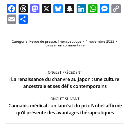
Facebook
Threads
Mastodon
X
Bluesky
Snapchat
LinkedIn
Whats
Mes
C
Li
Email
Partager
Catégorie
Revue de presse
,
Thérapeutique
1 novembre 2023
Laisser un commentaire
Navigation
de
ONGLET PRÉCÉDENT
commentaire
La renaissance du chanvre au Japon : une culture
Onglet
ancestrale et ses défis contemporains
précédent
ONGLET SUIVANT
Cannabis médical : un lauréat du prix Nobel affirme
Onglet
qu’il présente des avantages thérapeutiques
suivant