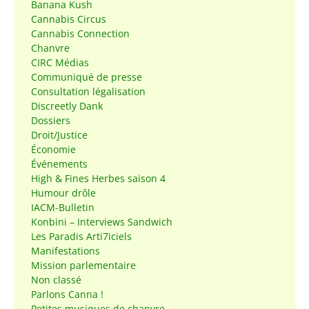
Banana Kush
Cannabis Circus
Cannabis Connection
Chanvre
CIRC Médias
Communiqué de presse
Consultation légalisation
Discreetly Dank
Dossiers
Droit/Justice
Économie
Événements
High & Fines Herbes saison 4
Humour drôle
IACM-Bulletin
Konbini – Interviews Sandwich
Les Paradis Arti7iciels
Manifestations
Mission parlementaire
Non classé
Parlons Canna !
Petites musiques de chanvre