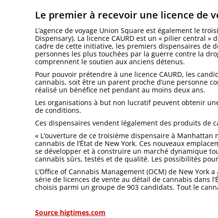
Le premier à recevoir une licence de v
L’agence de voyage Union Square est également le troi
Dispensary). La licence CAURD est un « pilier central » de
cadre de cette initiative, les premiers dispensaires de d
personnes les plus touchées par la guerre contre la drog
comprennent le soutien aux anciens détenus.
Pour pouvoir prétendre à une licence CAURD, les candi
cannabis, soit être un parent proche d’une personne c
réalisé un bénéfice net pendant au moins deux ans.
Les organisations à but non lucratif peuvent obtenir u
de conditions.
Ces dispensaires vendent légalement des produits de ca
« L’ouverture de ce troisième dispensaire à Manhattan m
cannabis de l’État de New York. Ces nouveaux emplaceme
se développer et à construire un marché dynamique tou
cannabis sûrs, testés et de qualité. Les possibilités pou
L’Office of Cannabis Management (OCM) de New York a an
série de licences de vente au détail de cannabis dans l
choisis parmi un groupe de 903 candidats. Tout le cann
Source higtimes.com