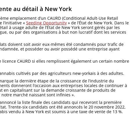
ente au détail à New York
sième emplacement d’un CAURD (Conditional Adult-Use Retail
 l’initiative «
Seeding Opportunity
» de l’État de New York. Dans le
étail à usage adulte de l’État de New York seront gérés par les
ue, ou par des organisations à but non lucratif dont les services
dats doivent soit avoir eux-mêmes été condamnés pour trafic de
ondamnée, et posséder ou avoir possédé une entreprise ayant
ne licence CAURD si elles remplissent également un certain nombre
nnabis cultivés par des agriculteurs new-yorkais à des adultes.
arque la dernière étape de la croissance de l’industrie du
nts donneront l’occasion aux entreprises locales de continuer à
t en capitalisant sur la demande croissante de produits de
r notre marché naissant sont infinies ».
noncé la liste finale des candidats qui recevront la première
’État. Trente-six candidats ont été annoncés le 20 novembre 2022,
abis vendu à New York est soumis à une taxe de vente de 13 %.