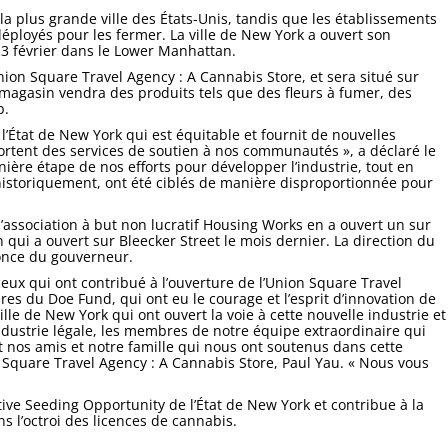
a plus grande ville des États-Unis, tandis que les établissements
éployés pour les fermer. La ville de New York a ouvert son
13 février dans le Lower Manhattan.
nion Square Travel Agency : A Cannabis Store, et sera situé sur
e magasin vendra des produits tels que des fleurs à fumer, des
b.
’État de New York qui est équitable et fournit de nouvelles
ortent des services de soutien à nos communautés », a déclaré le
ère étape de nos efforts pour développer l’industrie, tout en
historiquement, ont été ciblés de manière disproportionnée pour
l’association à but non lucratif Housing Works en a ouvert un sur
qui a ouvert sur Bleecker Street le mois dernier. La direction du
once du gouverneur.
x qui ont contribué à l’ouverture de l’Union Square Travel
es du Doe Fund, qui ont eu le courage et l’esprit d’innovation de
ville de New York qui ont ouvert la voie à cette nouvelle industrie et
ndustrie légale, les membres de notre équipe extraordinaire qui
et nos amis et notre famille qui nous ont soutenus dans cette
 Square Travel Agency : A Cannabis Store, Paul Yau. « Nous vous
ative Seeding Opportunity de l’État de New York et contribue à la
ns l’octroi des licences de cannabis.