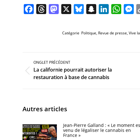
Facebook
Threads
Mastodon
X
Bluesky
Snapchat
Linked
Wha
M
Catégorie
Politique
,
Revue de presse
,
Vive la
Navigation
de
ONGLET PRÉCÉDENT
commentaire
La californie pourrait autoriser la
Onglet
restauration à base de cannabis
précédent
Autres articles
Jean-Pierre Galland : « Le moment es
venu de légaliser le cannabis en
France »