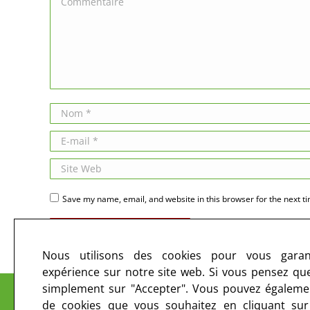
Nom *
E-mail *
Site Web
Save my name, email, and website in this browser for the next t
Publier des commentaires
Nous utilisons des cookies pour vous garant
expérience sur notre site web. Si vous pensez que 
Le CIRC sur les ondes et sur le web
simplement sur "Accepter". Vous pouvez égalemen
de cookies que vous souhaitez en cliquant su