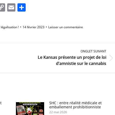
In
tsApp
essenger
Copy
Email
Partager
Link
 légalisation !
14 février 2023
Laisser un commentaire
ONGLET SUIVANT
Le Kansas présente un projet de loi
Onglet
d’amnistie sur le cannabis
suivant
t
SHC : entre réalité médicale et
emballement prohibitionniste
22 mai 2026