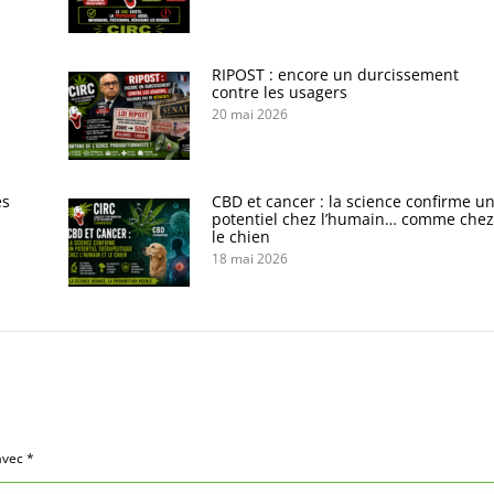
s
RIPOST : encore un durcissement
contre les usagers
20 mai 2026
es
CBD et cancer : la science confirme u
potentiel chez l’humain… comme chez
le chien
18 mai 2026
 avec
*