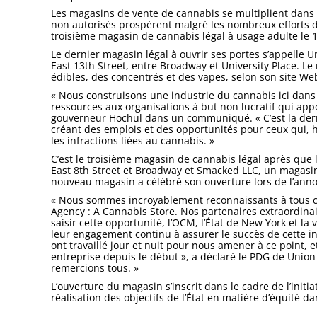
Les magasins de vente de cannabis se multiplient dans l
non autorisés prospèrent malgré les nombreux efforts d
troisième magasin de cannabis légal à usage adulte le 
Le dernier magasin légal à ouvrir ses portes s’appelle U
East 13th Street, entre Broadway et University Place. L
édibles, des concentrés et des vapes, selon son site We
« Nous construisons une industrie du cannabis ici dans l
ressources aux organisations à but non lucratif qui app
gouverneur Hochul dans un communiqué. « C’est la derni
créant des emplois et des opportunités pour ceux qui, 
les infractions liées au cannabis. »
C’est le troisième magasin de cannabis légal après que 
East 8th Street et Broadway et Smacked LLC, un magasin 
nouveau magasin a célébré son ouverture lors de l’ann
« Nous sommes incroyablement reconnaissants à tous ceu
Agency : A Cannabis Store. Nos partenaires extraordinair
saisir cette opportunité, l’OCM, l’État de New York et la 
leur engagement continu à assurer le succès de cette i
ont travaillé jour et nuit pour nous amener à ce point, 
entreprise depuis le début », a déclaré le PDG de Union
remercions tous. »
L’ouverture du magasin s’inscrit dans le cadre de l’initi
réalisation des objectifs de l’État en matière d’équité da