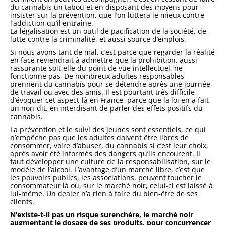
du cannabis un tabou et en disposant des moyens pour
insister sur la prévention, que l’on luttera le mieux contre
l’addiction qu’il entraîne.
La légalisation est un outil de pacification de la société, de
lutte contre la criminalité, et aussi source d’emplois.
Si nous avons tant de mal, c’est parce que regarder la réalité
en face reviendrait à admettre que la prohibition, aussi
rassurante soit-elle du point de vue intellectuel, ne
fonctionne pas, De nombreux adultes responsables
prennent du cannabis pour se détendre après une journée
de travail ou avec des amis. Il est pourtant très difficile
d’évoquer cet aspect-là en France, parce que la loi en a fait
un non-dit, en interdisant de parler des effets positifs du
cannabis.
La prévention et le suivi des jeunes sont essentiels, ce qui
n’empêche pas que les adultes doivent être libres de
consommer, voire d’abuser, du cannabis si c’est leur choix,
après avoir été informés des dangers qu’ils encourent. Il
faut développer une culture de la responsabilisation, sur le
modèle de l’alcool. L’avantage d’un marché libre, c’est que
les pouvoirs publics, les associations, peuvent toucher le
consommateur là où, sur le marché noir, celui-ci est laissé à
lui-même. Un dealer n’a rien à faire du bien-être de ses
clients.
N’existe-t-il pas un risque surenchère, le marché noir
augmentant le dosage de ses produits, pour concurrencer