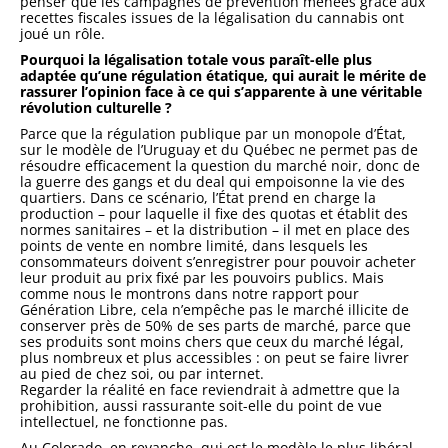
penser que les campagnes de prévention menées grâce aux
recettes fiscales issues de la légalisation du cannabis ont
joué un rôle.
Pourquoi la légalisation totale vous paraît-elle plus
adaptée qu’une régulation étatique, qui aurait le mérite de
rassurer l’opinion face à ce qui s’apparente à une véritable
révolution culturelle ?
Parce que la régulation publique par un monopole d’État,
sur le modèle de l’Uruguay et du Québec ne permet pas de
résoudre efficacement la question du marché noir, donc de
la guerre des gangs et du deal qui empoisonne la vie des
quartiers. Dans ce scénario, l’État prend en charge la
production – pour laquelle il fixe des quotas et établit des
normes sanitaires – et la distribution – il met en place des
points de vente en nombre limité, dans lesquels les
consommateurs doivent s’enregistrer pour pouvoir acheter
leur produit au prix fixé par les pouvoirs publics. Mais
comme nous le montrons dans notre rapport pour
Génération Libre, cela n’empêche pas le marché illicite de
conserver près de 50% de ses parts de marché, parce que
ses produits sont moins chers que ceux du marché légal,
plus nombreux et plus accessibles : on peut se faire livrer
au pied de chez soi, ou par internet.
Regarder la réalité en face reviendrait à admettre que la
prohibition, aussi rassurante soit-elle du point de vue
intellectuel, ne fonctionne pas.
Au Colorado, en revanche, qui est le modèle le plus libéral,