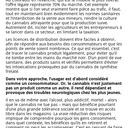
l’offre légale représente 70% du marché. Cet exemple
montre que si l’on veut vraiment faire pièce au trafic, il faut,
tout en maintenant bien évidemment les normes sanitaires
et l’interdiction de la vente aux mineurs, rendre la culture
du cannabis attrayante pour que la production suive.
Autrement dit, inciter les agriculteurs et les entrepreneurs à
se lancer dans ce secteur, en limitant la taxation.
Les licences de distribution doivent être faciles à obtenir,
afin de répondre aux besoins des consommateurs et que les
points de vente soient nombreux. Ce qui est essentiel, c’est
de tracer le cannabis produit légalement, pour éviter qu’il
ne tombe entre les mains du marché noir. D’un point de vue
sanitaire, des produits sains et vérifiés permettent d’éviter
les intoxications provoquées par du cannabis de synthèse
frelaté.
Dans votre approche, l’usager est d’abord considéré
comme un consommateur. Or, le cannabis n’est justement
pas un produit comme un autre, il rend dépendant et
provoque des troubles neurologiques chez les plus jeunes.
Il en va de même avec l’alcool, plus addictif, mortel – alors
que le cannabis ne tue pas – mais qui bénéficie pourtant
d’une plus grande tolérance sociale et se trouve en accès
libre dans les magasins. La vraie réduction des risques
implique de comprendre pourquoi les gens consomment,
dans quel contexte, les bénéfices qu’ils en retirent et
comment on peut les accompagner. C’est en cessant de faire