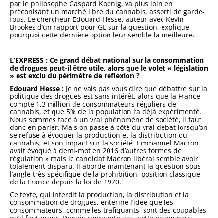
par le philosophe Gaspard Koenig, va plus loin en
préconisant un marché libre du cannabis, assorti de garde-
fous. Le chercheur Edouard Hesse, auteur avec Kevin
Brookes d’un rapport pour GL sur la question, explique
pourquoi cette dernière option leur semble la meilleure.
L’EXPRESS : Ce grand débat national sur la consommation
de drogues peut-il être utile, alors que le volet « législation
» est exclu du périmètre de réflexion ?
Edouard Hesse :
Je ne vais pas vous dire que débattre sur la
politique des drogues est sans intérêt, alors que la France
compte 1,3 million de consommateurs réguliers de
cannabis, et que 5% de la population l’a déjà expérimenté.
Nous sommes face à un vrai phénomène de société, il faut
donc en parler. Mais on passe à côté du vrai débat lorsqu’on
se refuse à évoquer la production et la distribution du
cannabis, et son impact sur la société. Emmanuel Macron
avait évoqué à demi-mot en 2016 d’autres formes de
régulation » mais le candidat Macron libéral semble avoir
totalement disparu. Il aborde maintenant la question sous
l’angle très spécifique de la prohibition, position classique
de la France depuis la loi de 1970.
Ce texte, qui interdit la production, la distribution et la
consommation de drogues, entérine l’idée que les
consommateurs, comme les trafiquants, sont des coupables
qu’il faut punir. Depuis cinquante ans, cette vision nous