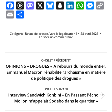
Facebook
Threads
Mastodon
X
Bluesky
Snapchat
LinkedIn
Whats
Mes
C
Li
Email
Partager
Catégorie
Revue de presse
,
Vive la légalisation !
28 avril 2021
Laisser un commentaire
Navigation
de
ONGLET PRÉCÉDENT
commentaire
OPINIONS – DROGUES « A rebours du monde entier,
Onglet
Emmanuel Macron réhabilite l’archaïsme en matière
précédent
de politique des drogues »
ONGLET SUIVANT
Interview Sandwich Konbini – En Passant Pécho : «
Onglet
Moi on m’appelait Sodebo dans le quartier »
suivant