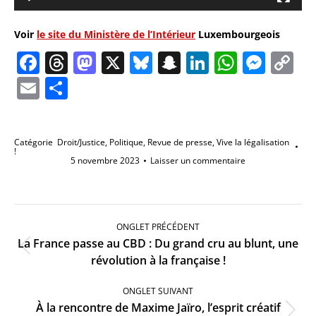
Voir
le site du Ministère de l’Intérieur
Luxembourgeois
Facebook
Threads
Mastodon
X
Bluesky
Snapchat
LinkedIn
Whats
Mes
C
Li
Email
Partager
Catégorie
Droit/Justice
,
Politique
,
Revue de presse
,
Vive la légalisation
!
5 novembre 2023
Laisser un commentaire
Navigation
de
ONGLET PRÉCÉDENT
commentaire
La France passe au CBD : Du grand cru au blunt, une
Onglet
révolution à la française !
précédent
ONGLET SUIVANT
À la rencontre de Maxime Jaïro, l’esprit créatif
Onglet