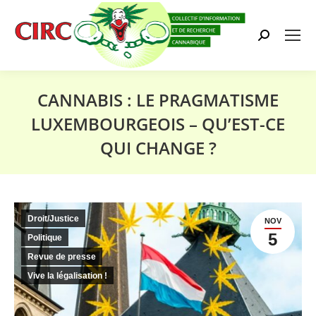
Search:
CANNABIS : LE PRAGMATISME
LUXEMBOURGEOIS – QU’EST-CE
QUI CHANGE ?
Vous êtes ici :
Droit/Justice
NOV
5
Politique
Revue de presse
Vive la légalisation !