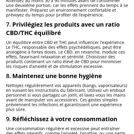
Attendez au moins 30 à 90 minutes avant de consommer
une deuxième portion, car les effets prennent du temps à se
manifester. Préparez un environnement confortable et
prévoyez du temps pour profiter de l’expérience.
7.
Privilégiez les produits avec un ratio
CBD/THC équilibré
Un équilibre entre CBD et THC peut influencer l’expérience.
Le THC, responsable des effets psychédéliques, peut être
anxiogène à fortes doses. Le CBD, en revanche, module ces
effets, favorisant relaxation et sérénité. Choisissez des
produits contenant un ratio élevé de CBD pour minimiser
les risques d’anxiété et de stimulation excessive.
8.
Maintenez une bonne hygiène
Nettoyez régulièrement vos appareils (bangs, vaporisateurs)
en suivant les instructions du fabricant. Utilisez un embout
personnel si vous partagez un joint, et lavez-vous les mains
avant de manipuler vos accessoires. Ces gestes simples
préviennent les infections et garantissent une expérience
plus sûre.
9.
Réfléchissez à votre consommation
Une consommation régulière et excessive peut entraîner
des effets négatifs, comme l’anxiété, l’apathie, ou une perte