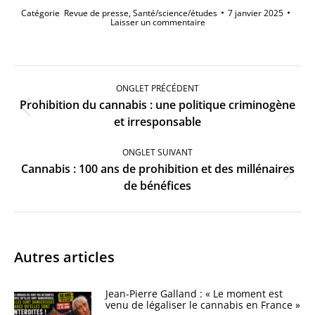
Catégorie
Revue de presse
,
Santé/science/études
7 janvier 2025
Laisser un commentaire
Navigation
de
ONGLET PRÉCÉDENT
commentaire
Prohibition du cannabis : une politique criminogène
Onglet
et irresponsable
précédent
ONGLET SUIVANT
Cannabis : 100 ans de prohibition et des millénaires
Onglet
de bénéfices
suivant
Autres articles
Jean-Pierre Galland : « Le moment est
venu de légaliser le cannabis en France »