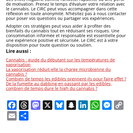
de motivation. Prenez le temps d’évaluer votre relation avec
le cannabis. Le CIRC peut vous accompagner dans cette
réflexion en toute anonymité. N’hésitez pas à nous contacter
pour poser vos questions ou partager vos expériences.
Adopter ces stratégies peut vous aider à profiter des
bienfaits du cannabis tout en réduisant ses risques. Une
consommation informée et responsable est essentielle pour
une expérience positive et sécurisée. Le CIRC est à votre
disposition pour toute question ou soutien.
Lire aussi :
Cannabis : guide du débutant sur les températures de
vaporisation
La vaporisation réduit-elle la charge microbienne du
cannabis ?
Combien de temps les edibles prennent-ils pour faire effet ?
De la fumette au dabbing en passant par les edibles,
combien de temps dure le high du cannabis ?
Facebook
Threads
Mastodon
X
Bluesky
Snapchat
LinkedIn
Whats
Mes
C
Li
Email
Partager