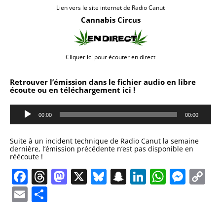
Lien vers le site internet de Radio Canut
Cannabis Circus
Cliquer ici pour écouter en direct
Retrouver l’émission dans le fichier audio en libre
écoute ou en téléchargement ici !
Lecteur
audio
00:00
00:00
Suite à un incident technique de Radio Canut la semaine
dernière, l’émission précédente n’est pas disponible en
réécoute !
Facebook
Threads
Mastodon
X
Bluesky
Snapchat
LinkedIn
Whats
Mes
C
Li
Email
Partager