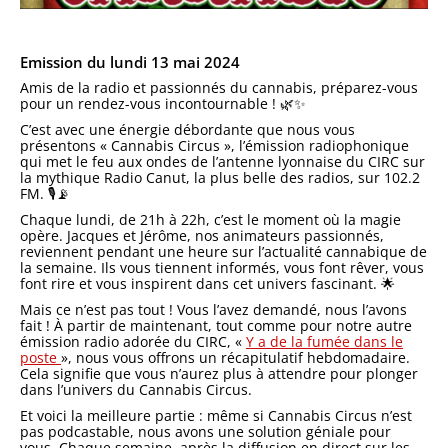
Emission du lundi 13 mai 2024
Amis de la radio et passionnés du cannabis, préparez-vous
pour un rendez-vous incontournable ! 🌿✨
C’est avec une énergie débordante que nous vous
présentons « Cannabis Circus », l’émission radiophonique
qui met le feu aux ondes de l’antenne lyonnaise du CIRC sur
la mythique Radio Canut, la plus belle des radios, sur 102.2
FM. 🎙️📡
Chaque lundi, de 21h à 22h, c’est le moment où la magie
opère. Jacques et Jérôme, nos animateurs passionnés,
reviennent pendant une heure sur l’actualité cannabique de
la semaine. Ils vous tiennent informés, vous font rêver, vous
font rire et vous inspirent dans cet univers fascinant. 🌟
Mais ce n’est pas tout ! Vous l’avez demandé, nous l’avons
fait ! À partir de maintenant, tout comme pour notre autre
émission radio adorée du CIRC, «
Y a de la fumée dans le
poste
», nous vous offrons un récapitulatif hebdomadaire.
Cela signifie que vous n’aurez plus à attendre pour plonger
dans l’univers du Cannabis Circus.
Et voici la meilleure partie : même si Cannabis Circus n’est
pas podcastable, nous avons une solution géniale pour
vous. Chaque semaine, après la diffusion en direct sur les