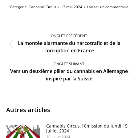
Catégorie
Cannabis Circus
13 mai 2024
Laisser un commentaire
Navigation
de
ONGLET PRÉCÉDENT
commentaire
La montée alarmante du narcotrafic et de la
Onglet
corruption en France
précédent
ONGLET SUIVANT
Vers un deuxième pilier du cannabis en Allemagne
Onglet
inspiré par la Suisse
suivant
Autres articles
Cannabis Circus, l’émission du lundi 15
juillet 2024
10 juillet 2024