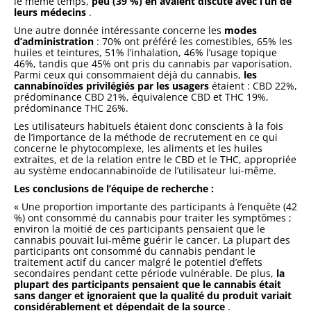
le même temps,
peu (39 %) en avaient discuté avec l’un de
leurs médecins
.
Une autre donnée intéressante concerne les
modes
d’administration
: 70% ont préféré les comestibles, 65% les
huiles et teintures, 51% l’inhalation, 46% l’usage topique
46%, tandis que 45% ont pris du cannabis par vaporisation.
Parmi ceux qui consommaient déjà du cannabis,
les
cannabinoïdes privilégiés par les usagers
étaient : CBD 22%,
prédominance CBD 21%, équivalence CBD et THC 19%,
prédominance THC 26%.
Les utilisateurs habituels étaient donc conscients à la fois
de l’importance de la méthode de recrutement en ce qui
concerne le phytocomplexe, les aliments et les huiles
extraites, et de la relation entre le CBD et le THC, appropriée
au système endocannabinoïde de l’utilisateur lui-même.
Les conclusions de l’équipe de recherche :
« Une proportion importante des participants à l’enquête (42
%) ont consommé du cannabis pour traiter les symptômes ;
environ la moitié de ces participants pensaient que le
cannabis pouvait lui-même guérir le cancer. La plupart des
participants ont consommé du cannabis pendant le
traitement actif du cancer malgré le potentiel d’effets
secondaires pendant cette période vulnérable. De plus,
la
plupart des participants pensaient que le cannabis était
sans danger et ignoraient que la qualité du produit variait
considérablement et dépendait de la source
.