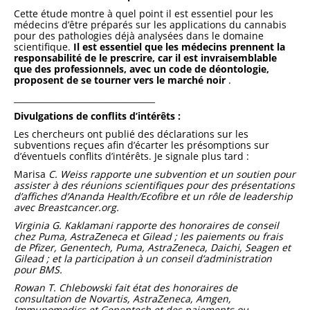
Cette étude montre à quel point il est essentiel pour les
médecins d’être préparés sur les applications du cannabis
pour des pathologies déjà analysées dans le domaine
scientifique.
Il est essentiel que les médecins prennent la
responsabilité de le prescrire, car il est invraisemblable
que des professionnels, avec un code de déontologie,
proposent de se tourner vers le marché noir
.
__________________________________
Divulgations de conflits d’intérêts :
Les chercheurs ont publié des déclarations sur les
subventions reçues afin d’écarter les présomptions sur
d’éventuels conflits d’intérêts. Je signale plus tard :
Marisa
C. Weiss rapporte une subvention et un soutien pour
assister à des réunions scientifiques pour des présentations
d’affiches d’Ananda Health/Ecofibre et un rôle de leadership
avec Breastcancer.org.
Virginia G. Kaklamani rapporte des honoraires de conseil
chez Puma, AstraZeneca et Gilead ; les paiements ou frais
de Pfizer, Genentech, Puma, AstraZeneca, Daichi, Seagen et
Gilead ; et la participation à un conseil d’administration
pour BMS.
Rowan T. Chlebowski fait état des honoraires de
consultation de Novartis, AstraZeneca, Amgen,
Immunomedics et Genentech et des paiements ou