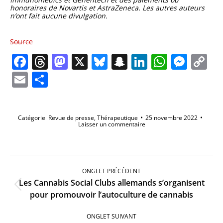
honoraires de Novartis et AstraZeneca.
Les autres auteurs
n’ont fait aucune divulgation.
Source
Facebook
Threads
Mastodon
X
Bluesky
Snapchat
LinkedIn
Whats
Mes
C
Li
Email
Partager
Catégorie
Revue de presse
,
Thérapeutique
25 novembre 2022
Laisser un commentaire
Navigation
de
ONGLET PRÉCÉDENT
commentaire
Les Cannabis Social Clubs allemands s’organisent
Onglet
pour promouvoir l’autoculture de cannabis
précédent
ONGLET SUIVANT