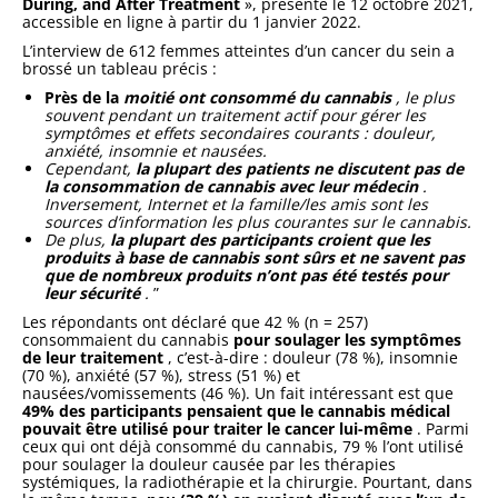
During, and After Treatment
», présenté le 12 octobre 2021,
accessible en ligne à partir du 1 janvier 2022.
L’interview de 612 femmes atteintes d’un cancer du sein a
brossé un tableau précis :
Près de la
moitié ont consommé du cannabis
, le plus
souvent pendant un traitement actif pour gérer les
symptômes et effets secondaires courants : douleur,
anxiété, insomnie et nausées.
Cependant,
la plupart des patients ne discutent pas de
la consommation de cannabis avec leur médecin
.
Inversement, Internet et la famille/les amis sont les
sources d’information les plus courantes sur le cannabis.
De plus,
la plupart des participants croient que les
produits à base de cannabis
sont sûrs et ne savent pas
que de nombreux produits n’ont pas été testés pour
leur sécurité
.
”
Les répondants ont déclaré que 42 % (n = 257)
consommaient du cannabis
pour soulager les symptômes
de leur traitement
, c’est-à-dire : douleur (78 %), insomnie
(70 %), anxiété (57 %), stress (51 %) et
nausées/vomissements (46 %). Un fait intéressant est que
49% des participants pensaient que le cannabis médical
pouvait être utilisé pour traiter le cancer lui-même
. Parmi
ceux qui ont déjà consommé du cannabis, 79 % l’ont utilisé
pour soulager la douleur causée par les thérapies
systémiques, la radiothérapie et la chirurgie. Pourtant, dans