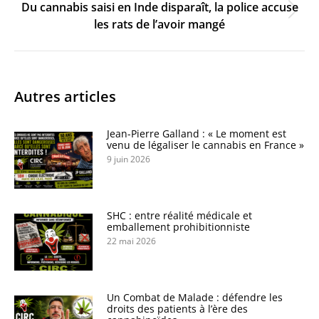
Du cannabis saisi en Inde disparaît, la police accuse
Onglet
les rats de l’avoir mangé
suivant
Autres articles
Jean-Pierre Galland : « Le moment est
venu de légaliser le cannabis en France »
9 juin 2026
SHC : entre réalité médicale et
emballement prohibitionniste
22 mai 2026
Un Combat de Malade : défendre les
droits des patients à l’ère des