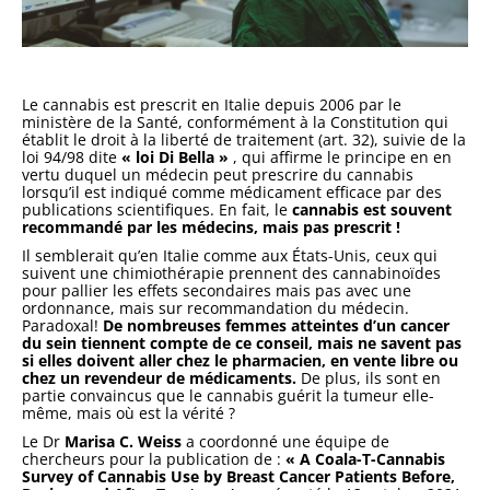
Le cannabis est prescrit en Italie depuis 2006 par le
ministère de la Santé, conformément à la Constitution qui
établit le droit à la liberté de traitement (art. 32), suivie de la
loi 94/98 dite
« loi Di Bella »
, qui affirme le principe en en
vertu duquel un médecin peut prescrire du cannabis
lorsqu’il est indiqué comme médicament efficace par des
publications scientifiques.
En fait, le
cannabis
est souvent
recommandé par les médecins, mais pas prescrit !
Il semblerait qu’en Italie comme aux États-Unis, ceux qui
suivent une chimiothérapie prennent des cannabinoïdes
pour pallier les effets secondaires mais pas avec une
ordonnance, mais sur recommandation du médecin.
Paradoxal!
De nombreuses femmes atteintes d’un cancer
du sein tiennent compte de ce conseil, mais ne savent pas
si elles doivent aller chez le pharmacien, en vente libre ou
chez un revendeur de médicaments.
De plus, ils sont en
partie convaincus que le cannabis guérit la tumeur elle-
même, mais où est la vérité ?
Le Dr
Marisa C. Weiss
a coordonné une équipe de
chercheurs pour la
publication
de :
« A Coala-T-Cannabis
Survey of Cannabis Use by Breast Cancer Patients Before,