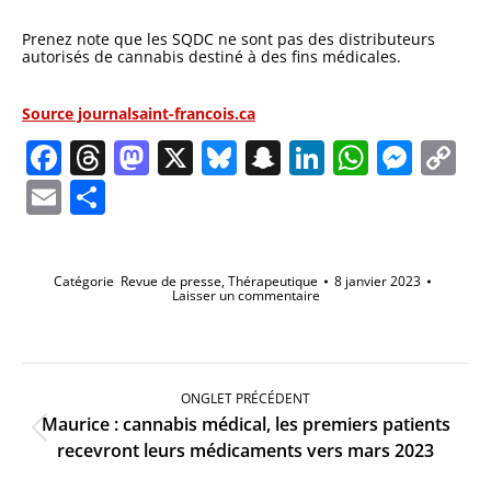
Prenez note que les SQDC ne sont pas des distributeurs
autorisés de cannabis destiné à des fins médicales.
Source journalsaint-francois.ca
Facebook
Threads
Mastodon
X
Bluesky
Snapchat
LinkedIn
Whats
Mes
C
Li
Email
Partager
Catégorie
Revue de presse
,
Thérapeutique
8 janvier 2023
Laisser un commentaire
Navigation
de
ONGLET PRÉCÉDENT
commentaire
Maurice : cannabis médical, les premiers patients
Onglet
recevront leurs médicaments vers mars 2023
précédent