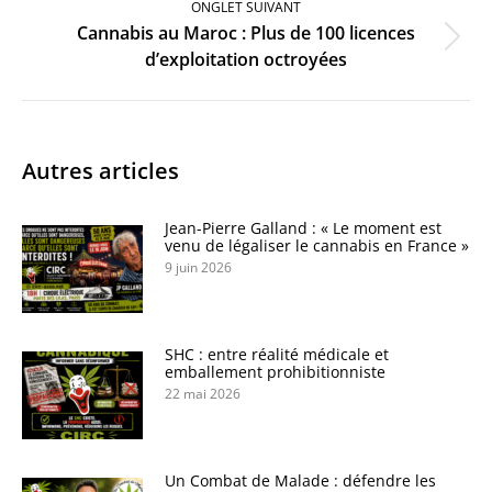
ONGLET SUIVANT
Cannabis au Maroc : Plus de 100 licences
Onglet
d’exploitation octroyées
suivant
Autres articles
Jean-Pierre Galland : « Le moment est
venu de légaliser le cannabis en France »
9 juin 2026
SHC : entre réalité médicale et
emballement prohibitionniste
22 mai 2026
Un Combat de Malade : défendre les