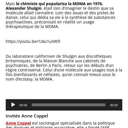
Mais
le chimiste qui popularisa la MDMA en 1976,
Alexander Shulgin
, était loin d’imaginer le destin que sa
molécule allait connaître. Loin des
beats
et des pistes de
danse, celui qui dédia sa vie à la synthèse de substances
psychoactives, préconisait en réalité un usage
thérapeutique de la MDMA.
https://youtu.be/1zku1uIVKfI
Du laboratoire californien de Shulgin aux discothèques
britanniques, de la Maison Blanche aux cabinets de
psychiatres, de Berlin à Paris, retour sur les débuts d’un
règne controversé. Celui d’une molécule aux usages tout à la
fois bienfaisants et néfastes, qu’on connait mieux sous le
nom d’ecstasy, la MDMA.
Lecteur
audio
00:00
00:00
Invitée Anne Coppel
Anne Coppel
est sociologue spécialisée dans la politique
des drogues et militante associative, elle a fondé l’AFR,