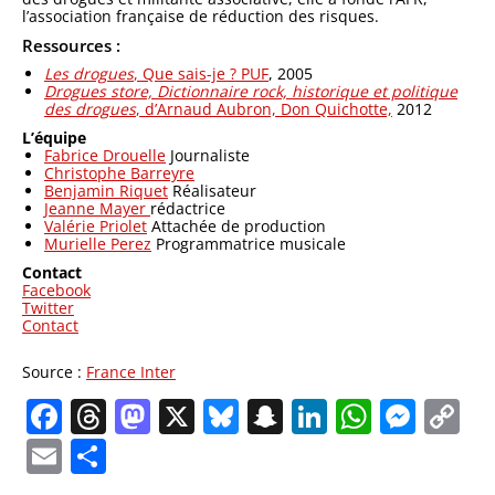
l’association française de réduction des risques.
Ressources :
Les drogues
, Que sais-je ? PUF
, 2005
Drogues store, Dictionnaire rock, historique et politique
des drogues
, d’Arnaud Aubron, Don Quichotte,
2012
L’équipe
Fabrice Drouelle
Journaliste
Christophe Barreyre
Benjamin Riquet
Réalisateur
Jeanne Mayer
rédactrice
Valérie Priolet
Attachée de production
Murielle Perez
Programmatrice musicale
Contact
Facebook
Twitter
Contact
Source :
France Inter
Facebook
Threads
Mastodon
X
Bluesky
Snapchat
LinkedIn
Whats
Mes
C
Li
Email
Partager