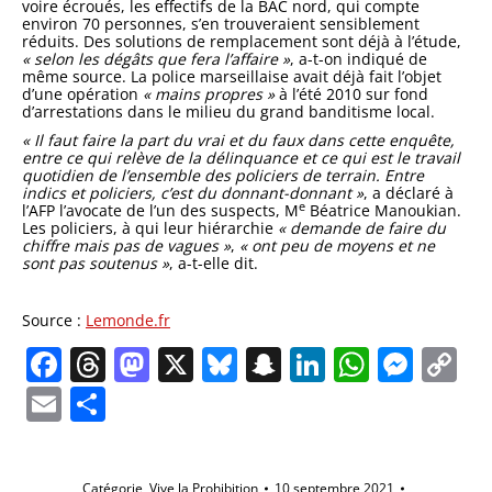
voire écroués, les effectifs de la BAC nord, qui compte
environ 70 personnes, s’en trouveraient sensiblement
réduits. Des solutions de remplacement sont déjà à l’étude,
« selon les dégâts que fera l’affaire »
, a-t-on indiqué de
même source. La police marseillaise avait déjà fait l’objet
d’une opération
« mains propres »
à l’été 2010 sur fond
d’arrestations dans le milieu du grand banditisme local.
« Il faut faire la part du vrai et du faux dans cette enquête,
entre ce qui relève de la délinquance et ce qui est le travail
quotidien de l’ensemble des policiers de terrain. Entre
indics et policiers, c’est du donnant-donnant »
, a déclaré à
e
l’AFP l’avocate de l’un des suspects, M
Béatrice Manoukian.
Les policiers, à qui leur hiérarchie
« demande de faire du
chiffre mais pas de vagues »
,
« ont peu de moyens et ne
sont pas soutenus »
, a-t-elle dit.
Source :
Lemonde.fr
Facebook
Threads
Mastodon
X
Bluesky
Snapchat
LinkedIn
Whats
Mes
C
Li
Email
Partager
Catégorie
Vive la Prohibition
10 septembre 2021