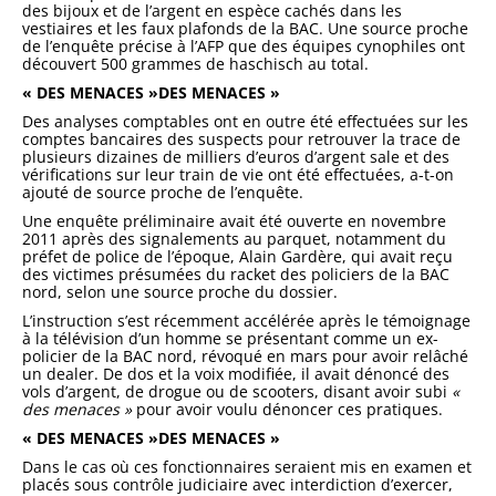
des bijoux et de l’argent en espèce cachés dans les
vestiaires et les faux plafonds de la BAC. Une source proche
de l’enquête précise à l’AFP que des équipes cynophiles ont
découvert 500 grammes de haschisch au total.
« DES MENACES »DES MENACES »
Des analyses comptables ont en outre été effectuées sur les
comptes bancaires des suspects pour retrouver la trace de
plusieurs dizaines de milliers d’euros d’argent sale et des
vérifications sur leur train de vie ont été effectuées, a-t-on
ajouté de source proche de l’enquête.
Une enquête préliminaire avait été ouverte en novembre
2011 après des signalements au parquet, notamment du
préfet de police de l’époque, Alain Gardère, qui avait reçu
des victimes présumées du racket des policiers de la BAC
nord, selon une source proche du dossier.
L’instruction s’est récemment accélérée après le témoignage
à la télévision d’un homme se présentant comme un ex-
policier de la BAC nord, révoqué en mars pour avoir relâché
un dealer. De dos et la voix modifiée, il avait dénoncé des
vols d’argent, de drogue ou de scooters, disant avoir subi
«
des menaces »
pour avoir voulu dénoncer ces pratiques.
« DES MENACES »DES MENACES »
Dans le cas où ces fonctionnaires seraient mis en examen et
placés sous contrôle judiciaire avec interdiction d’exercer,