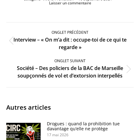
Laisser un commentaire
Navigation
de
ONGLET PRÉCÉDENT
commentaire
Interview – « On m’a dit : occupe-toi de ce qui te
Onglet
regarde »
précédent
ONGLET SUIVANT
Société – Des policiers de la BAC de Marseille
Onglet
soupçonnés de vol et d’extorsion interpellés
suivant
Autres articles
Drogues : quand la prohibition tue
davantage qu’elle ne protège
17 mai 2026