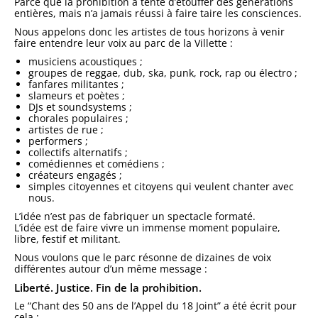
Parce que la prohibition a tenté d’étouffer des générations
entières, mais n’a jamais réussi à faire taire les consciences.
Nous appelons donc les artistes de tous horizons à venir
faire entendre leur voix au parc de la Villette :
musiciens acoustiques ;
groupes de reggae, dub, ska, punk, rock, rap ou électro ;
fanfares militantes ;
slameurs et poètes ;
DJs et soundsystems ;
chorales populaires ;
artistes de rue ;
performers ;
collectifs alternatifs ;
comédiennes et comédiens ;
créateurs engagés ;
simples citoyennes et citoyens qui veulent chanter avec
nous.
L’idée n’est pas de fabriquer un spectacle formaté.
L’idée est de faire vivre un immense moment populaire,
libre, festif et militant.
Nous voulons que le parc résonne de dizaines de voix
différentes autour d’un même message :
Liberté. Justice. Fin de la prohibition.
Le “Chant des 50 ans de l’Appel du 18 Joint” a été écrit pour
cela :