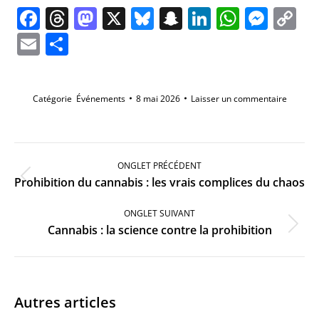
Facebook
Threads
Mastodon
X
Bluesky
Snapchat
LinkedIn
Whats
Mes
C
Li
Email
Partager
Catégorie
Événements
8 mai 2026
Laisser un commentaire
Navigation
de
ONGLET PRÉCÉDENT
commentaire
Onglet
Prohibition du cannabis : les vrais complices du chaos
précédent
ONGLET SUIVANT
Onglet
Cannabis : la science contre la prohibition
suivant
Autres articles